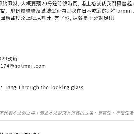
即點即製
,
大概要預
20
分鐘等候時間
,
甫上枱就使我們興奮起
時間
.
那份震騰騰及濃濃蛋香勾起我在日本吃到的那件
premi
就因應甜度添上呍尼嗱汁
.
有了你
,
這餐是十分飽足
!!!
029號鋪
ng174@hotmail.com
is Tang Through the looking glass
並不代表本站的立場。因此本站對所有博客的立場、真實性、準確性