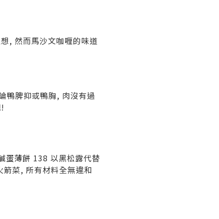
理想
,
然而馬沙文咖喱的味道
論鴨脾抑或鴨胸
,
肉沒有過
吧
!
鹹蛋薄餅
138
以黑松露代替
火箭菜
,
所有材料全無違和