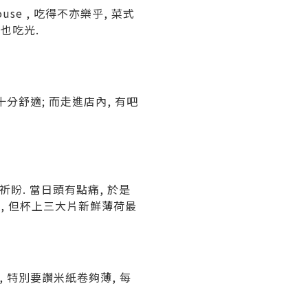
ouse ,
吃得不亦樂乎
,
菜式
統也吃光
.
十分舒適
;
而走進店內
,
有吧
祈盼
.
當日頭有點痛
,
於是
葉
,
但杯上三大片新鮮薄荷最
,
特別要讚米紙卷夠薄
,
每