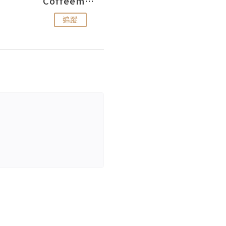
Coffeemeetjojo
艾華斯@鄭大小姐工房
追蹤
追蹤