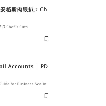
安格斯肉眼扒♫ Ch
hef's Cuts
ail Accounts | PD
uide for Business Scalin
: @usagoodservicesit ➤ W
: usagoodservicesit@gmai