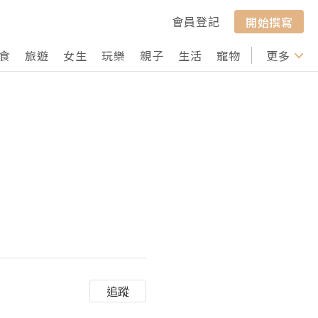
會員登記
開始撰寫
食
旅遊
女生
玩樂
親子
生活
寵物
行山
更多
打卡
追蹤