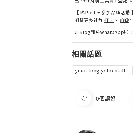
出Post賺現金獎賞 l
登記《
【 睇Post + 參加品牌活動 
瀏覽更多社群
打卡
丶
旅遊
U Blog開咗WhatsAp
相關話題
yuen long yoho mall
0個讚好