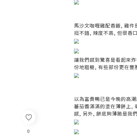
馬沙文咖喱雞
配香
飯,
雞件
挺不錯
,
辣度不高
,
但很香
讓我們感到驚喜是看起來炸
份地粗糙
,
有些部份更在豐
以為富貴鴨已是今晚的高潮
蕃茄醬滿滿的塗在薄餅上
,
感
,
另外
,
餅底夠薄脆是我
0