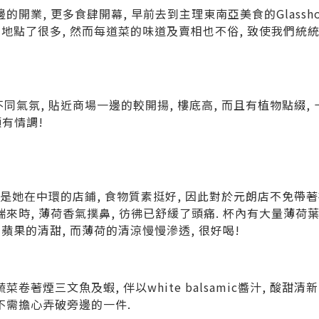
邊的開業
,
更多食肆開幕
,
早前去到主理東南亞美食的
Glassh
覺地點了很多
,
然而每道菜的味道及賣相也不俗
,
致使我們統
不同氣氛
,
貼近商場一邊的較開揚
,
樓底高
,
而且有植物點綴
,
頗有情調
!
是她在中環的店鋪
,
食物質素挺好
,
因此對於元朗店不免帶著
端來時
,
薄荷香氣撲鼻
,
彷彿已舒緩了頭痛
.
杯內有大量薄荷
到蘋果的清甜
,
而薄荷的清涼慢慢滲透
,
很好喝
!
蔬菜卷著煙三文魚及蝦
,
伴以
white balsamic
醬汁
,
酸甜清新
不需擔心弄破旁邊的一件
.