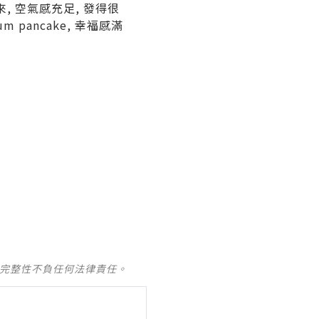
來
,
空氣感充足
,
發得很
um pancake,
幸福感滿
及完整性不負任何法律責任。