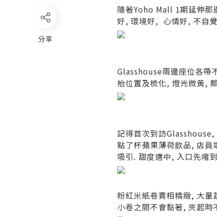
隨著
Yoho Mall 1
期延伸那
好
,
環境好
,
心情好
,
不自
分享
Glasshouse
兩邊座位各帶
枱位置及梳化
,
燈光微黃
,
記得首次到訪
Glasshouse,
點了杯蘋果薄荷飲品
,
店員
吸引
.
甜度適中
,
入口先嚐
粉紅米紙卷賣相精緻
,
大量
小卷之間不會黏著
,
夾起時