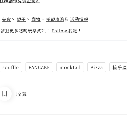
社群創作有價企劃》
】
丶
美食
丶
親子
丶
寵物
丶
扮靚攻略
及
活動情報
p啦！發掘更多吃喝玩樂資訊！
Follow 我哋
！
souffle
PANCAKE
mocktail
Pizza
梳乎厘
收藏