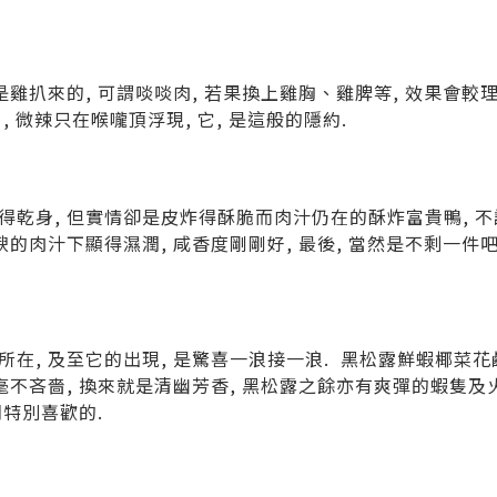
是雞扒來的
,
可謂啖啖肉
,
若果換上雞胸、雞脾等
,
效果會較
口
,
微辣只在喉嚨頂浮現
,
它
,
是這般的隱約
.
得乾身
,
但實情卻是皮炸得酥脆而肉汁仍在的
酥炸富貴鴨
,
不
腴的肉汁下顯得濕潤
,
咸香度剛剛好
,
最後
,
當然是不剩一件
所在
,
及至它的出現
,
是驚喜一浪接一浪
.
黑松露鮮蝦椰菜花
毫不吝嗇
,
換來就是清幽芳香
,
黑松露之餘亦有爽彈的蝦隻及
們特別喜歡的
.