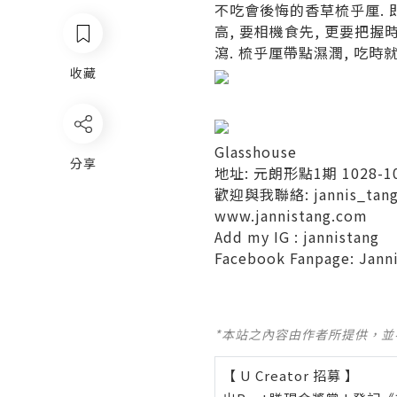
不吃會後悔的香草梳乎厘
.
高
,
要相機食先
,
更要把握
瀉
.
梳乎厘帶點濕潤
,
吃時
收藏
Glasshouse
分享
地址: 元朗形點1期 1028-1
歡迎與我聯絡:
jannis_ta
www.jannistang.com
Add my IG :
jannistang
Facebook Fanpage:
Jann
*本站之內容由作者所提供，
【 U Creator 招募 】