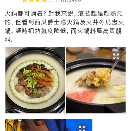
火鍋都可消暑? 對我來說, 滾著起是頗熱氣
的, 但看到西瓜爵士湯火鍋及火井冬瓜盅火
鍋, 頓時把熱氣度降低, 而火鍋料屬高質靚
料.