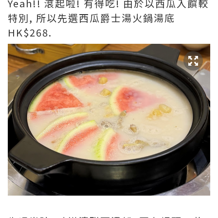
Yeah!! 滾起啦! 有得吃! 由於以西瓜入饌較
特別, 所以先選西瓜爵士湯火鍋湯底
HK$268.