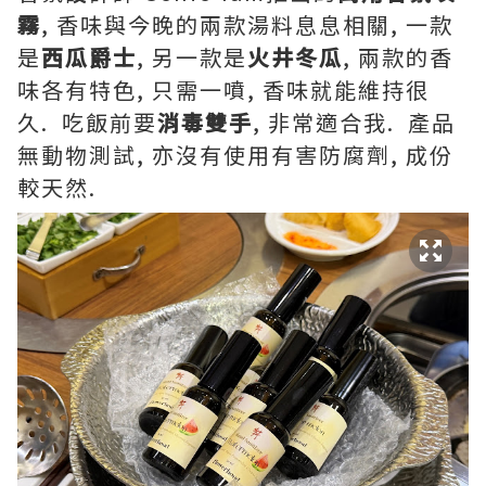
霧
, 香味與今晚的兩款湯料息息相關, 一款
是
西瓜爵士
, 另一款是
火井冬瓜
, 兩款的香
味各有特色, 只需一噴, 香味就能維持很
久. 吃飯前要
消毒雙手
, 非常適合我. 產品
無動物測試, 亦沒有使用有害防腐劑, 成份
較天然.