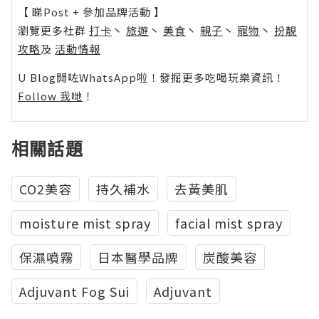
【 睇Post + 參加品牌活動 】
瀏覽更多社群
打卡
丶
旅遊
丶
美食
丶
親子
丶
寵物
丶
扮靚
攻略
及
活動情報
U Blog開咗WhatsApp啦！發掘更多吃喝玩樂資訊！
Follow 我哋
！
相關話題
CO2美容
持久補水
去黃美肌
moisture mist spray
facial mist spray
保濕噴霧
日本醫學品牌
炭酸美容
Adjuvant Fog Sui
Adjuvant