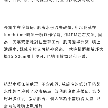
長期坐在冷氣房, 肌膚水份流失較快, 所以我就在
lunch time時噴一噴以作保濕, 到4PM左右又噴, 因
為一天裏緊張地對住螢幕工作, 肌膚變得繃緊, 噴上
活顏水, 既能定妝又可精神過來. 就這樣距離臉部大
概15-20cm噴上便可, 也適用於頭髮和身體.
精製水經無菌處理, 不含雜質, 親膚性的低分子精製
水能輕易滲透至皮膚底層, 啟動肌底血液循環, 為皮
膚細胞注氧, 激活肌膚. 個人認為不需噴得太濕, 只
需均勻地噴上就足夠.