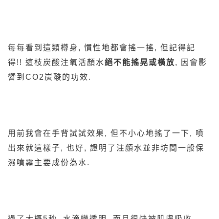
每每看到這類樽身, 慣性地都會搖一搖, 但記得記
得!! 這枝炭酸注氧活顏水
絕不能搖晃或橫放
, 因會影
響到CO2炭酸的功效.
用前我會在手背試試效果, 但不小心地搖了一下, 噴
出來就這樣子, 也好, 證明了注顏水並非坊間一般保
濕噴霧主要成份為水.
過了大概5秒, 水滴變透明, 而且很快被肌膚吸收.