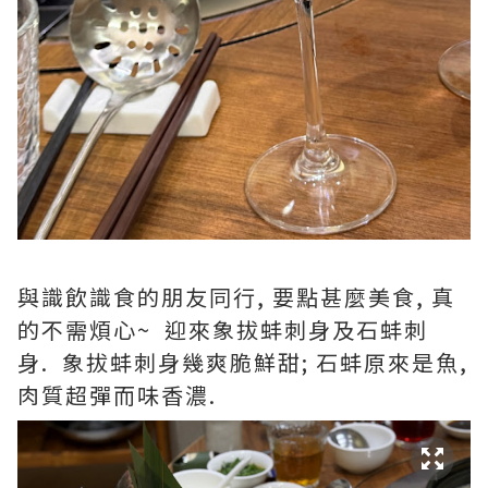
與識飲識食的朋友同行, 要點甚麼美食, 真
的不需煩心~ 迎來象拔蚌刺身及石蚌刺
身. 象拔蚌刺身幾爽脆鮮甜; 石蚌原來是魚,
肉質超彈而味香濃.