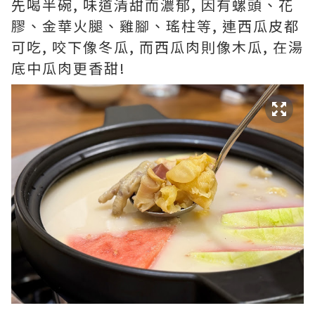
先喝半碗, 味道清甜而濃郁, 因有螺頭、花
膠、金華火腿、雞腳、瑤柱等, 連西瓜皮都
可吃, 咬下像冬瓜, 而西瓜肉則像木瓜, 在湯
底中瓜肉更香甜!