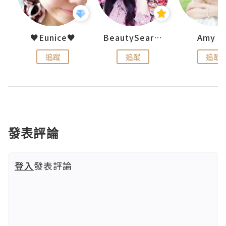
h 夏沫
♥Eunice♥
BeautySearch
Amy N
追蹤
追蹤
追蹤
發表評論
登入
發表評論