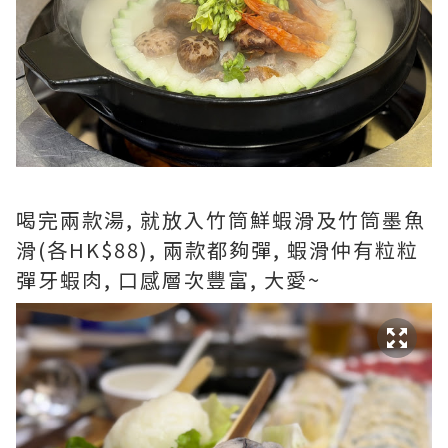
喝完兩款湯, 就放入竹筒鮮蝦滑及竹筒墨魚
滑(各HK$88), 兩款都夠彈, 蝦滑仲有粒粒
彈牙蝦肉, 口感層次豐富, 大愛~