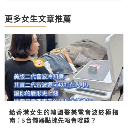
更多女生文章推薦
給香港女生的韓國醫美電音波終極指
南：5台儀器點揀先唔會嘥錢？