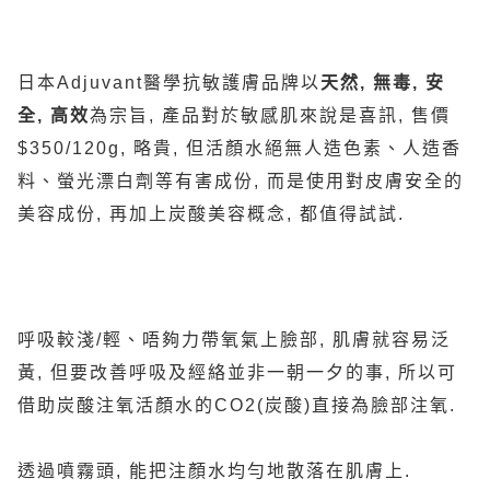
日本Adjuvant醫學抗敏護膚品牌以
天然
, 無毒, 安
全, 高效
為宗旨, 產品對於敏感肌來說是喜訊, 售價
$350/120g, 略貴, 但活顏水絕無人造色素、人造香
料、螢光漂白劑等有害成份, 而是使用對皮膚安全的
美容成份, 再加上炭酸美容概念, 都值得試試.
呼吸較淺/輕、唔夠力帶氧氣上臉部, 肌膚就容易泛
黃, 但要改善呼吸及經絡並非一朝一夕的事, 所以可
借助炭酸注氧活顏水的CO2(炭酸)直接為臉部注氧.
透過噴霧頭, 能把注顏水均勻地散落在肌膚上.