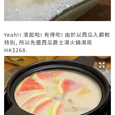
Yeah!! 滾起啦! 有得吃! 由於以西瓜入饌較
特別, 所以先選西瓜爵士湯火鍋湯底
HK$268.