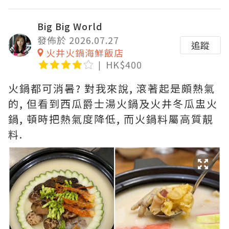
Big Big World
發佈於 2026.07.27
追蹤
火井火鍋海鮮飯店
HK$400
火鍋都可消暑? 對我來說, 滾著起是頗熱氣
的, 但看到西瓜爵士湯火鍋及火井冬瓜盅火
鍋, 頓時把熱氣度降低, 而火鍋料屬高質靚
料.