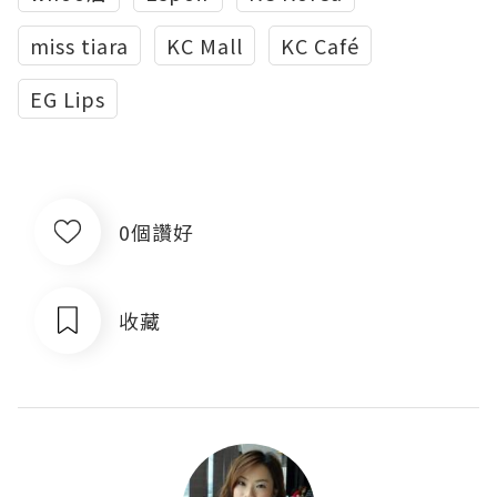
miss tiara
KC Mall
KC Café
EG Lips
0個讚好
收藏