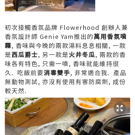
初次接觸香氛品牌 Flowerhood 創辦人兼
香氛設計師 Genie Yam推出的
萬用香氛噴
霧
, 香味與今晚的兩款湯料息息相關, 一款
是
西瓜爵士
, 另一款是
火井冬瓜
, 兩款的香
味各有特色, 只需一噴, 香味就能維持很
久. 吃飯前要
消毒雙手
, 非常適合我. 產品
無動物測試, 亦沒有使用有害防腐劑, 成份
較天然.