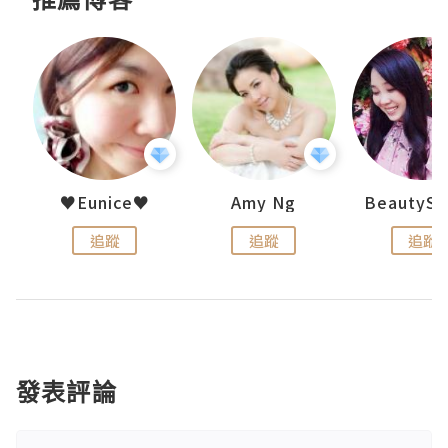
h 夏沫
♥Eunice♥
Amy Ng
追蹤
追蹤
追蹤
發表評論