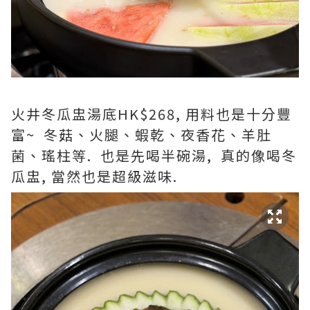
火井冬瓜盅湯底HK$268, 用料也是十分豐
富~ 冬菇、火腿、蝦乾、夜香花、羊肚
菌、瑤柱等. 也是先喝半碗湯, 真的像喝冬
瓜盅, 當然也是超級滋味.