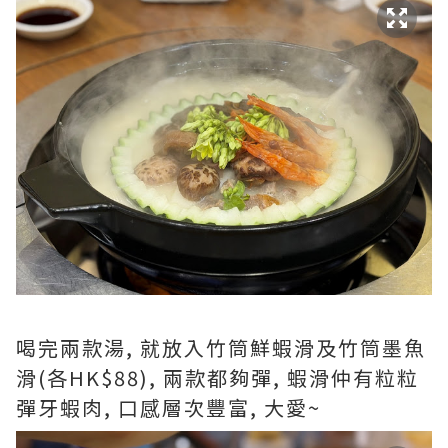
喝完兩款湯, 就放入竹筒鮮蝦滑及竹筒墨魚
滑(各HK$88), 兩款都夠彈, 蝦滑仲有粒粒
彈牙蝦肉, 口感層次豐富, 大愛~