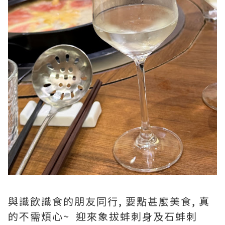
與識飲識食的朋友同行, 要點甚麼美食, 真
的不需煩心~ 迎來象拔蚌刺身及石蚌刺