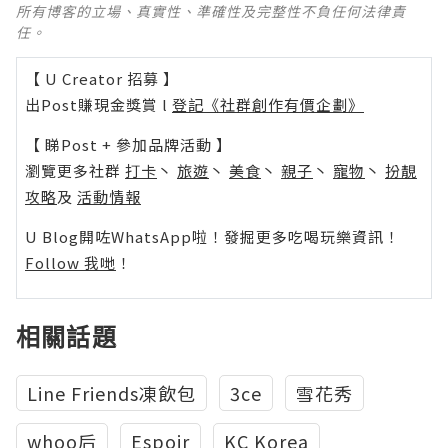
所有博客的立場、真實性、準確性及完整性不負任何法律責
任。
【 U Creator 招募 】
出Post賺現金獎賞 l
登記《社群創作有價企劃》
【 睇Post + 參加品牌活動 】
瀏覽更多社群
打卡
丶
旅遊
丶
美食
丶
親子
丶
寵物
丶
扮靚
攻略
及
活動情報
U Blog開咗WhatsApp啦！發掘更多吃喝玩樂資訊！
Follow 我哋
！
相關話題
Line Friends凍飲包
3ce
雪花秀
whoo后
Espoir
KC Korea