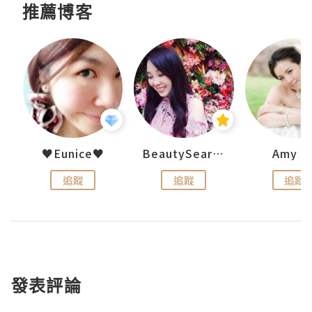
推薦博客
h 夏沫
♥Eunice♥
BeautySearch
Amy N
追蹤
追蹤
追蹤
發表評論