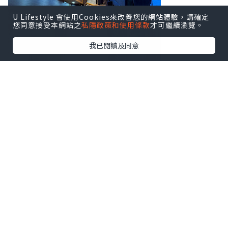
U Lifestyle 會使用Cookies來改善您的網站體驗，請確定
您同意接受本網站之
私隱政策和使用條款
才可繼續瀏覽。
我已閱讀及同意
初次接觸香氛品牌 Flowerhood 創辦人兼
香氛設計師 Genie Yam推出的
萬用香氛噴
霧
, 香味與今晚的兩款湯料息息相關, 一款
是
西瓜爵士
, 另一款是
火井冬瓜
, 兩款的香
味各有特色, 只需一噴, 香味就能維持很
久. 吃飯前要
消毒雙手
, 非常適合我. 產品
無動物測試, 亦沒有使用有害防腐劑, 成份
較天然.