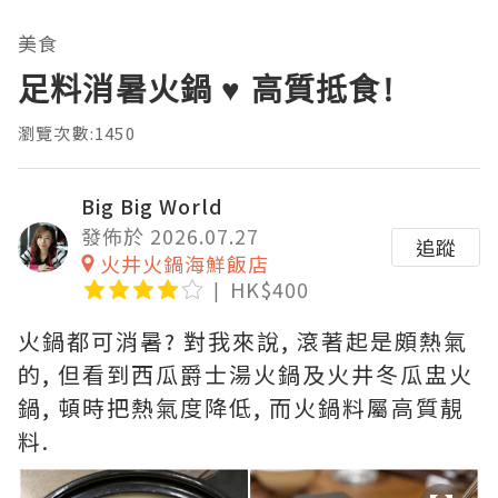
美食
足料消暑火鍋 ♥ 高質抵食!
瀏覽次數:1450
Big Big World
發佈於 2026.07.27
追蹤
火井火鍋海鮮飯店
HK$400
火鍋都可消暑? 對我來說, 滾著起是頗熱氣
的, 但看到西瓜爵士湯火鍋及火井冬瓜盅火
鍋, 頓時把熱氣度降低, 而火鍋料屬高質靚
料.