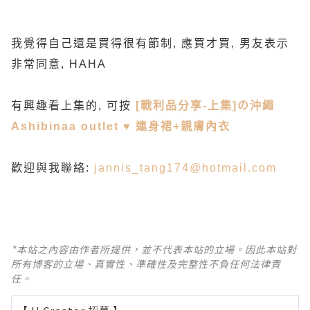
我覺得自己還是買得很有節制, 應買才買, 男友表示
非常同意, HAHA
有興趣看上集的, 可按
[戰利品分享-上集]の沖繩
Ashibinaa outlet ♥ 連身裙+親膚內衣
歡迎與我聯絡
:
jannis_tang174@hotmail.com
*本站之內容由作者所提供，並不代表本站的立場。因此本站對
所有博客的立場、真實性、準確性及完整性不負任何法律責
任。