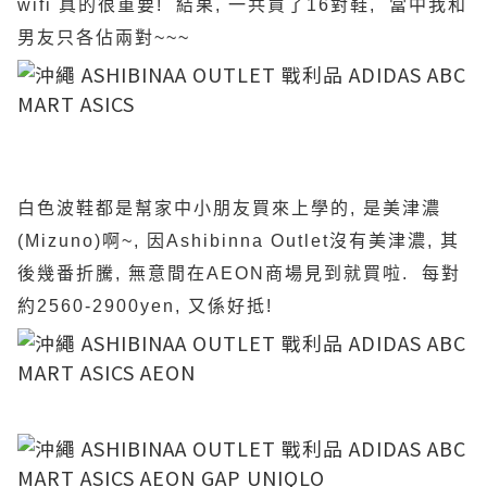
wifi 真的很重要! 結果, 一共買了16對鞋, 當中我和
男友只各佔兩對~~~
白色波鞋都是幫家中小朋友買來上學的, 是美津濃
(Mizuno)啊~, 因Ashibinna Outlet沒有美津濃, 其
後幾番折騰, 無意間在AEON商場見到就買啦. 每對
約2560-2900yen, 又係好抵!