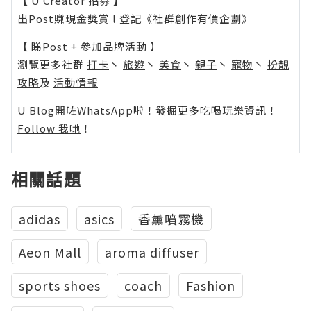
【 U Creator 招募 】
出Post賺現金獎賞 l
登記《社群創作有價企劃》
【 睇Post + 參加品牌活動 】
瀏覽更多社群
打卡
丶
旅遊
丶
美食
丶
親子
丶
寵物
丶
扮靚
攻略
及
活動情報
U Blog開咗WhatsApp啦！發掘更多吃喝玩樂資訊！
Follow 我哋
！
相關話題
adidas
asics
香薰噴霧機
Aeon Mall
aroma diffuser
sports shoes
coach
Fashion