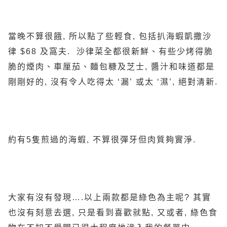
當晚不算很餓, 所以點了些輕食, 包括扒海蝦凱撒沙
律 $68 及窩夫. 沙律菜全都很新鮮、有些少烤得脆
脆的煙肉、車厘茄、麵包糠及芝士, 醬汁和味道都是
剛剛好的, 沒有令人吃得太 ‘漏’ 或太 ‘濕’, 絕對清新.
約有5隻煎過的海蝦, 不算很彈牙但肉質夠實淨.
大家有沒有發現….以上兩款都是綠色為主呢? 其實
也沒有刻意去選, 只是看到喜歡就點, 又或者, 綠色食