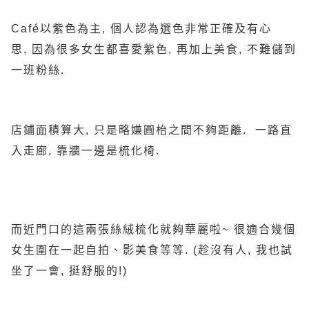
Café以紫色為主, 個人認為選色非常正確及有心
思, 因為很多女生都喜愛紫色, 再加上美食, 不難儲到
一班粉絲.
店鋪面積算大, 只是略嫌圓枱之間不夠距離. 一路直
入走廊, 靠牆一邊是梳化椅.
而近門口的這兩張絲絨梳化就夠華麗啦~ 很適合幾個
女生圍在一起自拍、影美食等等. (趁沒有人, 我也試
坐了一會, 挺舒服的!)