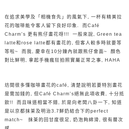
在追求美學及「相機食先」的風氣下, 一杯有精美拉
花的咖啡能令客人留下良好印象. 而Café
Charm’s 更有熊仔畫花呀!!! 一般來說, Green tea
latte和rose latte都有畫花的, 但客人較多時就要等
等啦~ 而我, 慶幸在10分鐘內就跟熊仔會面~ 顏色
對比鮮明, 拿起手機瘋狂拍照實屬正常之事, HAHA
坊間很多懂咖啡畫花的café, 清楚說明若要特別畫花
是需加錢的, 但Café Charm’s絕無此項收費, 十分抵
飲!! 而且味道相當不錯, 於是向老闆八卦一下, 知道
是以京都抹茶及明治3.7鮮奶結合下的perfect
match~ 抹茶的回甘度很足, 奶泡夠綿滑, 很有層次
感.