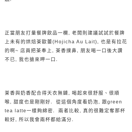
正當朋友打量餐牌飲品一欄, 老闆則建議試試於餐牌
上未有的烘焙茶歐蕾(Hojicha Au Lait), 也是有拉花
的啊~ 店員把茶奉上, 茶香撲鼻, 朋友喝一口後大讚
不已, 我也搶來呷一口.
茶香與奶香配合得天衣無鏠, 喝起來很舒服、很順
喉, 甜度也是剛剛好. 從這個角度看奶泡, 跟green
tea latte一樣夠綿密. 兩者比較, 真的很難定奪那杯
較好, 所以我會兩杯都給滿分.