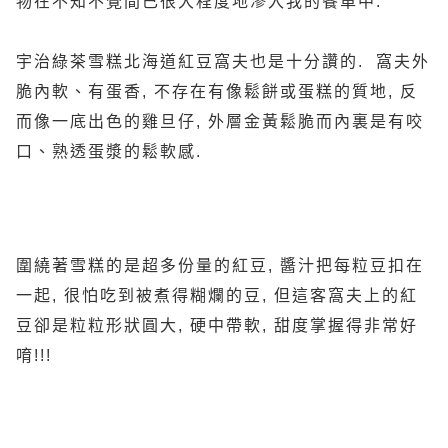
物在不知不覺間已很大程度地滲入我的餐單中.
宇治綠茶雪糕北海道紅豆窩夫也是十分讚的. 窩夫外
脆內軟、有蛋香, 不存在有像鬆餅或蛋糕的質地, 反
而像一底出色的雞旦仔, 外層金黃鬆脆而內裏是有咬
口、熟透蛋漿的鬆軟感.
圍繞著雪糕的是超多份量的紅豆, 醬汁把每粒豆扣在
一起, 很怕吃到被煮得糊爛的豆, 但這客窩夫上的紅
豆卻是粒粒形狀圓大, 硬中帶軟, 甜度掌握得非常好
唷!!!