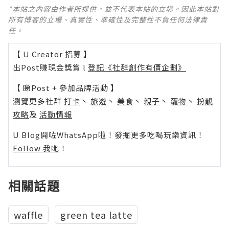
*本站之內容由作者所提供，並不代表本站的立場。因此本站對
所有博客的立場、真實性、準確性及完整性不負任何法律責
任。
【 U Creator 招募 】
出Post賺現金獎賞 l
登記《社群創作有價企劃》
【 睇Post + 參加品牌活動 】
瀏覽更多社群
打卡
丶
旅遊
丶
美食
丶
親子
丶
寵物
丶
扮靚
攻略
及
活動情報
U Blog開咗WhatsApp啦！發掘更多吃喝玩樂資訊！
Follow 我哋
！
相關話題
waffle
green tea latte