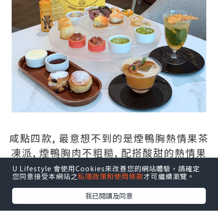
咸點四款, 最意想不到的是煙鴨胸熱情果茶
凍派, 煙鴨胸肉不粗糙, 配搭酸甜的熱情果
茶凍, 好開胃.
U Lifestyle 會使用Cookies來改善您的網站體驗，請確定
您同意接受本網站之
私隱政策和使用條款
才可繼續瀏覽。
我已閱讀及同意