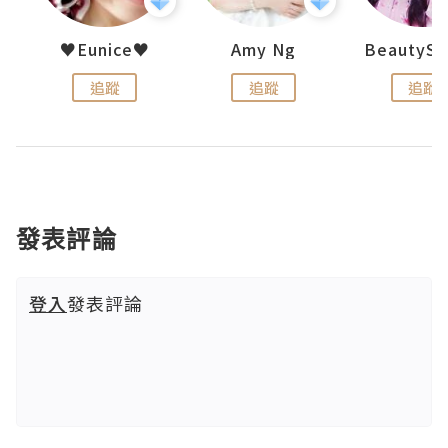
h 夏沫
♥Eunice♥
Amy Ng
追蹤
追蹤
追蹤
發表評論
登入
發表評論