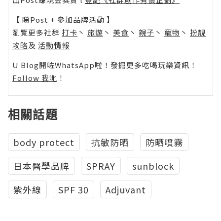
【 睇Post + 參加品牌活動 】
瀏覽更多社群
打卡
丶
旅遊
丶
美食
丶
親子
丶
寵物
丶
扮靚
攻略
及
活動情報
U Blog開咗WhatsApp啦！發掘更多吃喝玩樂資訊！
Follow 我哋
！
相關話題
body protect
抗敏防晒
防晒噴霧
日本醫學品牌
SPRAY
sunblock
紫外線
SPF 30
Adjuvant