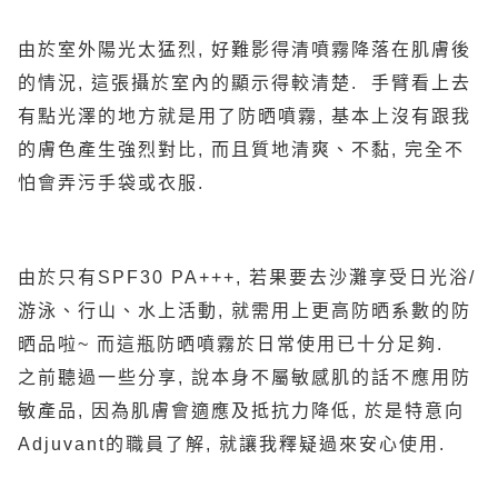
由於室外陽光太猛烈, 好難影得清噴霧降落在肌膚後
的情況, 這張攝於室內的顯示得較清楚. 手臂看上去
有點光澤的地方就是用了防晒噴霧, 基本上沒有跟我
的膚色產生強烈對比, 而且質地清爽、不黏, 完全不
怕會弄污手袋或衣服.
由於只有SPF30 PA+++, 若果要去沙灘享受日光浴/
游泳、行山、水上活動, 就需用上更高防晒系數的防
晒品啦~ 而這瓶防晒噴霧於日常使用已十分足夠.
之前聽過一些分享, 說本身不屬敏感肌的話不應用防
敏產品, 因為肌膚會適應及抵抗力降低, 於是特意向
Adjuvant的職員了解, 就讓我釋疑過來安心使用.