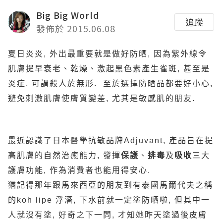
Big Big World
追蹤
發佈於 2015.06.08
夏日炎炎, 外出最重要就是做好防晒, 因為紫外線令
肌膚提早衰老、乾燥、激起黑色素產生雀斑, 甚至是
炎症, 可謂殺人於無形. 至於選擇防晒品都要好小心,
避免刺激肌膚使膚質變差, 尤其是敏感肌的朋友.
最近認識了日本醫學抗敏品牌Adjuvant, 產品旨在提
高肌膚的自然治癒能力, 發揮
保護
、
排毒
及
吸收
三大
護膚功能, 作為消費者也能用得安心.
猶記得那年跟馬來西亞的朋友到有泰國馬爾代夫之稱
的koh lipe 浮潛, 下水前就一定塗防晒啦, 但其中一
人就沒有塗, 好奇之下一問, 才知她昨天塗過後皮膚