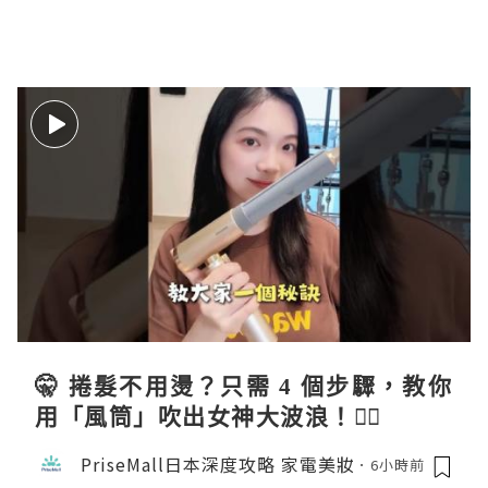
🤫 捲髮不用燙？只需 4 個步驟，教你
用「風筒」吹出女神大波浪！💇‍♀️
PriseMall日本深度攻略 家電美妝
6小時前