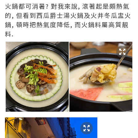
火鍋都可消暑? 對我來說, 滾著起是頗熱氣
的, 但看到西瓜爵士湯火鍋及火井冬瓜盅火
鍋, 頓時把熱氣度降低, 而火鍋料屬高質靚
料.