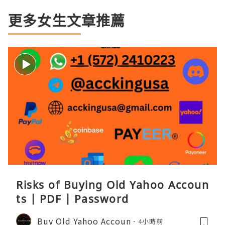
更多女生文章推薦
Risks of Buying Old Yahoo Accoun
ts | PDF | Password
Buy Old Yahoo Accoun
4小時前