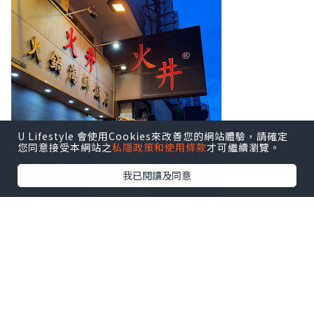
U Lifestyle 會使用Cookies來改善您的網站體驗，請確定
您同意接受本網站之
私隱政策和使用條款
才可繼續瀏覽。
我已閱讀及同意
初次接觸香氛品牌 Flowerhood 創辦人兼
香氛設計師 Genie Yam推出的
萬用香氛噴
霧
, 香味與今晚的兩款湯料息息相關, 一款