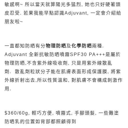
敏感啊~ 所以當天就算陽光多猛烈, 她也只好硬著頭
皮忍受. 若果我能早點認識Adjuvant, 一定會介紹給
朋友啦~
一直都知防晒有分
物理防晒
及
化學防晒
兩種.
Adjuvant 全新抗敏防晒噴霧SPF30 PA+++是屬於
物理防晒,不含紫外線吸收劑, 只是用紫外線散亂
劑. 散亂劑粒狀分子能在肌膚表面形成保護膜, 將紫
外線折射出去,所以性質溫和, 對肌膚不會構成刺激作
用.
$360/60g, 輕巧方便, 噴霧式, 手腳頭髮, 一些難塗
防晒乳的位置如背部都照顧得到