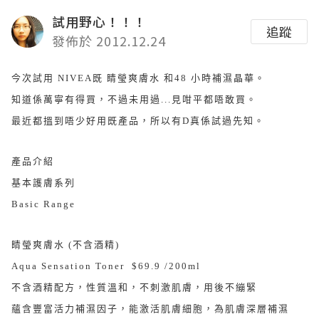
試用野心！！！
追蹤
發佈於 2012.12.24
今次試用 NIVEA既 睛瑩爽膚水 和48 小時補濕晶華。
知道係萬寧有得買，不過未用過...見咁平都唔敢買。
最近都搵到唔少好用既產品，所以有D真係試過先知。
產品介紹
基本護膚系列
Basic Range
睛瑩爽膚水 (不含酒精)
Aqua Sensation Toner $69.9 /200ml
不含酒精配方，性質溫和，不刺激肌膚，用後不繃緊
蘊含豐富活力補濕因子，能激活肌膚細胞，為肌膚深層補濕