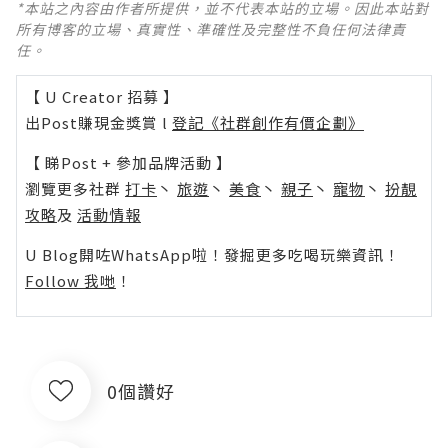
*本站之內容由作者所提供，並不代表本站的立場。因此本站對
所有博客的立場、真實性、準確性及完整性不負任何法律責
任。
【 U Creator 招募 】
出Post賺現金獎賞 l
登記《社群創作有價企劃》
【 睇Post + 參加品牌活動 】
瀏覽更多社群
打卡
丶
旅遊
丶
美食
丶
親子
丶
寵物
丶
扮靚
攻略
及
活動情報
U Blog開咗WhatsApp啦！發掘更多吃喝玩樂資訊！
Follow 我哋
！
0個讚好