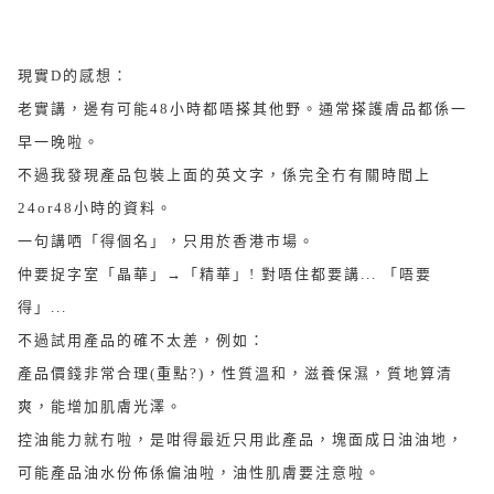
現實D的感想：
老實講，邊有可能48小時都唔搽其他野。通常搽護膚品都係一
早一晚啦。
不過我發現產品包裝上面的英文字，係完全冇有關時間上
24or48小時的資料。
一句講哂「得個名」，只用於香港市場。
仲要捉字室「晶華」→「精華」! 對唔住都要講... 「唔要
得」...
不過試用產品的確不太差，例如：
產品價錢非常合理(重點?)，性質溫和，滋養保濕，質地算清
爽，能增加肌膚光澤。
控油能力就冇啦，是咁得最近只用此產品，塊面成日油油地，
可能產品油水份佈係偏油啦，油性肌膚要注意啦。