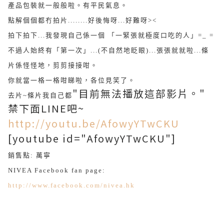
產品包裝就一般般啦。有平民氣息。
點解個個都冇拍片........好後悔呀...好難呀><
拍下拍下...我發現自己係一個 「一緊張就極度口吃的人」=_ =
不過人始終有「第一次」...(
不自然地
眨眼)...張張就就啦...條
片係怪怪地，剪剪接接咁。
你就當一格一格咁睇啦，各位見笑了。
"目前無法播放這部影片。"
去片~
條片
我自己都
禁下面LINE吧~
http://youtu.be/AfowyYTwCKU
[youtube id="AfowyYTwCKU"]
銷售點: 萬寧
NIVEA Facebook fan page:
http://www.facebook.com/nivea.hk