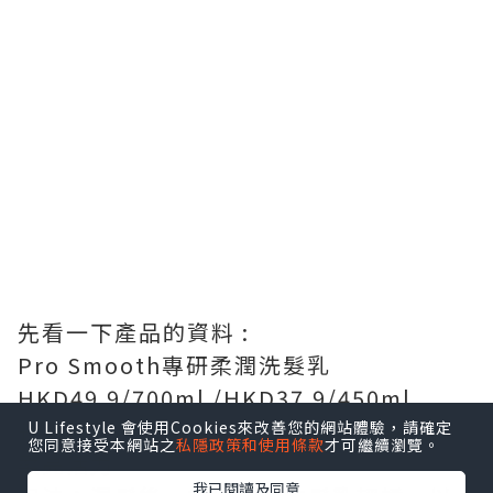
先看一下產品的資料 :
Pro Smooth專研柔潤洗髮乳
HKD49.9/700ml /HKD37.9/450ml
針對乾枯毛躁髮質，為嚴重乾旱秀髮注入
U Lifestyle 會使用Cookies來改善您的網站體驗，請確定
您同意接受本網站之
私隱政策和使用條款
才可繼續瀏覽。
柔亮活力。
我已閱讀及同意