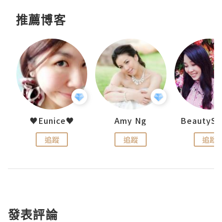
推薦博客
h 夏沫
♥Eunice♥
Amy Ng
追蹤
追蹤
追蹤
發表評論