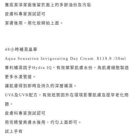
徹底潔淨潔面後留於面上的多餘油份及污垢
皮膚科專家測試認可
潔膚後用，用化妝綿拍上面。
48小時補濕晶華
Aqua Sensation Invigorating Day Cream $119.9 /50ml
專利補濕因子Hydra IQ，有效鎖緊肌膚水份，為肌膚細胞製造
更多水漾管道。
讓肌膚得到即時及持久的深層補濕。
UVA及UVB配方，有效抵禦因外在環境影響肌膚及提早老化問
題。
皮膚科專家測試認可
用完睛瑩爽膚水後用，圴匀上面即可。
試上手有