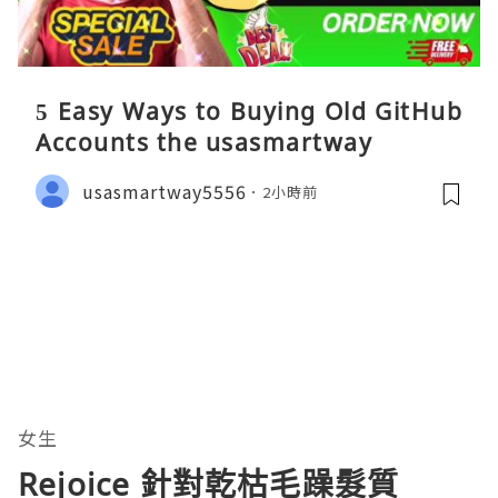
5 Easy Ways to Buying Old GitHub
Accounts the usasmartway
usasmartway5556
2小時前
女生
Rejoice 針對乾枯毛躁髮質