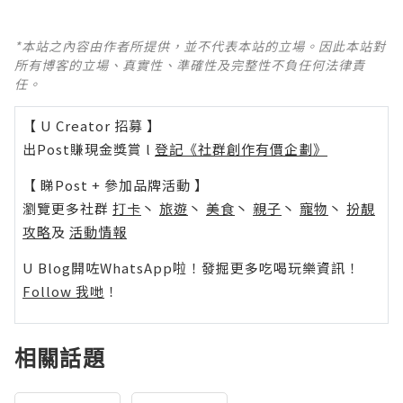
*本站之內容由作者所提供，並不代表本站的立場。因此本站對
所有博客的立場、真實性、準確性及完整性不負任何法律責
任。
【 U Creator 招募 】
出Post賺現金獎賞 l
登記《社群創作有價企劃》
【 睇Post + 參加品牌活動 】
瀏覽更多社群
打卡
丶
旅遊
丶
美食
丶
親子
丶
寵物
丶
扮靚
攻略
及
活動情報
U Blog開咗WhatsApp啦！發掘更多吃喝玩樂資訊！
Follow 我哋
！
相關話題