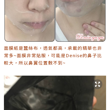
面膜紙是蠶絲布，透氣都高，承載的精華也非
常多~面膜非常貼服，可能是Denise的鼻子比
較大，所以鼻翼位置敷不到~