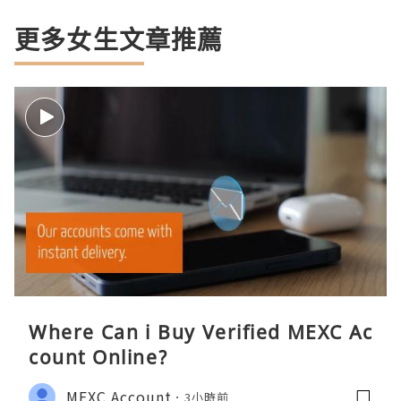
更多女生文章推薦
Where Can i Buy Verified MEXC Ac
count Online?
MEXC Account
3小時前