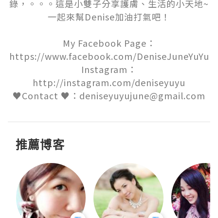
錄，。。。這是小雙子分享護膚、生活的小天地~
一起來幫Denise加油打氣吧！

My Facebook Page：
https://www.facebook.com/DeniseJuneYuYu

Instagram：
http://instagram.com/deniseyuyu

♥Contact ♥：deniseyuyujune@gmail.com
推薦博客