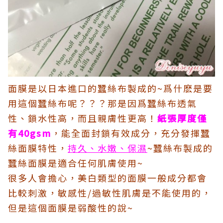
面膜是以日本進口的蠶絲布製成的~爲什麽是要
用這個蠶絲布呢？？？那是因爲蠶絲布透氣
性、鎖水性高，而且親膚性更高！
紙張厚度僅
有40gsm
，能全面封鎖有效成分，充分發揮蠶
絲面膜特性，
持久、水嫩、保濕
~蠶絲布製成的
蠶絲面膜是適合任何肌膚使用~
很多人會擔心，美白類型的面膜一般成分都會
比較刺激，敏感性/過敏性肌膚是不能使用的，
但是這個面膜是弱酸性的說~