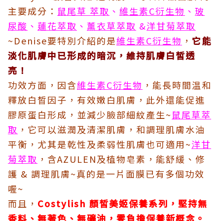
主要成分：
鼠尾草 萃取
、
維生素C衍生物
、
玻
尿酸
、
蓮花萃取
、
薰衣草萃取
&
洋甘菊萃取
~Denise要特別介紹的是
維生素C衍生物
，
它能
淡化肌膚中已形成的暗沉，維持肌膚白皙透
亮！
功效方面，因含
維生素C衍生物
，能長時間温和
釋放白晳因子，有效嫩白肌膚，此外還能促進
膠原蛋白形成，並減少臉部細紋產生~
鼠尾草萃
取
，它可以滋潤及清潔肌膚，和調理肌膚水油
平衡，尤其是乾性及柔弱性肌膚也可適用~
洋甘
菊萃取
，含AZULEN及植物皂素，能舒緩、修
護 & 調理肌膚~真的是一片面膜已有多個功效
喔~
而且，
Costylish 顏皙美姬保養系列，堅持無
香料、無著色、無礦油，零負擔保養新概念。