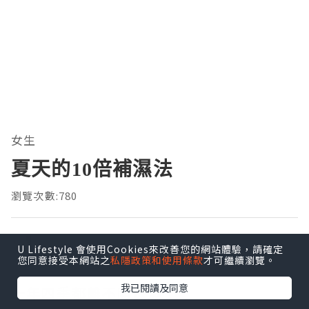
女生
夏天的10倍補濕法
瀏覽次數:780
Denise in Fishland
追蹤
U Lifestyle 會使用Cookies來改善您的網站體驗，請確定
發佈於 2021.08.25
您同意接受本網站之
私隱政策和使用條款
才可繼續瀏覽。
我已閱讀及同意
一年四季都離不開保濕！