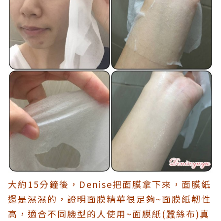
大約15分鐘後，Denise把面膜拿下來，面膜紙
還是濕濕的，證明面膜精華很足夠~面膜紙韌性
高，適合不同臉型的人使用~面膜紙(蠶絲布)真