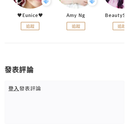
h 夏沫
♥Eunice♥
Amy Ng
追蹤
追蹤
追蹤
發表評論
登入
發表評論