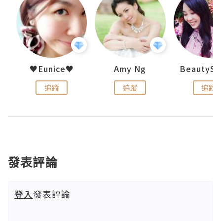
h 夏沫
♥Eunice♥
Amy Ng
追蹤
追蹤
追蹤
發表評論
登入
發表評論