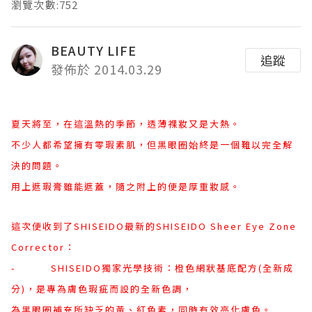
瀏覽次數:752
BEAUTY LIFE
追蹤
發佈於 2014.03.29
夏天將至，在這溫熱的季節，透薄祼妝又是大熱。
不少人都希望擁有零瑕素肌，但黑眼圈始終是一個難以完全解
決的問題。
用上遮瑕膏雖能遮蓋，隨之附上的便是厚重妝感。
這次便收到了SHISEIDO最新的SHISEIDO Sheer Eye Zone
Corrector：
- SHISEIDO獨家光學技術：橙色網狀基底配方(全新成
分)，是專為膚色瑕疵而設的全新色調，
為黑眼圈補充所缺乏的黃、紅色素，同時有效亮化膚色。