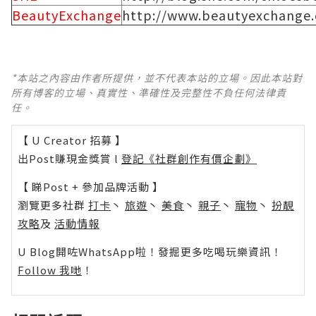
BeautyExchange
http://www.beautyexchange.
*本站之內容由作者所提供，並不代表本站的立場。因此本站對
所有博客的立場、真實性、準確性及完整性不負任何法律責
任。
【 U Creator 招募 】
出Post賺現金獎賞 l
登記《社群創作有價企劃》
【 睇Post + 參加品牌活動 】
瀏覽更多社群
打卡
丶
旅遊
丶
美食
丶
親子
丶
寵物
丶
扮靚
攻略
及
活動情報
U Blog開咗WhatsApp啦！發掘更多吃喝玩樂資訊！
Follow 我哋
！