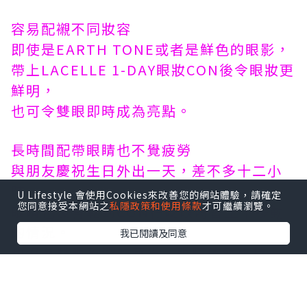
容易配襯不同妝容
即使是EARTH TONE或者是鮮色的眼影，
帶上LACELLE 1-DAY眼妝CON後令眼妝更
鮮明，
也可令雙眼即時成為亮點。
長時間配帶眼睛也不覺疲勞
與朋友慶祝生日外出一天，差不多十二小
時，
U Lifestyle 會使用Cookies來改善您的網站體驗，請確定
您同意接受本網站之
私隱政策和使用條款
才可繼續瀏覽。
眼睛也沒有乾到CON在眨眼時會上下移動
的情況。
我已閱讀及同意
也沒有雙眼乾澀的感覺，眼睛依然維持一
天的舒適感。