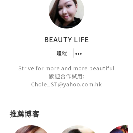
BEAUTY LIFE
追蹤
Strive for more and more beautiful

歡迎合作試用:

Chole_ST@yahoo.com.hk
推薦博客