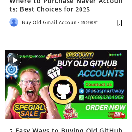
Where to Purchase Naver Accoun
ts: Best Choices for 2025
Buy Old Gmail Accoun
55分鐘前
5 Easy Ways to Buying Old GitHub