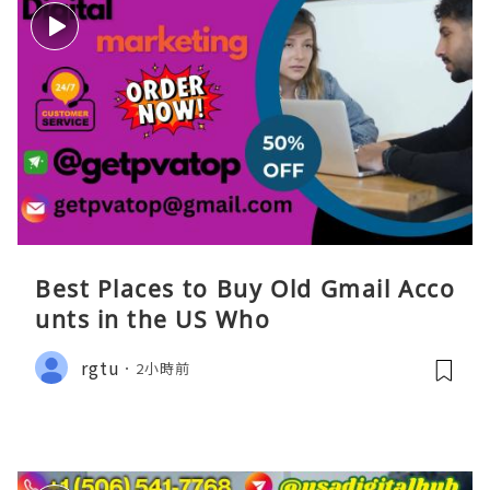
Best Places to Buy Old Gmail Acco
unts in the US Who
rgtu
2小時前