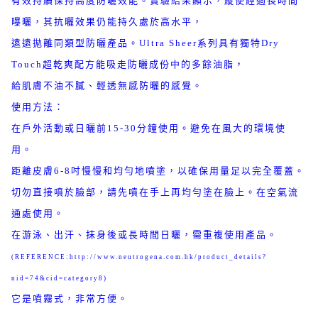
有效持續保持高度防曬效能。實驗結果顯示，縱使經過長時間
曝曬，其抗曬效果仍能持久處於高水平，
遠遠拋離同類型防曬產品。Ultra Sheer系列具有獨特Dry
Touch超乾爽配方能吸走防曬成份中的多餘油脂，
給肌膚不油不膩、輕透無感防曬的感覺。
使用方法：
在戶外活動或日曬前15-30分鐘使用。避免在風大的環境使
用。
距離皮膚6-8吋慢慢和均勻地噴塗，以碓保用量足以完全覆蓋。
切勿直接噴於臉部，請先噴在手上再均勻塗在臉上。在空氣流
通處使用。
在游泳、出汗、抹身後或長時間日曬，需重複使用產品。
(REFERENCE:http://www.neutrogena.com.hk/product_details?
nid=74&cid=category8)
它是噴霧式，非常方便。