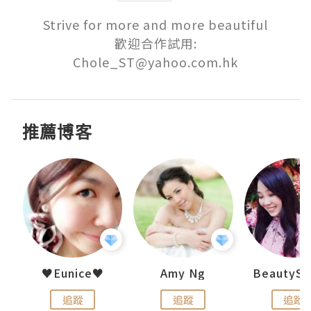
Strive for more and more beautiful

歡迎合作試用:

Chole_ST@yahoo.com.hk
推薦博客
h 夏沫
♥Eunice♥
Amy Ng
追蹤
追蹤
追蹤