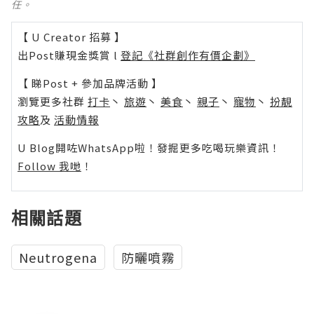
任。
【 U Creator 招募 】
出Post賺現金獎賞 l
登記《社群創作有價企劃》
【 睇Post + 參加品牌活動 】
瀏覽更多社群
打卡
丶
旅遊
丶
美食
丶
親子
丶
寵物
丶
扮靚
攻略
及
活動情報
U Blog開咗WhatsApp啦！發掘更多吃喝玩樂資訊！
Follow 我哋
！
相關話題
Neutrogena
防曬噴霧