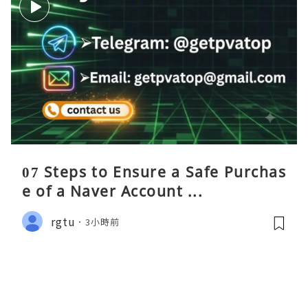
07 Steps to Ensure a Safe Purchas
e of a Naver Account ...
rgtu
3小時前