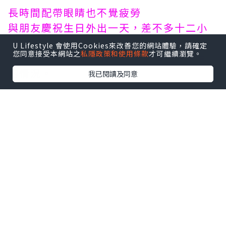
長時間配帶眼睛也不覺疲勞
與朋友慶祝生日外出一天，差不多十二小
時，
U Lifestyle 會使用Cookies來改善您的網站體驗，請確定
您同意接受本網站之
私隱政策和使用條款
才可繼續瀏覽。
眼睛也沒有乾到CON在眨眼時會上下移動
的情況。
我已閱讀及同意
也沒有雙眼乾澀的感覺，眼睛依然維持一
天的舒適感。
不論手機、相機拍攝，雙眼同樣懾人耀眼
有些彩妝CON，會因打印技術不夠細緻，
像素太低，
在拍照的時候會令眼睛出現一粒粒的感
覺，
Lace Pattern的LACELLE特大眼系列打印
十分細緻，