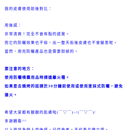
我的皮膚使用前後對比：
用後感：
非常清爽！完全不會有黏的感覺。
而它的防曬效果也不俗，出一整天街後皮膚也不會變黑呢。
當然，用完防曬產品也是需要卸掉的。
要注意的地方：
使用防曬噴霧用品時請遠離火種。
如果是去燒烤的話請於30分鐘前使用或使用塗抹式防曬，避免
搶火。
希望大家都有靚靚的肌膚啦(￣▽￣)~/(￣▽￣)/
多謝觀看^^
以上資訊為個人用後感，只供參考。不代表品牌立場。