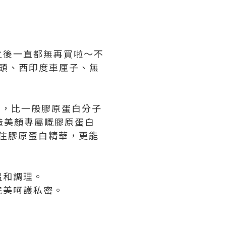
之後一直都無再買啦～不
菜頭、西印度車厘子、無
毫克，比一般膠原蛋白分子
打造美顏專屬嘅膠原蛋白
鎖住膠原蛋白精華，更能
温和調理。
完美呵護私密。