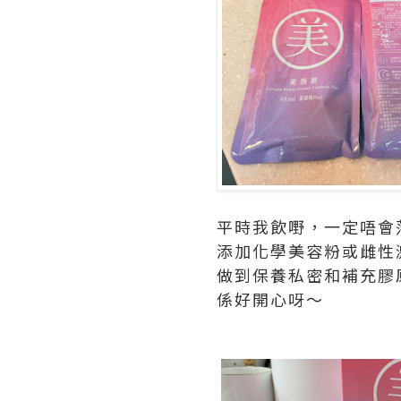
平時我飲嘢，一定唔會落
添加化學美容粉或雌性
做到保養私密和補充膠原
係好開心呀～