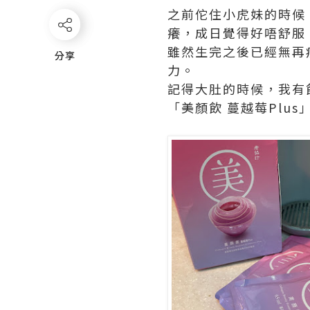
之前佗住小虎妹的時候
癢，成日覺得好唔舒服
雖然生完之後已經無再
分享
分享
力。
記得大肚的時候，我有
「美顏飲 蔓越莓Plus