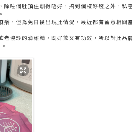
，除咗個肚頂住瞓得唔好，搞到個樣好殘之外，私
。
痕癢，但為免日後出現此情況，最近都有留意相關
飲老協珍的滴雞精，既好飲又有功效，所以對此品
」。