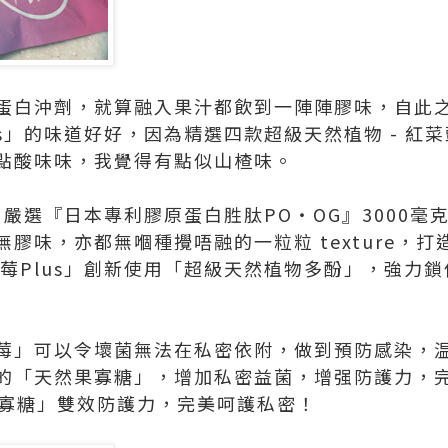
蛋白沖劑，就算融入果汁都飲到一陣陣膠味，自此
us」的味道好好，因為精選四款超級天然植物 - 紅
點酸味味，我覺得有點似山楂味。
s」嚴選『日本專利膠原蛋白胜肽PO‧OG』3000
膠味，亦都無嗰種攪唔融的一粒粒 texture，
越莓Plus」創新使用「超級天然植物多酚」，強力
莓」可以令壞菌無法在私密依附，做到預防感染，
的「天然果寡糖」，增加私密益菌，增强防護力，
果寡糖」雙效防護力，完美呵護私密！