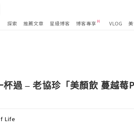
探索
推薦文章
星級博客
博客專享
VLOG
美
杯過 – 老協珍「美顏飲 蔓越莓Pl
f Life