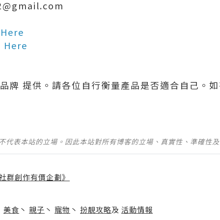
02@gmail.com
 Here
k Here
 品牌 提供。請各位自行衡量產品是否適合自己。
並不代表本站的立場。因此本站對所有博客的立場、真實性、準確性
社群創作有價企劃》
】
丶
美食
丶
親子
丶
寵物
丶
扮靚攻略
及
活動情報