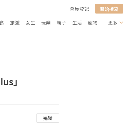
會員登記
開始撰寫
食
旅遊
女生
玩樂
親子
生活
寵物
行山
更多
打卡
us」
追蹤