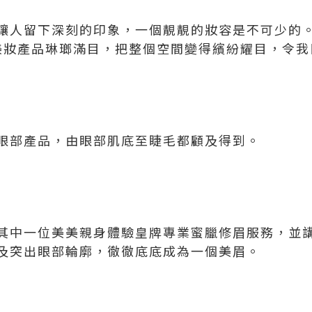
讓人留下深刻的印象，一個靚靚的妝容是不可少的
妝產品琳瑯滿目，把整個空間變得繽紛耀目，令我
眼部產品，由眼部肌底至睫毛都顧及得到。
其中一位美美親身體驗皇牌專業蜜臘修眉服務，並
及突出眼部輪廓，徹徹底底成為一個美眉。