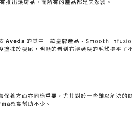
，還有推出護膚品，而所有的產品都是天然製。
款
Aveda
的其中一款皇牌產品 - Smooth Infu
後塗抹於髮尾，明顯的看到右邊頭髮的毛燥撫平了
膚保養方面亦同樣重要，尤其對於一些難以解決的
rma
確實幫助不少。