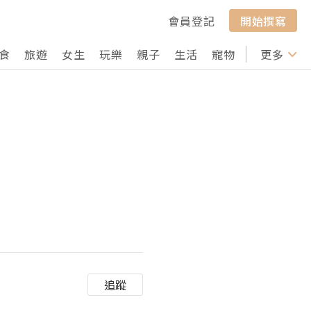
會員登記
開始撰寫
食
旅遊
女生
玩樂
親子
生活
寵物
行山
更多
打卡
追蹤