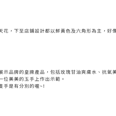
天花，下至店鋪設計都以鮮黃色及六角形為主，好
展示品牌的皇牌產品，包括玫瑰甘油爽膚水、抗氧
一位美美的玉手上作出示範。
隻手是有分別的喔~!