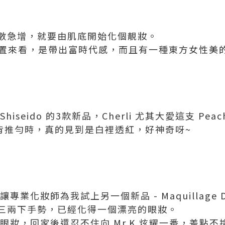
數急增，就要由肌底開始化個靚妝。
置來看，是帶出富時代感，而且有一種東方女性美
seido 的3款新品，Cherli 尤其大愛這支 Peach C
於手背推勻時，真的見到是白裡透紅，好神奇呀~
讓專業化妝師為我試上另一個新品 - Maquillage Dra
三兩下手勢，已經化得一個漂亮的眼妝。
這個眼妝，回家後還忍不住向 Mr.K 炫耀一番，差點