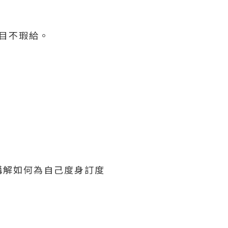
。
目不瑕給。
講解如何為自己度身訂度