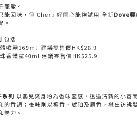
萬千寵愛。
回味，但 Cherli 好開心能夠試用 全新
Dove
輕
覺。
列
包括︰
體噴霧169ml 建議零售價HK$28.9
珠香體露40ml 建議零售價HK$25.9
汗系列
以嬰兒爽身粉為香味靈感，透過清新的小蒼
和的香調；後味則以檀香、琥珀及麝香，襯出彷彿
和魅力。