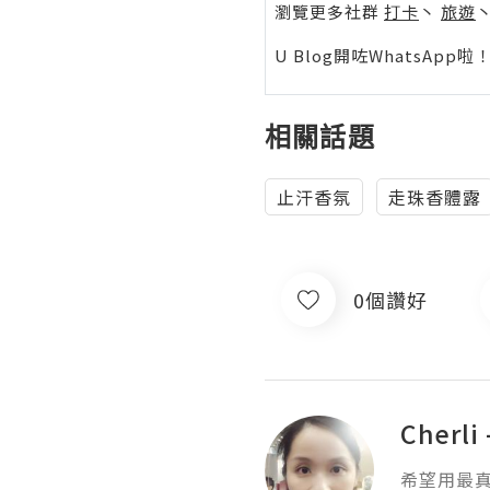
瀏覽更多社群
打卡
丶
旅遊
U Blog開咗WhatsAp
相關話題
止汗香氛
走珠香體露
0個讚好
Cherli 
希望用最