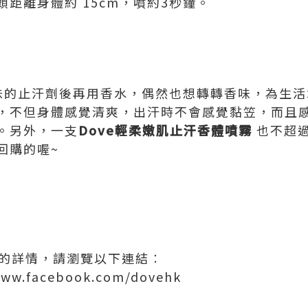
距離身體約 15cm，噴約3秒鐘。
歡用無味的止汗劑後再用香水，偶然也想轉轉香味，為生
，不但身體感覺清爽，出汗時不會感覺黏笠，而且
。另外，一支
Dove輕柔嫩肌止汗香體噴霧
也不超過
回購的喔~
e 的詳情，請瀏覽以下連結︰
/www.facebook.com/dovehk