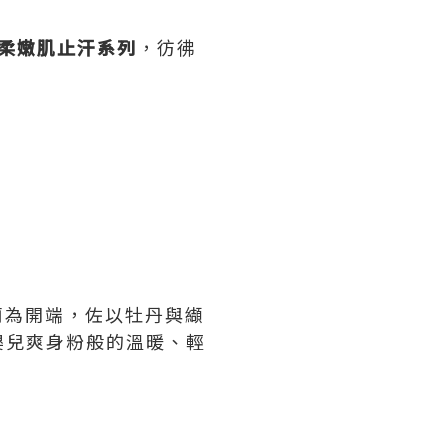
柔嫩肌止汗系列
，彷彿
蘭為開端，佐以牡丹與纈
嬰兒爽身粉般的溫暖、輕