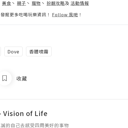
丶
美食
丶
親子
丶
寵物
丶
扮靚攻略
及
活動情報
p啦！發掘更多吃喝玩樂資訊！
Follow 我哋
！
Dove
香體噴霧
收藏
- Vision of Life
真誠的自己去感受四周美好的事物