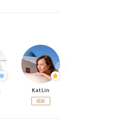
杜
KatLin
Missmiki 米奇小姐
追蹤
追蹤