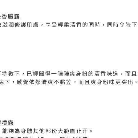
珠香體露
有效滋潤修護肌膚，享受輕柔清香的同時，同時令腋
中在腋下塗數下，已經聞得一陣陣爽身粉的清香味道，而
底下，感覺依然清爽不黏笠，而且爽身粉味更突出
體噴霧
霜，能夠為身體其他部份大範圍止汗。