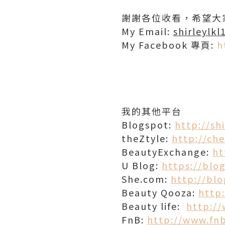
謝謝各位收看，希望大
My Email:
shirleylk
My Facebook 專頁:
h
我的其他平台
Blogspot:
http://sh
theZtyle:
http://che
BeautyExchange:
ht
U Blog:
https://blog
She.com:
http://blo
Beauty Qooza:
http
Beauty life:
http://
FnB:
http://www.fn