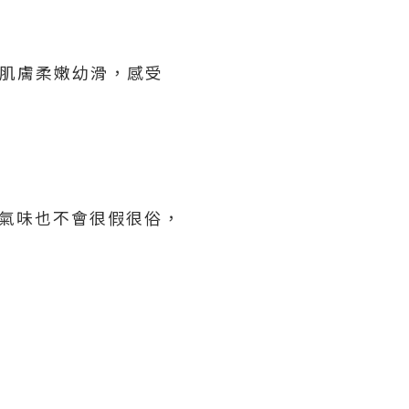
下肌膚柔嫩幼滑，感受
且氣味也不會很假很俗，
。