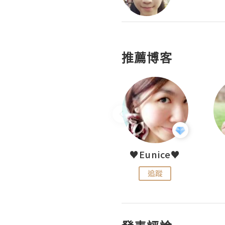
推薦博客
LoveCath 夏沫
♥Eunice♥
追蹤
追蹤