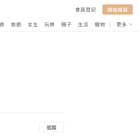
會員登記
開始撰寫
食
旅遊
女生
玩樂
親子
生活
寵物
行山
更多
打卡
追蹤