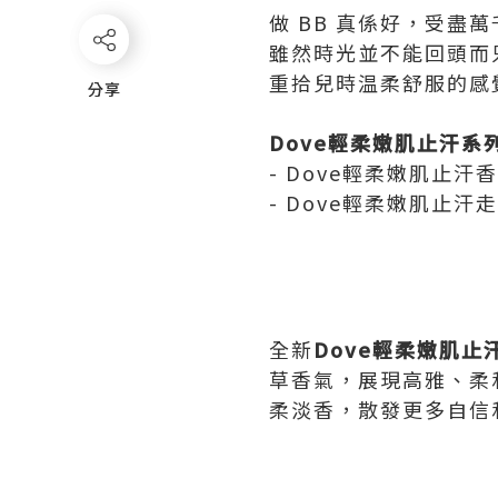
做 BB 真係好，受盡
雖然時光並不能回頭而只能
重拾兒時温柔舒服的感
分享
分享
Dove
輕柔嫩肌止汗系
- Dove輕柔嫩肌止汗香
- Dove輕柔嫩肌止汗走
全新
Dove輕柔嫩肌止
草香氣，展現高雅、柔
柔淡香，散發更多自信