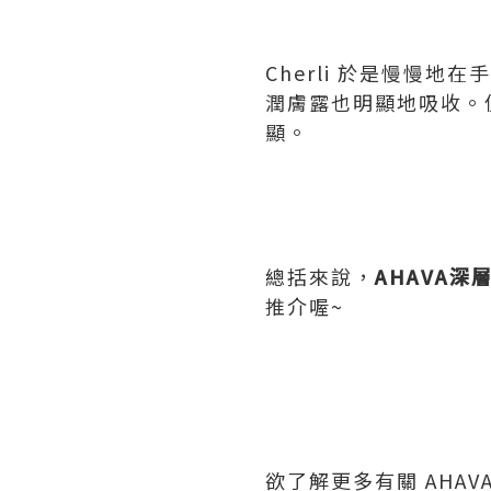
Cherli 於是慢慢
潤膚露也明顯地吸收。但
顯。
總括來說，
AHAVA
深
推介喔~
欲了解更多有關 AHA