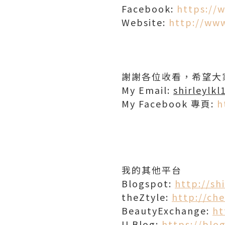
Facebook:
https://
Website:
http://ww
謝謝各位收看，希望大
My Email:
shirleylk
My Facebook 專頁:
h
我的其他平台
Blogspot:
http://sh
theZtyle:
http://che
BeautyExchange:
ht
U Blog:
https://blog