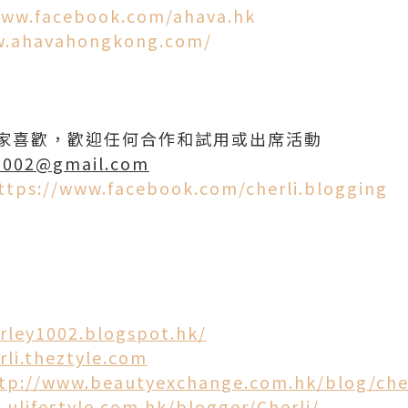
www.facebook.com/ahava.hk
w.ahavahongkong.com/
家喜歡，歡迎任何合作和試用或出席活動
l1002@gmail.com
ttps://www.facebook.com/cherli.blogging
irley1002.blogspot.hk/
rli.theztyle.com
tp://www.beautyexchange.com.hk/blog/cher
.ulifestyle.com.hk/blogger/Cherli/