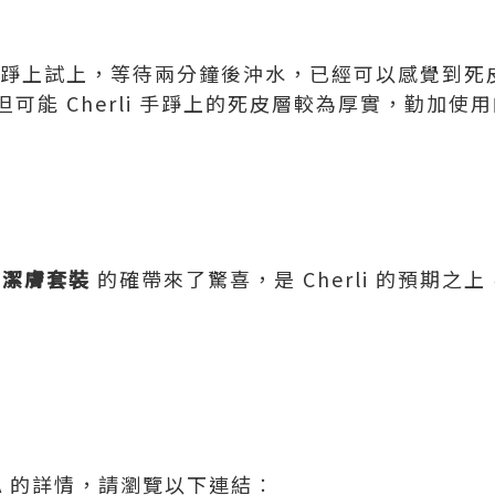
地在手踭上試上，等待兩分鐘後沖水，已經可以感覺到
可能 Cherli 手踭上的死皮層較為厚實，勤加使
層潔膚套裝
的確帶來了驚喜，是 Cherli 的預期
VA 的詳情，請瀏覽以下連結︰