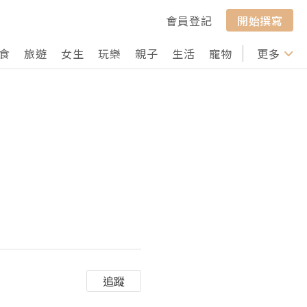
會員登記
開始撰寫
食
旅遊
女生
玩樂
親子
生活
寵物
行山
更多
打卡
追蹤