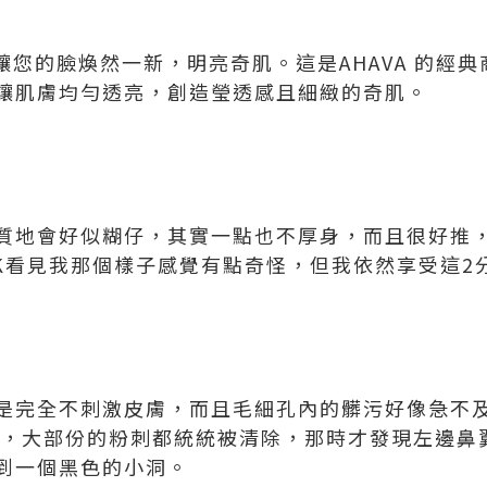
讓您的臉煥然一新，明亮奇肌。這是AHAVA 的經
讓肌膚均勻透亮，創造瑩透感且細緻的奇肌。
地會好似糊仔，其實一點也不厚身，而且很好推，Ch
.K看見我那個樣子感覺有點奇怪，但我依然享受這2
是完全不刺激皮膚，而且毛細孔內的髒污好像急不
黑頭棒，大部份的粉刺都統統被清除，那時才發現左邊
到一個黑色的小洞。