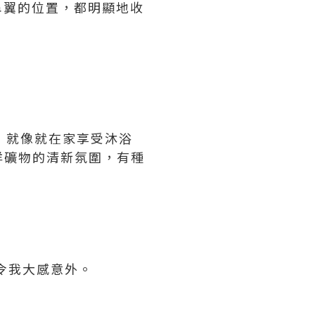
邊鼻翼的位置，都明顯地收
，就像就在家享受沐浴
洋礦物的清新氛圍，有種
，令我大感意外。