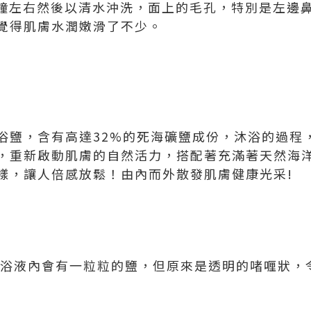
3-4分鐘左右然後以清水沖洗，面上的毛孔，特別是左
覺得肌膚水潤嫩滑了不少。
浴鹽，含有高達32%的死海礦鹽成份，沐浴的過程
，重新啟動肌膚的自然活力，搭配著充滿著天然海
樣，讓人倍感放鬆！由內而外散發肌膚健康光采!
以為沐浴液內會有一粒粒的鹽，但原來是透明的啫喱狀