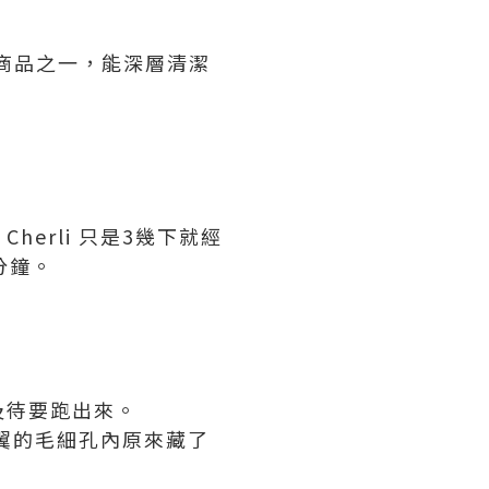
典商品之一，能深層清潔
erli 只是3幾下就經
分鐘。
及待要跑出來。
鼻翼的毛細孔內原來藏了