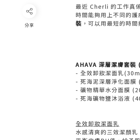
最近 Cherli 的
時間能夠用上不同的護
裝
，可以用最短的時間
分享
AHAVA
深層潔膚套裝
- 全效卸妝潔面乳(30m
- 死海泥深層淨化面膜 (
- 礦物精華水分面膜 (20
- 死海礦物鹽沐浴液 (40
全效卸妝潔面乳
水感清爽的三效潔顏乳