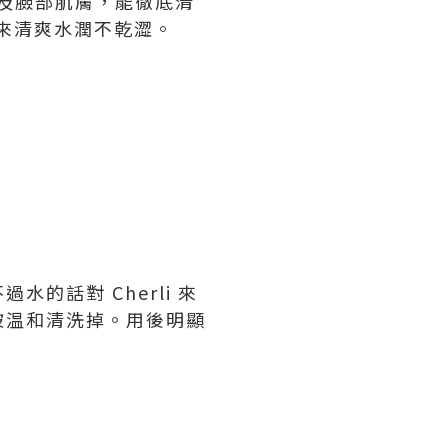
及臉部肌膚，能徹底清
來清爽水潤不乾澀。
話對 Cherli 來
被温和清洗掉。用後明顯