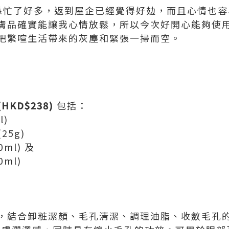
工作真係忙了好多，返到屋企已經覺得好攰，而且心情也
膚品確實能讓我心情放鬆，所以今次好開心能夠使
把繁喧生活帶來的灰塵和緊張一掃而空。
(HKD$238)
包括：
l)
25g)
ml) 及
ml)
，結合卸粧潔顏、毛孔清潔、調理油脂、收斂毛孔