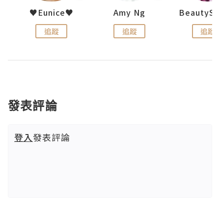
h 夏沫
♥Eunice♥
Amy Ng
追蹤
追蹤
追蹤
發表評論
登入
發表評論