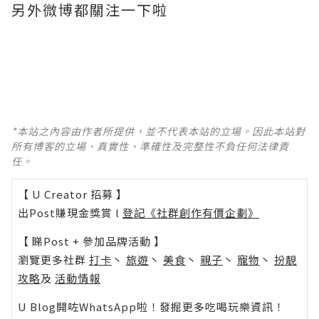
另外微博都關注一下啦
*本站之內容由作者所提供，並不代表本站的立場。因此本站對
所有博客的立場、真實性、準確性及完整性不負任何法律責
任。
【 U Creator 招募 】
出Post賺現金獎賞 l
登記《社群創作有價企劃》
【 睇Post + 參加品牌活動 】
瀏覽更多社群
打卡
丶
旅遊
丶
美食
丶
親子
丶
寵物
丶
扮靚
攻略
及
活動情報
U Blog開咗WhatsApp啦！發掘更多吃喝玩樂資訊！