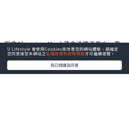
呢盒Sleeping Mask蘊含法國溫泉水，更
U Lifestyle 會使用Cookies來改善您的網站體驗，請確定
採用2倍高濃度透明質酸，甘油，和
您同意接受本網站之
私隱政策和使用條款
才可繼續瀏覽。
Aquabioryl TM等成份, 能有效深入肌膚,
我已閱讀及同意
雙倍鎖緊水份以滋潤皮膚