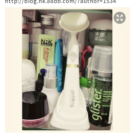
http://blog.hk.88db.com/?author=1534