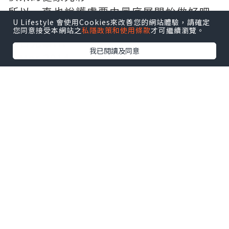
所以一直也說護膚要由最底層開始做好吧
U Lifestyle 會使用Cookies來改善您的網站體驗，請確定
記得不要懶喔!!!
您同意接受本網站之
私隱政策和使用條款
才可繼續瀏覽。
報告完畢!!!
我已閱讀及同意
8-Mar 2014
▲免責聲明:是次產品/產品資料由 品牌 提
供, 本文章所發表的全部內容均屬個人意見
及感受，並不代表該品牌之言論及立場。
如需協助或希望獲得更多有關產品資訊, 請
直接聯絡該品牌查詢或∕和尋求相關專業
意見。如從而引起任何損失或法律糾紛，
本人概不負責。
Facebook page:
BeautyJesSpace