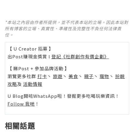
*本站之內容由作者所提供，並不代表本站的立場。因此本站對
所有博客的立場、真實性、準確性及完整性不負任何法律責
任。
【 U Creator 招募 】
出Post賺現金獎賞 l
登記《社群創作有價企劃》
【 睇Post + 參加品牌活動 】
瀏覽更多社群
打卡
丶
旅遊
丶
美食
丶
親子
丶
寵物
丶
扮靚
攻略
及
活動情報
U Blog開咗WhatsApp啦！發掘更多吃喝玩樂資訊！
Follow 我哋
！
相關話題