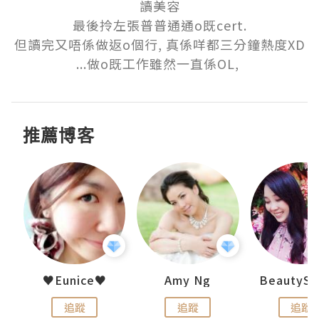
讀美容

最後拎左張普普通通o既cert.

但讀完又唔係做返o個行, 真係咩都三分鐘熱度XD

...做o既工作雖然一直係OL, 
推薦博客
h 夏沫
♥Eunice♥
Amy Ng
追蹤
追蹤
追蹤