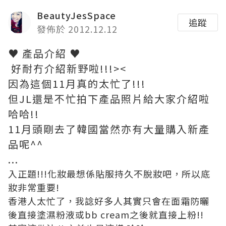
BeautyJesSpace
追蹤
發佈於 2012.12.12
♥ 產品介紹 ♥
好耐冇介紹新野啦!!!><
因為這個11月真的太忙了!!!
但JL還是不忙拍下產品照片給大家介紹啦
哈哈!!
11月頭剛去了韓國當然亦有大量購入新產
品呢^^
...
入正題!!!化妝最想係貼服持久不脫妝吧，所以底
妝非常重要!
香港人太忙了，我諗好多人其實只會在面霜防曬
後直接塗濕粉液或bb cream之後就直接上粉!!