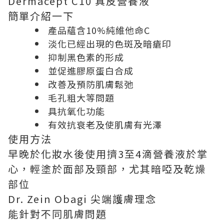
Dermacept C10 真皮營養液
簡單介紹一下
產品蘊含10%純維他命C
淡化已經出現的色斑及暗瘡印
抑制黑色素的形成
並促進膠原蛋白合成
改善及預防肌膚鬆弛
毛孔粗大等問題
具抗氧化功能
有效抗衰老及使肌膚有光澤
使用方法
早晚於化妝水後使用擠3至4滴營養液於掌
心，輕塗於面部及頸部，尤其暗啞及乾燥
部位
Dr. Zein Obagi 尖端護膚理念
能針對不同肌膚問題