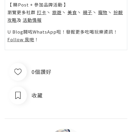
【 睇Post + 參加品牌活動 】
瀏覽更多社群
打卡
丶
旅遊
丶
美食
丶
親子
丶
寵物
丶
扮靚
攻略
及
活動情報
U Blog開咗WhatsApp啦！發掘更多吃喝玩樂資訊！
Follow 我哋
！
0個讚好
收藏