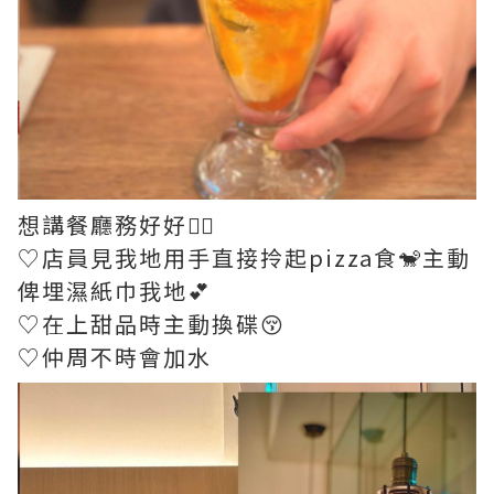
想講餐廳務好好👍🏻
♡店員見我地用手直接拎起pizza食🐒主動
俾埋濕紙巾我地💕
♡︎在上甜品時主動換碟😚
♡仲周不時會加水