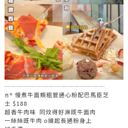
┈┈┈┈┈┈┈┈┈┈┈┈┈┈┈┈
𖠿꙳ 慢煮牛面頰粗管通心粉配巴馬臣芝
士 $188
超香牛肉味 同炆得好淋既牛面肉
一絲絲既牛肉 o撻起長通粉身上