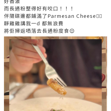
好香濃
而長通粉整得好有咬口！！！
伴隨碟邊都鋪滿了Parmesan Cheese❤️‍🔥
靜雞雞講我一d 都無浪費
將佢掃返哂落去長通粉度食😌