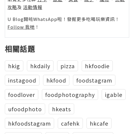
攻略
及
活動情報
U Blog開咗WhatsApp啦！發掘更多吃喝玩樂資訊！
Follow 我哋
！
相關話題
hkig
hkdaily
pizza
hkfoodie
instagood
hkfood
foodstagram
foodlover
foodphotography
igable
ufoodphoto
hkeats
hkfoodstagram
cafehk
hkcafe