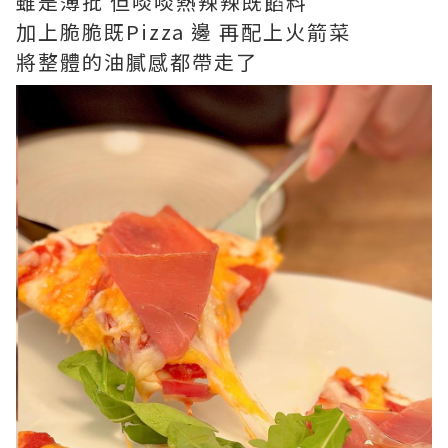
雖是薄批 但啖啖熱辣辣既餡料
加上脆脆既Pizza 邊 再配上火箭菜
將整體的油膩感都帶走了