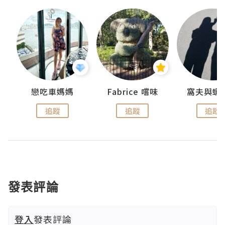
戀吃車媽媽
Fabrice 嚐味
窩夫與蝦
追蹤
追蹤
追蹤
發表評論
登入
發表評論