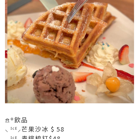
𖠿꙳飲品
⸜ ᴵᶜᴱ⸝芒果沙冰 $ 58
⸜ ᴵᶜᴱ⸝青檸梳打$48