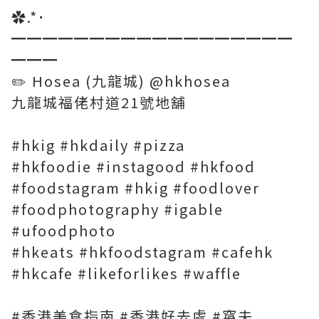
✿.*･
━━━━━━━━━━━━━━━━━━
━━━
✏️ Hosea (九龍城) @hkhosea
九龍城福佬村道21號地舖
#hkig #hkdaily #pizza
#hkfoodie #instagood #hkfood
#foodstagram #hkig #foodlover
#foodphotography #igable
#ufoodphoto
#hkeats #hkfoodstagram #cafehk
#hkcafe #likeforlikes #waffle
#香港美食指南 #香港好去處 #窩夫