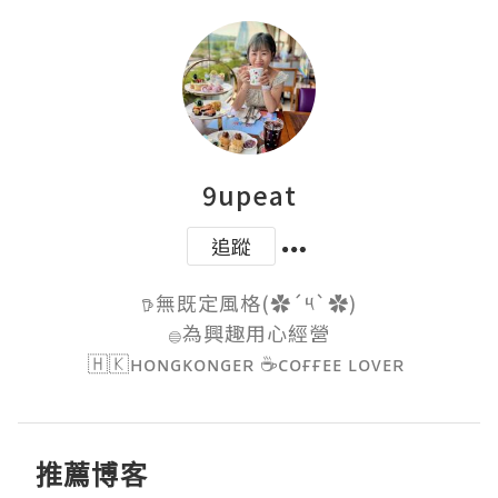
9upeat
追蹤
𖠚無既定風格(✿´༥`✿)

𓐍為興趣用心經營

🇭🇰ʜᴏɴɢᴋᴏɴɢᴇʀ ☕️ᴄᴏғғᴇᴇ ʟᴏᴠᴇʀ 
推薦博客