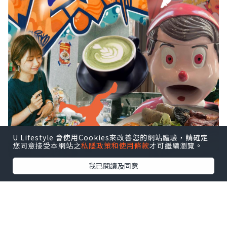
U Lifestyle 會使用Cookies來改善您的網站體驗，請確定
您同意接受本網站之
私隱政策和使用條款
才可繼續瀏覽。
我已閱讀及同意
¨¨¨¨¨¨¨¨¨¨¨¨¨¨¨¨¨¨
ok (*•̀ᴗ•́*)و ̑̑回到正題