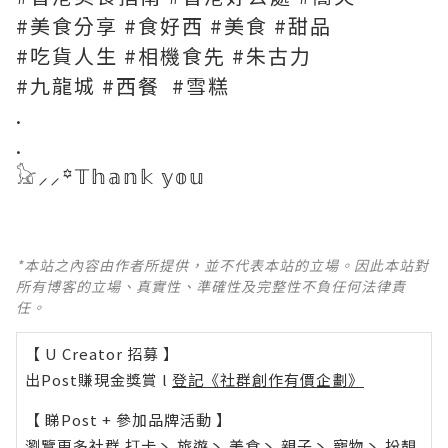
#美食分享 #食好西 #美食 #甜品
#吃貨人生 #相機食先 #朱古力
#九龍城 #西餐 #雪糕
.
.
𓃠⸝⸝꙳𝕋𝕙𝕒𝕟𝕜 𝕪𝕠𝕦
*本站之內容由作者所提供，並不代表本站的立場。因此本站對
所有博客的立場、真實性、準確性及完整性不負任何法律責
任。
【 U Creator 招募 】
出Post賺現金獎賞 l
登記《社群創作有價企劃》
【 睇Post + 參加品牌活動 】
瀏覽更多社群
打卡
丶
旅遊
丶
美食
丶
親子
丶
寵物
丶
扮靚