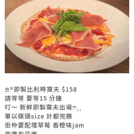
𖠿꙳即製比利時窩夫 $158
請等等 要等15 分鐘
叮～ 新鮮即製窩夫出場ෆ⸒⸒
單以碟頭size 計都完勝
佢仲要配埋草莓 香橙味jam
旁邊有忌廉