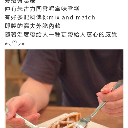
仲有朱古力同雲呢拿味雪糕
有好多配料俾你mix and match
即製的窩夫外脆內軟
隨著溫度帶給人一種更帶給人窩心的感覺
⋆⸜♡⸝‍⋆