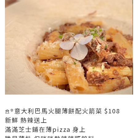
𖠿꙳意大利巴馬火腿薄餅配火箭菜 $108
新鮮 熱辣送上
滿滿芝士鋪在薄pizza 身上