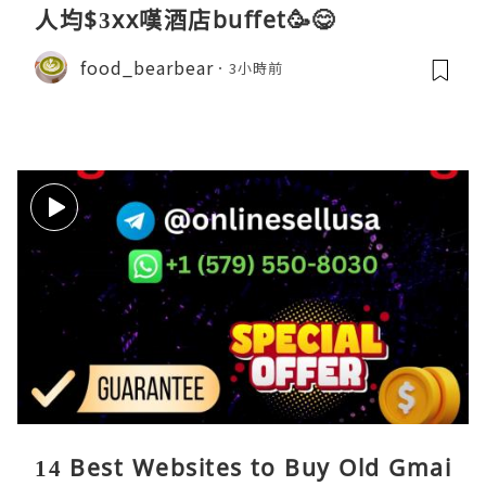
人均$3xx嘆酒店buffet🥳😋
food_bearbear
3小時前
14 Best Websites to Buy Old Gmai