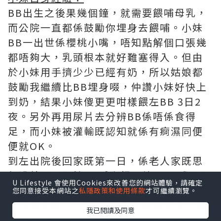
BB出生之後果幾個鐘，就需要餵哺母乳，
而公院一直都係鼓勵你埋身去餵哺。小妹
BB一出世係櫻桃小嘴，唔知點解個口張幾
都唔夠大，乳頭根本就好難塞得入。但由
於小妹用手擠少少已經有奶，所以姑娘都
鼓勵我繼續比BB埋身啜，仲讚小妹好快上
到奶，結果小妹傻更更咁樣餵左BB 3日2
夜。另外再用尿片去分辨BB係唔係食得
足，而小妹被灌輸既認知就係有痾濕同便
便就OK。
到左出院後回家既第一日，係老人家既思
想灌輸下，堅持BB喊先餵，結果BB成5-6
U Lifestyle 會使用Cookies來改善您的網站體驗，請確定
個鐘先埋身餵一餐。第二日去到健康院檢
您同意接受本網站之
私隱政策和使用條款
才可繼續瀏覽。
查時就大穫⋯⋯BB體重不但輕左好多，而
我已閱讀及同意
且黃疽指數高，於是即刻refer我地返公院