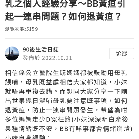
乳之個人經驗分享～BB黃疸引
起一連串問題？如何退黃疸？
瀏覽次數:5159
90後生活日誌
追蹤
發佈於 2022.10.21
相信係公立醫院生既媽媽都被鼓勵用母乳
餵哺，母乳既益處相信大家都知道，小妹
就唔再重複去講。而想同大家分享一下剛
出世果幾日餵哺母乳要注意既事項，如何
退黃疸，防止一連串問題發生，希望為咁
多位媽媽走少D冤枉路(小妹深深明白產後
果種情緒既不安，BB有咩事都會情緒崩潰)
小妹自身經驗：