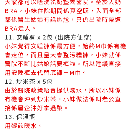
大家都可以唔洗執奶墊去醫院。至於人奶
BRA，小妹住院期間係真空既，入面全部
都係醫生姑娘冇話尷尬，只係出院時帶返
BRA走人。
11. 安睡褲 x 2包 (出院方便穿)
小妹覺得安睡褲係最方便，始終M巾係有機
會走位，而且量大會整污糟褲，小妹就係
醫院不斷比姑娘話要褲啦。所以建議直接
用安睡褲去代替底褲＋M巾。
12. 炒米茶 x 5包
由於醫院政策唔會提供滾水，所以小妹係
冇機會沖到炒米茶。小妹做法係叫老公直
接係屋企沖好拿過黎。
13. 保溫瓶
用黎飲暖水。