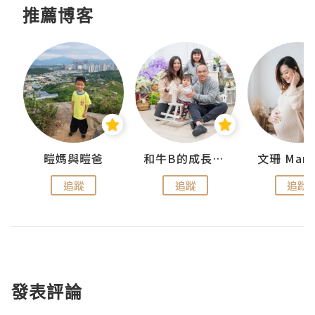
推薦博客
 Swan
暟媽與暟爸
和牛B的成長日記
文珊 ManS
追蹤
追蹤
追蹤
發表評論