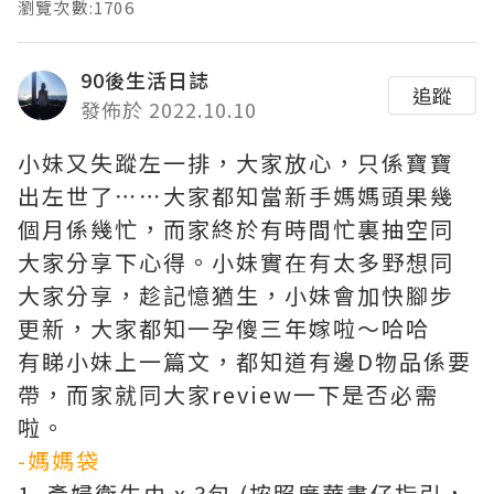
瀏覽次數:1706
90後生活日誌
追蹤
發佈於 2022.10.10
小妹又失蹤左一排，大家放心，只係寶寶
出左世了⋯⋯大家都知當新手媽媽頭果幾
個月係幾忙，而家終於有時間忙裏抽空同
大家分享下心得。小妹實在有太多野想同
大家分享，趁記憶猶生，小妹會加快腳步
更新，大家都知一孕傻三年嫁啦～哈哈
有睇小妹上一篇文，都知道有邊D物品係要
帶，而家就同大家review一下是否必需
啦。
-媽媽袋
1. 產婦衛生巾 x 3包 (按照廣華書仔指引，