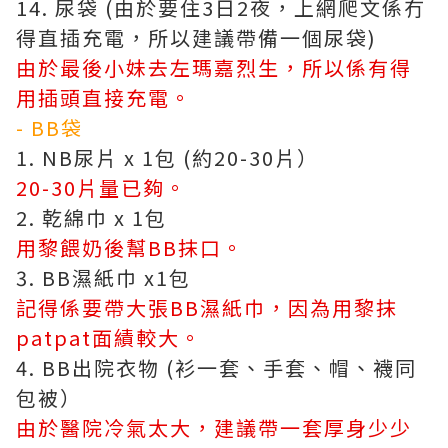
14. 尿袋 (由於要住3日2夜，上網爬文係冇
得直插充電，所以建議帶備一個尿袋)
由於最後小妹去左瑪嘉烈生，所以係有得
用插頭直接充電。
- BB袋
1. NB尿片 x 1包 (約20-30片）
20-30片量已夠。
2. 乾綿巾 x 1包
用黎餵奶後幫BB抹口。
3. BB濕紙巾 x1包
記得係要帶大張BB濕紙巾，因為用黎抹
patpat面績較大。
4. BB出院衣物 (衫一套、手套、帽、襪同
包被）
由於醫院冷氣太大，建議帶一套厚身少少