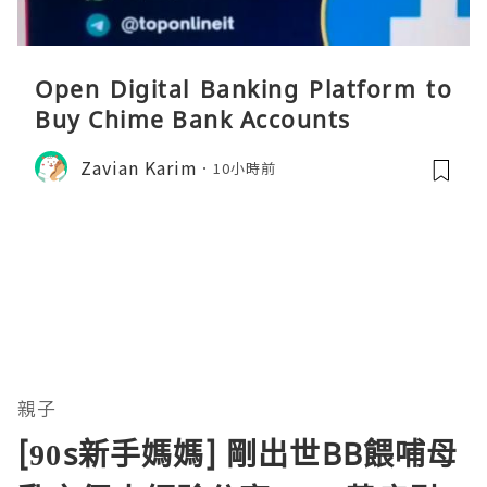
Open Digital Banking Platform to
Buy Chime Bank Accounts
Zavian Karim
10小時前
親子
[90s新手媽媽] 剛出世BB餵哺母