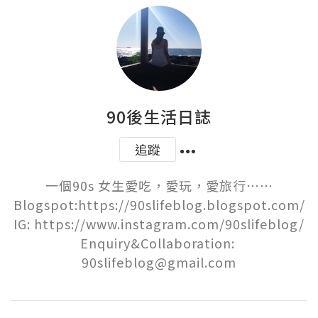
90後生活日誌
追蹤
一個90s 女生愛吃，愛玩，愛旅行⋯⋯

Blogspot:https://90slifeblog.blogspot.com/

IG: https://www.instagram.com/90slifeblog/

Enquiry&Collaboration: 
90slifeblog@gmail.com