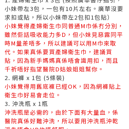
小妹帶左3包，一包有10片左右。廣華沒要
求扣或貼，所以小妹帶左2包扣1包貼）
小妹覺得產婦衛生巾同普通M巾係冇分別，
雖然佢話吸收能力多D，但小妹見惡露同平
時M量差唔多，所以建議可以用M巾來取
代。如果真係要買產婦衛生巾，建議買
貼，因為新手媽媽真係唔會識用扣，而且
千祈唔好指望醫院D姑娘姐姐幫你。
2. 網褲 x 1包 (5條裝)
小妹覺得用舊底褲已經OK，因為網褲貼上
衛生巾好易會走位。
3. 沖洗瓶 x 1瓶
沖洗瓶是必需的，由於下面有大量血，係
醫院真係好難沖洗，所以要用沖洗瓶沖乾