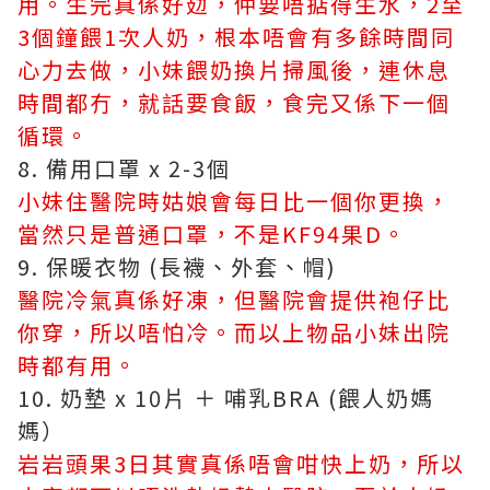
用。生完真係好攰，仲要唔掂得生水，2至
3個鐘餵1次人奶，根本唔會有多餘時間同
心力去做，小妹餵奶換片掃風後，連休息
時間都冇，就話要食飯，食完又係下一個
循環。
8. 備用口罩 x 2-3個
小妹住醫院時姑娘會每日比一個你更換，
當然只是普通口罩，不是KF94果D。
9. 保暖衣物 (長襪、外套、帽)
醫院冷氣真係好凍，但醫院會提供袍仔比
你穿，所以唔怕冷。而以上物品小妹出院
時都有用。
10. 奶墊 x 10片 ＋ 哺乳BRA (餵人奶媽
媽）
岩岩頭果3日其實真係唔會咁快上奶，所以