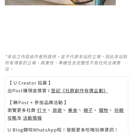
*本站之內容由作者所提供，並不代表本站的立場。因此本站對
所有博客的立場、真實性、準確性及完整性不負任何法律責
任。
【 U Creator 招募 】
出Post賺現金獎賞 l
登記《社群創作有價企劃》
【 睇Post + 參加品牌活動 】
瀏覽更多社群
打卡
丶
旅遊
丶
美食
丶
親子
丶
寵物
丶
扮靚
攻略
及
活動情報
U Blog開咗WhatsApp啦！發掘更多吃喝玩樂資訊！