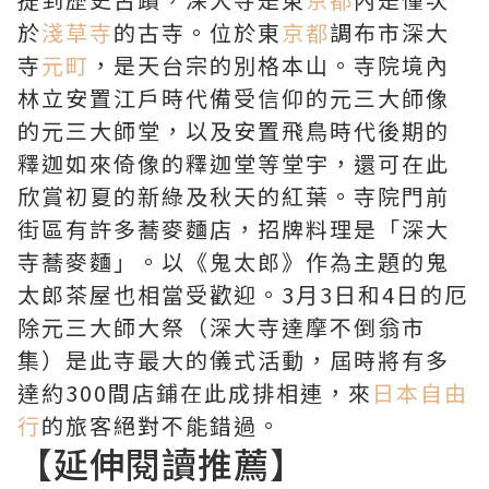
於
淺草寺
的古寺。位於東
京都
調布市深大
寺
元町
，是天台宗的別格本山。寺院境內
林立安置江戶時代備受信仰的元三大師像
的元三大師堂，以及安置飛鳥時代後期的
釋迦如來倚像的釋迦堂等堂宇，還可在此
欣賞初夏的新綠及秋天的紅葉。寺院門前
街區有許多蕎麥麵店，招牌料理是「深大
寺蕎麥麵」。以《鬼太郎》作為主題的鬼
太郎茶屋也相當受歡迎。3月3日和4日的厄
除元三大師大祭（深大寺達摩不倒翁市
集）是此寺最大的儀式活動，屆時將有多
達約300間店鋪在此成排相連，來
日本自由
行
的旅客絕對不能錯過。
【延伸閱讀推薦】