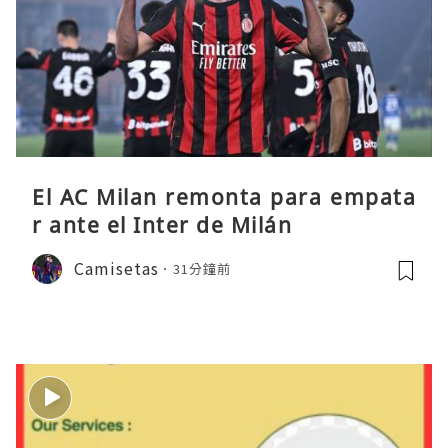
El AC Milan remonta para empata
r ante el Inter de Milán
Camisetas
31分鐘前