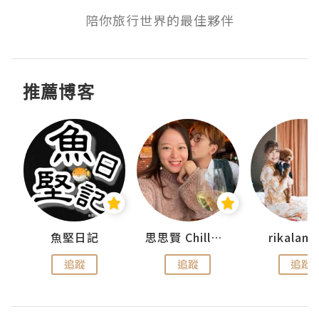
陪你旅行世界的最佳夥伴
推薦博客
urnal
魚堅日記
思思賢 ChillMyBabe
rikala
追蹤
追蹤
追蹤