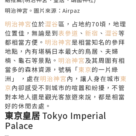
明治神宮
。圖片來源：
Airpaz
明治神宮
位於
澀谷
區，占地約70頃，地理
位置佳，無論是到
表參道
、
新宿
、
澀谷
等
都相當方便。
明治神宮
是相當知名的參拜
地點，內有堪稱日本最大的鳥居、夫婦
楠、龜石等景點。
明治神宮
及其周圍有相
當多的森林資源，號稱「
東京
的一片綠
洲」 ，處在
明治神宮
內，讓人身在城市
東
京
內卻感受不到城市的喧囂和紛擾，不管
對本地人還是觀光客旅遊來說，都是相當
好的休閒去處。
東京皇居
Tokyo Imperial
Palace