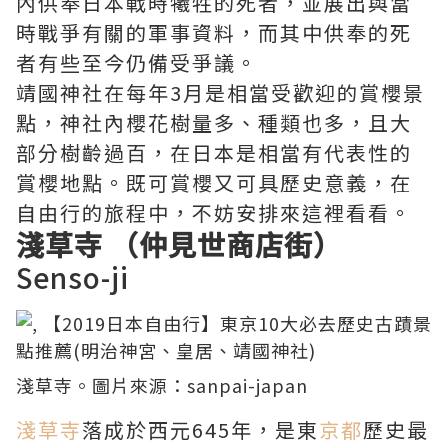
內供奉日本戰時犧牲的死者，並展出與當
時戰爭有關的軍事資料，而其中供奉的死
者有些至今仍備受爭議。
靖國神社在每年3月是相當受歡迎的賞櫻景
點，神社內櫻花樹量多、種類也多，且大
部分樹齡過百，在日本是相當有代表性的
賞櫻地點。既可賞櫻又可具歷史意義，在
自由行的旅程中，不妨安排來這裡看看。
淺草寺 （仲見世商店街）
Senso-ji
淺草寺
。圖片來源：
sanpai-japan
淺草寺
落成於西元645年，是東
京都
歷史最