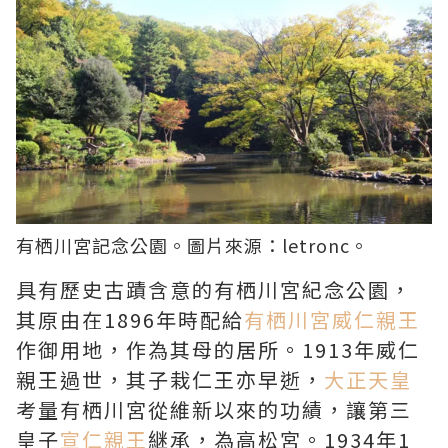
有栖川宮記念公園。圖片來源：
letronc
。
具有歷史古蹟含意的有栖川宮紀念公園，
其原由在1896年時配給
有栖川宮威仁親王
作御用地，作為其母的居所。1913年威仁
親王過世，其子栽仁王亦早逝，
大正天皇
考量有栖川宮從維新以來的功績，讓第三
皇子
宣仁親王
継承，為高松宮。1934年1