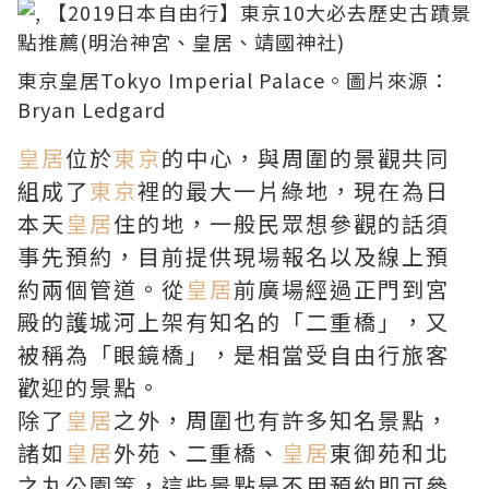
東京
皇居Tokyo Imperial Palace。圖片來源：
Bryan Ledgard
皇居
位於
東京
的中心，與周圍的景觀共同
組成了
東京
裡的最大一片綠地，現在為日
本天
皇居
住的地，一般民眾想參觀的話須
事先預約，目前提供現場報名以及線上預
約兩個管道。從
皇居
前廣場經過正門到宮
殿的護城河上架有知名的「二重橋」，又
被稱為「眼鏡橋」，是相當受自由行旅客
歡迎的景點。
除了
皇居
之外，周圍也有許多知名景點，
諸如
皇居
外苑、二重橋、
皇居
東御苑和北
之丸公園等，這些景點是不用預約即可參