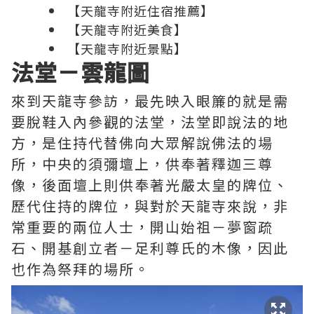
【天龍寺附近住宿推薦】
【天龍寺附近美食】
【天龍寺附近景點】
法堂－雲龍圖
來到天龍寺參訪，最先映入眼簾的就是需
要脫鞋入內參觀的法堂，法堂即說法的地
方，是住持代替佛向大眾解說佛法的場
所，中央的須彌壇上，供奉著釋迦三尊
像，後面壇上則供奉著光嚴太皇的牌位、
歷代住持的牌位，與對於天龍寺來說，非
常重要的兩位人士，開山始祖－夢窗疏
石、開基創立者－足利尊氏的木像，因此
也作為祭拜的場所。