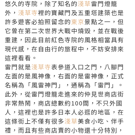
悠久的寺院，除了知名的
淺草
雷門燈籠
外，
淺草寺
裡的寶藏門及五重塔建築也是
許多遊客必拍照留念的
東京
景點之一，但
它曾在第二次世界大戰中燒毀，並在戰後
重建，因此目前紅色寺院的風格相當具有
現代感，在自由行的旅程中，不妨安排來
這裡看看。
雷門就是
淺草寺
表參道入口之門，八腳門
左面的是風神像，右面的是雷神像，正式
名稱為「風雷神門」，通稱為「雷門」。
此外，從雷門燈籠走進來的仲見世商店街
非常熱鬧，商店總數約100間，不只外國
人，這裡也是許多日本人必逛的地區，在
這條街上不僅有很多
淺草
美食小吃、伴手
禮，而且有些商店賣的小物還十分特別，