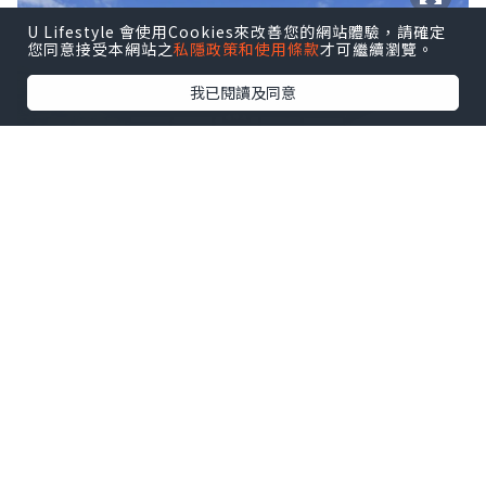
U Lifestyle 會使用Cookies來改善您的網站體驗，請確定
您同意接受本網站之
私隱政策和使用條款
才可繼續瀏覽。
我已閱讀及同意
法堂。圖片來源：
藤村浩司
曹源池庭園
來到天龍寺，第二個絕對不能錯過的景
點，就是曹源池的庭園！曹源池庭園是天
龍寺非常具有代表性的景點，在日本庭園
之中的名氣也非常響亮，雖然天龍寺有遭