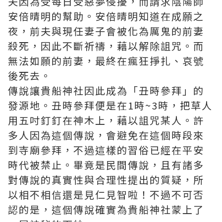
夫因為受每日受惡夢侵擾，而請求陰陽師
安倍晴明的幫助。安倍晴明知道在成願之
夜，前夫與現任妻子會被化為厲鬼的前妻
殺死，因此不斷祈禱，藉以解除詛咒。而
無法如願的前妻，最終在瘋狂掙扎、哀號
後死去。
傳說讓貴船神社因此成為「丑時參拜」的
發源地。丑時參拜便是在1時~3時，把草人
用五吋釘釘在神木上，藉以詛咒某人。許
多人因為這個傳說，會避免在這個時段來
到寺廟參拜，不過這樣的習俗已經在平安
時代被禁止。畢竟是民間傳說，且有諸多
對傳說的真實性與合理性提出的質疑，所
以相不相信還是見仁見智啦！不過不可否
認的是，這個傳說確實為貴船神社蒙上了