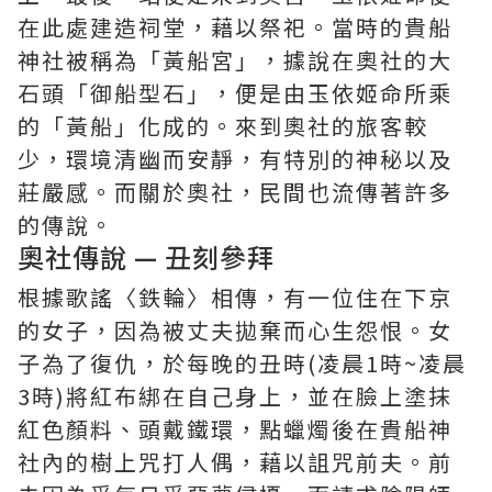
在此處建造祠堂，藉以祭祀。當時的貴船
神社被稱為「黃船宮」，據說在奧社的大
石頭「御船型石」，便是由玉依姬命所乘
的「黃船」化成的。來到奧社的旅客較
少，環境清幽而安靜，有特別的神秘以及
莊嚴感。而關於奧社，民間也流傳著許多
的傳說。
奧社傳說 — 丑刻參拜
根據歌謠〈鉄輪〉相傳，有一位住在下京
的女子，因為被丈夫拋棄而心生怨恨。女
子為了復仇，於每晚的丑時(凌晨1時~凌晨
3時)將紅布綁在自己身上，並在臉上塗抹
紅色顏料、頭戴鐵環，點蠟燭後在貴船神
社內的樹上咒打人偶，藉以詛咒前夫。前