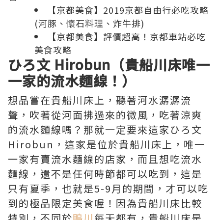
【京都美食】2019京都自由行必吃攻略
(河豚、懷石料理、炸牛排)
【京都美食】評價超高！京都車站必吃
美食攻略
ひろ文 Hirobun（貴船川床唯一
一家的流水麵線！）
想品嘗在貴船川床上，聽著河水潺潺流
聲，吹著從河面拂過來的微風，吃著涼爽
的流水麵線嗎？那就一定要來這家ひろ文
Hirobun，這家是位於貴船川床上，唯一
一家有賣流水麵線的店家，而且想吃流水
麵線，還不是任何時節都可以吃到，這是
只有夏季，也就是5-9月的期間，才可以吃
到的極品限定美食喔！因為貴船川床比較
特別，不同於
鴨川
每天都有，貴船川床是