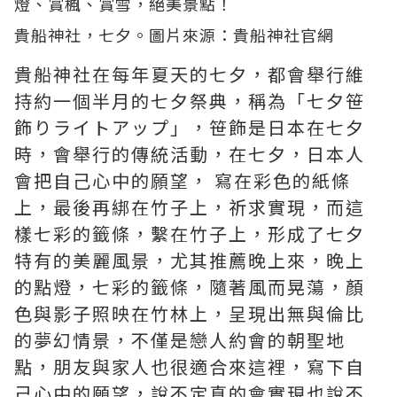
貴船神社，七夕。圖片來源：
貴船神社官網
貴船神社在每年夏天的七夕，都會舉行維
持約一個半月的七夕祭典，稱為「七夕笹
飾りライトアップ」，笹飾是日本在七夕
時，會舉行的傳統活動，在七夕，日本人
會把自己心中的願望， 寫在彩色的紙條
上，最後再綁在竹子上，祈求實現，而這
樣七彩的籤條，繫在竹子上，形成了七夕
特有的美麗風景，尤其推薦晚上來，晚上
的點燈，七彩的籤條，隨著風而晃蕩，顏
色與影子照映在竹林上，呈現出無與倫比
的夢幻情景，不僅是戀人約會的朝聖地
點，朋友與家人也很適合來這裡，寫下自
己心中的願望，說不定真的會實現也說不