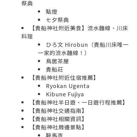
祭典
點燈
七夕祭典
【貴船神社附近美食】流水麵線、川床
料理
ひろ文 Hirobun（貴船川床唯一
一家的流水麵線！）
鳥居茶屋
貴船莊
【貴船神社附近住宿推薦】
Ryokan Ugenta
Kibune Fujiya
【貴船神社半日遊、一日遊行程推薦】
【貴船神社交通指南】
【貴船神社相關資訊】
【貴船神社周邊景點】
鞍馬寺