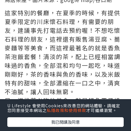
這家特別的餐廳，在夏季的時候，有提供
夏季限定的川床懷石料理，有需要的朋
友，建議事先打電話去預約喔！不想吃懷
石料理的朋友，這裡還有販售湯豆腐、蕎
麥麵等等美食，而這裡最著名的就是香魚
茶泡飯套餐！清淡的茶，配上已經相當調
味過的香魚，全部混和均勻一起吃，味道
剛剛好，茶的香味與魚的香味，以及米飯
特有的甜味，全部濃縮在一口之中，清爽
不油膩，讓人回味無窮。
另一道推薦必吃的美食，就是鰻魚玉子燒
U Lifestyle 會使用Cookies來改善您的網站體驗，請確定
丼飯！巨大蓬鬆的玉子燒，厚實的蓋在鰻
您同意接受本網站之
私隱政策和使用條款
才可繼續瀏覽。
魚身上，蒸蛋軟嫩的口感，與鰻魚特有醬
我已閱讀及同意
汁混合在一起，非常好吃，喜歡鰻魚跟玉