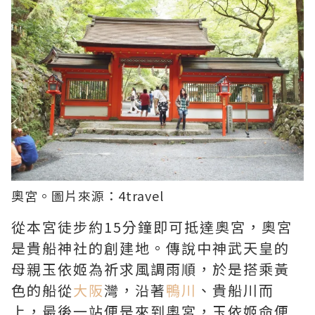
奧宮。圖片來源：
4travel
從本宮徒步約15分鐘即可抵達奧宮，奧宮
是貴船神社的創建地。傳說中神武天皇的
母親玉依姬為祈求風調雨順，於是搭乘黃
色的船從
大阪
灣，沿著
鴨川
、貴船川而
上，最後一站便是來到奧宮，玉依姬命便