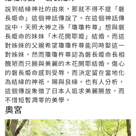
說到結緣神社的由來，那就不得不提「磐
長姫命」這個神話傳說了。在這個神話傳
說中，天照大神之孫「瓊瓊杵尊」想與磐
長姫命的妹妹「木花開耶姫」結婚。而這
對姊妹的父親希望瓊瓊杵尊能同時娶這一
對姊妹，然而瓊瓊杵尊認為磐長姫命長相
醜陋而只願與美麗的木花開耶結婚。傷心
的磐長姫命感到受辱，而決定留在當地化
為結緣的神祇，賜與良緣。也有人分析，
這個傳說象徵了日本人追求美麗勝放，而
不惜短暫凋零的美學。
奧宮