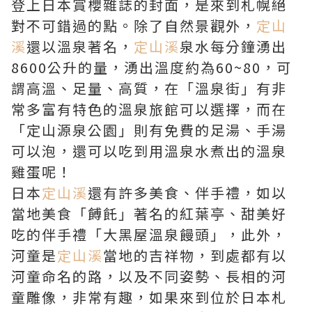
登上日本賞櫻雜誌的封面，是來到札幌絕
對不可錯過的點。除了自然景觀外，
定山
溪
還以溫泉著名，
定山溪
泉水每分鐘湧出
8600公升的量，湧出溫度約為60~80，可
謂高溫、足量、高質，在「溫泉街」有非
常多富有特色的溫泉旅館可以選擇，而在
「定山源泉公園」則有免費的足湯、手湯
可以泡，還可以吃到用溫泉水煮出的溫泉
雞蛋呢！
日本
定山溪
還有許多美食、伴手禮，如以
當地美食「餺飥」著名的紅葉亭、甜美好
吃的伴手禮「大黑屋溫泉饅頭」，此外，
河童是
定山溪
當地的吉祥物，到處都有以
河童命名的路，以及不同姿勢、長相的河
童雕像，非常有趣，如果來到位於日本札