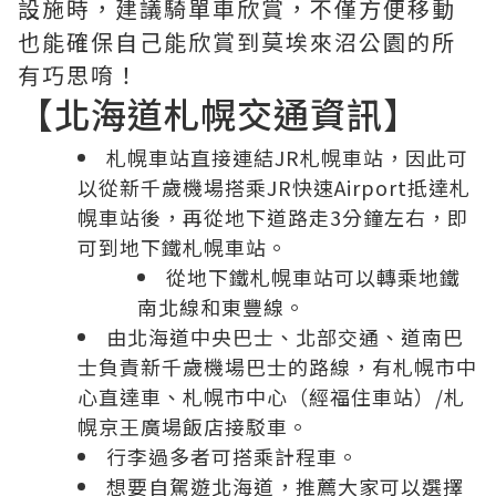
設施時，建議騎單車欣賞，不僅方便移動
也能確保自己能欣賞到莫埃來沼公園的所
有巧思唷！
【北海道札幌交通資訊】
札幌車站直接連結JR札幌車站，因此可
以從新千歲機場搭乘JR快速Airport抵達札
幌車站後，再從地下道路走3分鐘左右，即
可到地下鐵札幌車站。
從地下鐵札幌車站可以轉乘地鐵
南北線和東豐線。
由
北海道
中央巴士、北部交通、道南巴
士負責新千歲機場巴士的路線，有札幌市中
心直達車、札幌市中心（經福住車站）/札
幌京王廣場飯店接駁車。
行李過多者可搭乘計程車。
想要自駕遊
北海道
，推薦大家可以選擇