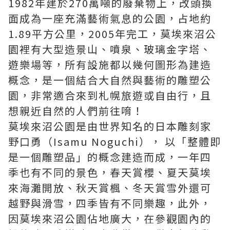
1982年建於270萬噸的廢棄物上，改頭換
面成為一座充滿藝術氣息的公園，占地約
1.89平方公里，2005年完工，莫埃來沼公
園裡有大型造景山、噴泉、玻璃金字塔、
遊樂場等，所有設施都以幾何圖形為建造
概念，是一個結合大自然與藝術的雕塑公
園，非常適合來到札幌旅遊或自由行，且
想親近自然的人們前往唷！
莫埃來沼公園是由世界知名的日本雕刻家
野口勇（Isamu Noguchi）， 以「整體即
是一個雕塑品」的概念建造而成，一年四
季也有不同的景色，春天賞櫻、夏天莫埃
來海灘開放、秋天賞楓、冬天賞雪外還可
越野與滑雪，四季皆有不同樂趣，此外，
因莫埃來沼公園佔地廣大，在參觀園內的