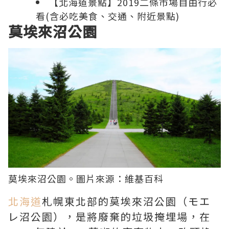
【北海道景點】2019二條市場自由行必
看(含必吃美食、交通、附近景點)
莫埃來沼公園
莫埃來沼公園。圖片來源：
維基百科
北海道
札幌東北部的莫埃來沼公園（モエ
レ沼公園），是將廢棄的垃圾掩埋場，在