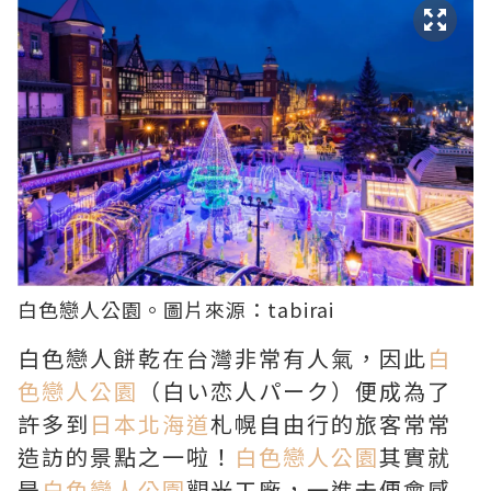
白色戀人公園
。圖片來源：
tabirai
白色戀人餅乾在台灣非常有人氣，因此
白
色戀人公園
（白い恋人パーク）便成為了
許多到
日本北海道
札幌自由行的旅客常常
造訪的景點之一啦！
白色戀人公園
其實就
是
白色戀人公園
觀光工廠，一進去便會感