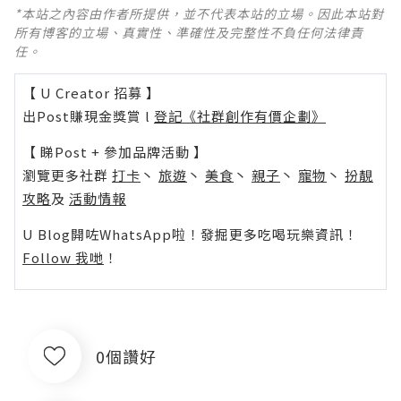
*本站之內容由作者所提供，並不代表本站的立場。因此本站對
所有博客的立場、真實性、準確性及完整性不負任何法律責
任。
【 U Creator 招募 】
出Post賺現金獎賞 l
登記《社群創作有價企劃》
【 睇Post + 參加品牌活動 】
瀏覽更多社群
打卡
丶
旅遊
丶
美食
丶
親子
丶
寵物
丶
扮靚
攻略
及
活動情報
U Blog開咗WhatsApp啦！發掘更多吃喝玩樂資訊！
Follow 我哋
！
0個讚好