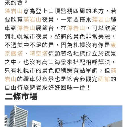
來約會。
藻岩山
意為登上山頂監視四周的地方，若
要欣賞
藻岩山
夜景，一定要搭乘
藻岩山
纜
車到
藻岩山
展望台，在
藻岩山
，可以欣賞
到札幌城市夜景，整體的景色非常美麗，
不過美中不足的是，因為札幌沒有像是
東
京鐵塔
、
晴空塔
這類著名地標佇立於夜景
之中，也沒有高山海景來搭配相呼輝映，
只有札幌市的景色便稍嫌有點單調，但
藻
岩山
的纜車與夜景也是適合參觀完
函館
的
自由行旅遊者來好好回味一番！
二條市場