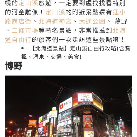
幌的
定山溪
旅遊，一定要到處找找看特別
的河童雕像！
定山溪
的附近景點還有
狸小
路商店街
、
北海道神宮
、
大通公園
、 薄野
、
二條市場
等著名景點，非常推薦到
北海
道自由行
的旅客們一次走訪這些景點唷！
【北海道景點】定山溪自由行攻略(含賞
楓、溫泉、交通、美食)
博野