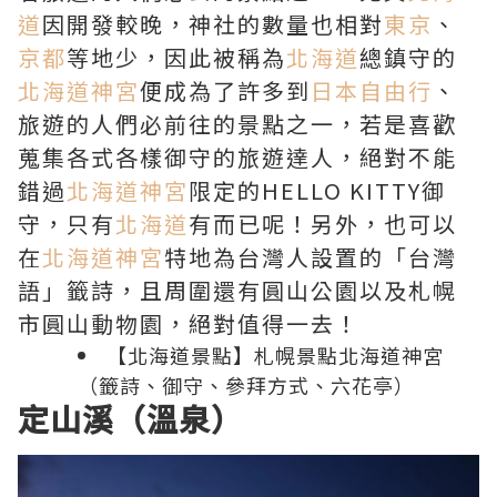
道
因開發較晚，神社的數量也相對
東京
、
京都
等地少，因此被稱為
北海道
總鎮守的
北海道神宮
便成為了許多到
日本自由行
、
旅遊的人們必前往的景點之一，若是喜歡
蒐集各式各樣御守的旅遊達人，絕對不能
錯過
北海道神宮
限定的HELLO KITTY御
守，只有
北海道
有而已呢！另外，也可以
在
北海道神宮
特地為台灣人設置的「台灣
語」籤詩，且周圍還有圓山公園以及札幌
市圓山動物園，絕對值得一去！
【北海道景點】札幌景點北海道神宮
（籤詩、御守、參拜方式、六花亭）
定山溪（溫泉）