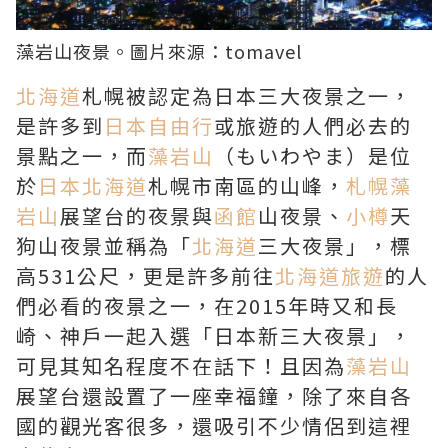
藻岩山
夜景。圖片來源：
tomavel
北海道
札幌被認定為日本三大夜景之一，
是許多到
日本自由行
或旅遊的人們必去的
景點之一，而
藻岩山
（もいわやま）是位
於
日本北海道
札幌市南區的山峰，
札幌藻
岩山
展望台的夜景與
函館
山夜景、
小樽
天
狗山夜景並稱為「
北海道
三大夜景」，標
高531公尺，更是許多前往
北海道旅遊
的人
們必看的夜景之一，在2015年時又和長
崎、神戶一起入選「日本新三大夜景」，
可見其知名程度不在話下！且因為
藻岩山
展望台還設置了一座幸福鐘，除了來自各
國的觀光客很多，還吸引不少情侶到這裡