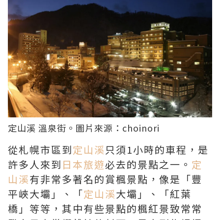
定山溪
溫泉街。圖片來源：
choinori
從札幌市區到
定山溪
只須1小時的車程，是
許多人來到
日本旅遊
必去的景點之一。
定
山溪
有非常多著名的賞楓景點，像是「豐
平峽大壩」、「
定山溪
大壩」、「紅葉
橋」等等，其中有些景點的楓紅景致常常