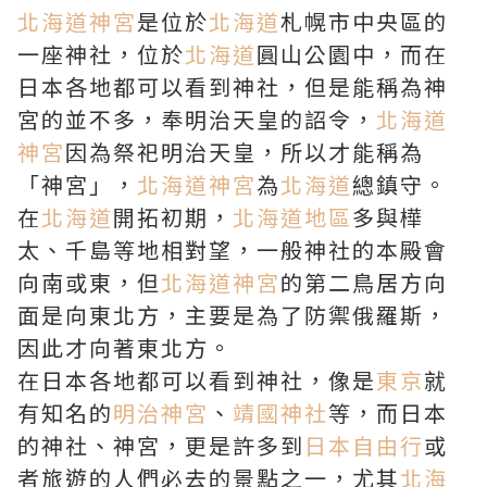
北海道神宮
是位於
北海道
札幌市中央區的
一座神社，位於
北海道
圓山公園中，而在
日本各地都可以看到神社，但是能稱為神
宮的並不多，奉明治天皇的詔令，
北海道
神宮
因為祭祀明治天皇，所以才能稱為
「神宮」，
北海道神宮
為
北海道
總鎮守。
在
北海道
開拓初期，
北海道地區
多與樺
太、千島等地相對望，一般神社的本殿會
向南或東，但
北海道神宮
的第二鳥居方向
面是向東北方，主要是為了防禦俄羅斯，
因此才向著東北方。
在日本各地都可以看到神社，像是
東京
就
有知名的
明治神宮
、
靖國神社
等，而日本
的神社、神宮，更是許多到
日本自由行
或
者旅遊的人們必去的景點之一，尤其
北海