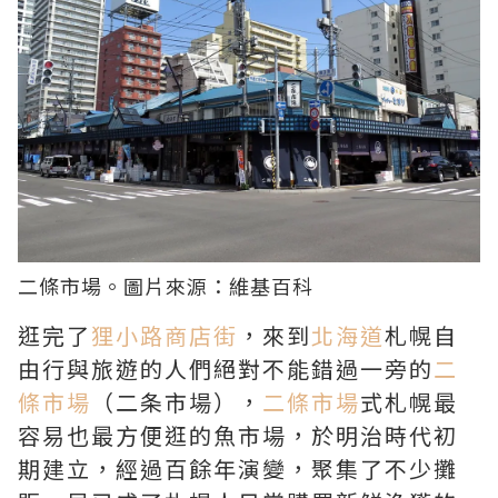
二條市場
。圖片來源：
維基百科
逛完了
狸小路商店街
，來到
北海道
札幌自
由行與旅遊的人們絕對不能錯過一旁的
二
條市場
（二条市場），
二條市場
式札幌最
容易也最方便逛的魚市場，於明治時代初
期建立，經過百餘年演變，聚集了不少攤