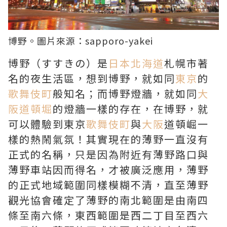
博野。圖片來源：
sapporo-yakei
博野（すすきの）是
日本北海道
札幌市著
名的夜生活區，想到博野，就如同
東京
的
歌舞伎町
般知名；而博野燈牆，就如同
大
阪道頓堀
的燈牆一樣的存在，在博野，就
可以體驗到東京
歌舞伎町
與
大阪
道頓崛一
樣的熱鬧氣氛！其實現在的薄野一直沒有
正式的名稱，只是因為附近有薄野路口與
薄野車站因而得名，才被廣泛應用，薄野
的正式地域範圍同樣模糊不清，直至薄野
觀光協會確定了薄野的南北範圍是由南四
條至南六條，東西範圍是西二丁目至西六