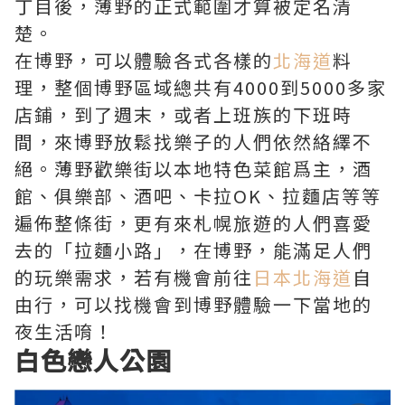
丁目後，薄野的正式範圍才算被定名清
楚。
在博野，可以體驗各式各樣的
北海道
料
理，整個博野區域總共有4000到5000多家
店鋪，到了週末，或者上班族的下班時
間，來博野放鬆找樂子的人們依然絡繹不
絕。薄野歡樂街以本地特色菜館爲主，酒
館、俱樂部、酒吧、卡拉OK、拉麵店等等
遍佈整條街，更有來札幌旅遊的人們喜愛
去的「拉麵小路」，在博野，能滿足人們
的玩樂需求，若有機會前往
日本北海道
自
由行，可以找機會到博野體驗一下當地的
夜生活唷！
白色戀人公園