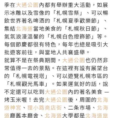
季在
大通公園
內都有舉辦重大活動，如展
示冰雕以及雪像的「札幌雪祭」、可以暢
飲世界著名啤酒的「札幌夏季歡樂節」、
集結
北海道
當地美食的「札幌秋日節」、
氣氛浪漫溫馨的「札幌白色燈飾節」等。
每個節慶都很有特色，每年也總是吸引大
批遊客前往，與當地人共襄盛舉。
就算不是在祭典期間，
大通公園
也仍然非
常值得一去的景點。在這裡有設有展望台
的「札幌電視塔」、可以遊覽札幌市區的
「札幌觀光馬車」。如果運氣好的話，說
不定還可以吃到
大通公園
內的著名美食 —
烤玉米喔！去完
大通公園
後，周圍的
北海
道神宮
、
狸小路商店街
、二条市場、
北海
道
廳舊本廳舍、
北海道
大學都是
北海道旅