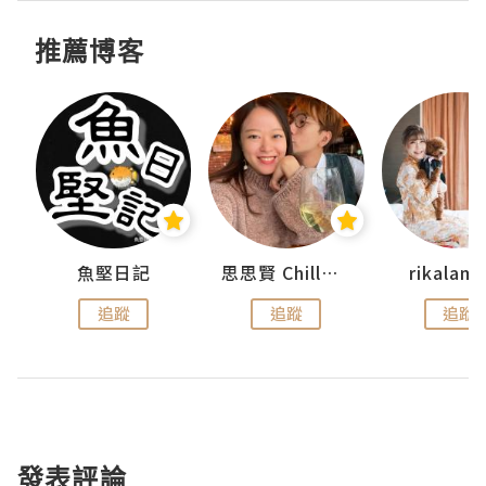
推薦博客
urnal
魚堅日記
思思賢 ChillMyBabe
rikala
追蹤
追蹤
追蹤
發表評論