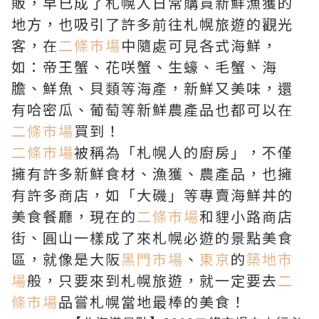
販，早已成了札幌人日常購買新鮮漁獲的
地方，也吸引了許多前往札幌旅遊的觀光
客，在
二條市場
中隨處可見各式海鮮，
如：帝王蟹、花咲蟹、生蠔、毛蟹、海
膽、鮮魚、貝類等海產，新鮮又美味，還
有哈密瓜、葡萄等新鮮農產品也都可以在
二條市場
買到！
二條市場
被稱為「札幌人的廚房」，不僅
擁有許多新鮮食材、漁獲、農產品，也擁
有許多商店，如「大磯」等專賣海鮮丼的
美食餐廳，現在的
二條市場
和貍小路商店
街、圓山一樣成了來札幌必遊的景點美食
區，就像是大阪
黑門市場
、
東京
的
築地市
場
般，只要來到札幌旅遊，就一定要去
二
條市場
品嘗札幌當地最棒的美食！