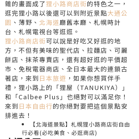
雜的畫面成了
狸小路商店街
的特色之一，
逛完狸小路以後還可以到附近景點
大通公
園
、薄野、
北海道
廳舊本廳、札幌時計
台、札幌電視台等逛逛。
狸小路商店街
可以說是好吃又好逛的地
方，不但有美味的聖代店、拉麵店、可麗
餅店、抹茶專賣店，還有超好逛的平價超
市、免稅電器商店、全日本最大的連鎖古
著店，來到
日本旅遊
，如果你想買伴手
禮，狸小路上的「狸屋（TANUKIYA）」
和「Calbee Plus」也絕對可以滿足你！
來到
日本自由行
的你絕對要把這個景點安
排進去！
【北海道景點】札幌狸小路商店街自由
行必看(必吃美食、必逛商店)