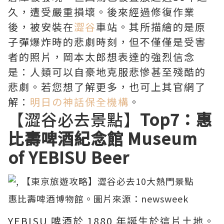
久，遭受嚴重損壞。後來經過修復作業
後，被安裝在
澀谷
車站。其所描繪的是原
子彈爆炸時的悲劇時刻，但不僅僅是受害
者的照片，岡本太郎想表達的強烈信念
是：人類可以自豪地克服悲慘甚至殘酷的
悲劇。若您想了解更多，也可上其官網了
解：
明日の神話保全機構
。
【澀谷必去景點】
Top7：惠
比壽啤酒紀念館 Museum
of YEBISU Beer
惠比壽啤酒博物館。圖片來源：
newsweek
YEBISU 啤酒於 1880 年誕生於這片土地。