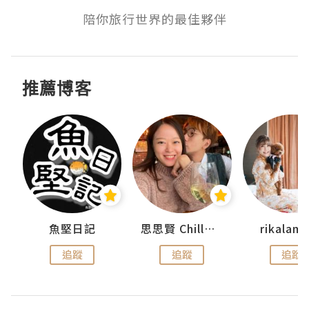
陪你旅行世界的最佳夥伴
推薦博客
urnal
魚堅日記
思思賢 ChillMyBabe
rikala
追蹤
追蹤
追蹤