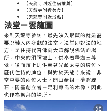
【天龍寺附近住宿推薦】
【天龍寺附近美食】
【天龍寺附近景點】
法堂－雲龍圖
來到天龍寺參訪，最先映入眼簾的就是需
要脫鞋入內參觀的法堂，法堂即說法的地
方，是住持代替佛向大眾解說佛法的場
所，中央的須彌壇上，供奉著釋迦三尊
像，後面壇上則供奉著光嚴太皇的牌位、
歷代住持的牌位，與對於天龍寺來說，非
常重要的兩位人士，開山始祖－夢窗疏
石、開基創立者－足利尊氏的木像，因此
也作為祭拜的場所。