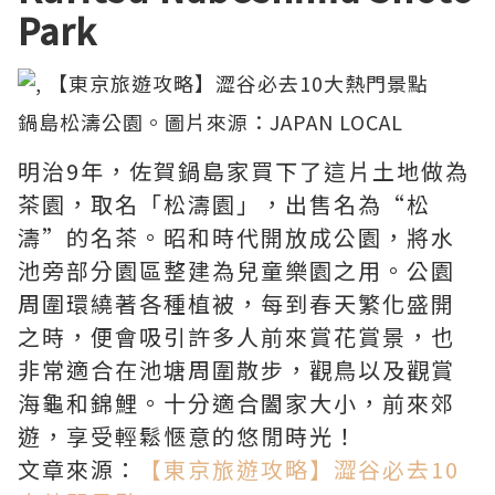
Park
鍋島松濤公園。圖片來源：
JAPAN LOCAL
明治9年，佐賀鍋島家買下了這片土地做為
茶園，取名「松濤園」，出售名為“松
濤”的名茶。昭和時代開放成公園，將水
池旁部分園區整建為兒童樂園之用。公園
周圍環繞著各種植被，每到春天繁化盛開
之時，便會吸引許多人前來賞花賞景，也
非常適合在池塘周圍散步，觀鳥以及觀賞
海龜和錦鯉。十分適合闔家大小，前來郊
遊，享受輕鬆愜意的悠閒時光！
文章來源：
【東京旅遊攻略】澀谷必去10