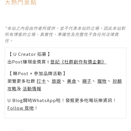
大熱門景點
*本站之內容由作者所提供，並不代表本站的立場。因此本站對
所有博客的立場、真實性、準確性及完整性不負任何法律責
任。
【 U Creator 招募 】
出Post賺現金獎賞 l
登記《社群創作有價企劃》
【 睇Post + 參加品牌活動 】
瀏覽更多社群
打卡
丶
旅遊
丶
美食
丶
親子
丶
寵物
丶
扮靚
攻略
及
活動情報
U Blog開咗WhatsApp啦！發掘更多吃喝玩樂資訊！
Follow 我哋
！