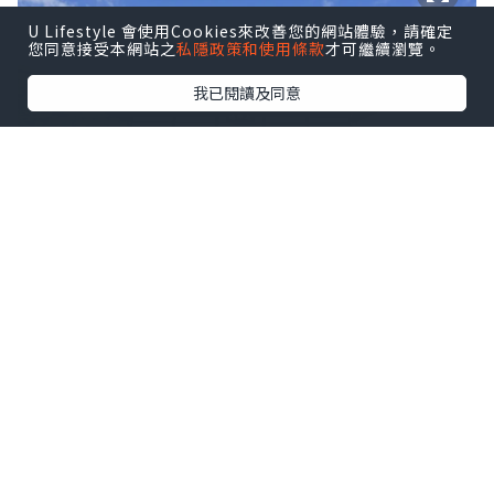
U Lifestyle 會使用Cookies來改善您的網站體驗，請確定
您同意接受本網站之
私隱政策和使用條款
才可繼續瀏覽。
我已閱讀及同意
法堂。圖片來源：
藤村浩司
曹源池庭園
來到天龍寺，第二個絕對不能錯過的景
點，就是曹源池的庭園！曹源池庭園是天
龍寺非常具有代表性的景點，在日本庭園
之中的名氣也非常響亮，雖然天龍寺有遭