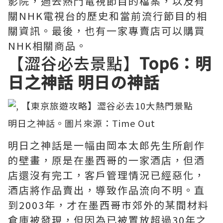
影院，過去熱門電視節目的檔案，以及有
關NHK電視台的歷史和當前流行節目的相
關資訊。最後，也有一家專賣店可以購買
NHK相關商品。
【澀谷必去景點】
Top6：明
日之神話 明日の神話
明日之神話。圖片來源：
Time Out
明日之神話是一幅由岡本太郎先生所創作
的壁畫，原是在墨西哥的一家酒店，但酒
店還沒有完工，客戶管理情況已經惡化，
酒店將作品賣出，導致作品流向不明。直
到2003年，才在墨西哥市郊外的某間材料
倉庫被發現，但因為已被置放超過30年之