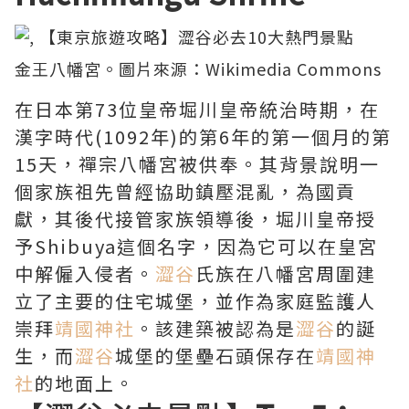
金王八幡宮。圖片來源：
Wikimedia Commons
在日本第73位皇帝堀川皇帝統治時期，在
漢字時代(1092年)的第6年的第一個月的第
15天，禪宗八幡宮被供奉。其背景說明一
個家族祖先曾經協助鎮壓混亂，為國貢
獻，其後代接管家族領導後，堀川皇帝授
予Shibuya這個名字，因為它可以在皇宮
中解僱入侵者。
澀谷
氏族在八幡宮周圍建
立了主要的住宅城堡，並作為家庭監護人
崇拜
靖國神社
。該建築被認為是
澀谷
的誕
生，而
澀谷
城堡的堡壘石頭保存在
靖國神
社
的地面上。