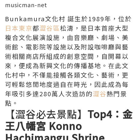
musicman-net
Bunkamura文化村 誕生於1989年，位於
日本東京
都
澀谷區
松濤，是日本首座大型
複合文化展演設施，由音樂廳、劇場、美
術館、電影院等設施以及附設咖啡廳與藝
術相關商店所組成的創意空間，自開幕以
來，便成為新興文化的傳播基地。在此文
化村中，不僅能接觸各類文化、藝術，更
可輕鬆悠閒地度過自在時光，因此成為每
年吸引多達280萬人次造訪的
澀谷
熱門景
點。
【澀谷必去景點】
Top4：金
王八幡宮 Konno
Hachimangu Shrine