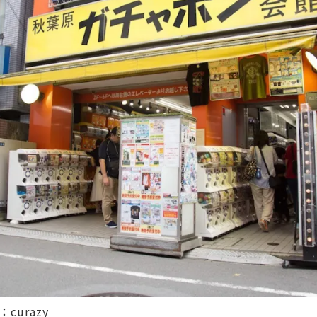
：
curazy