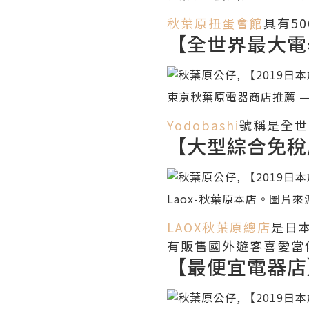
秋葉原扭蛋會館
具有5
【全世界最大電器
東京
秋葉原電器商店推薦 — Y
Yodobashi
號稱是全世
【大型綜合免稅
Laox-秋葉原本店。圖片來
LAOX秋葉原總店
是日
有販售國外遊客喜愛當
【最便宜電器店