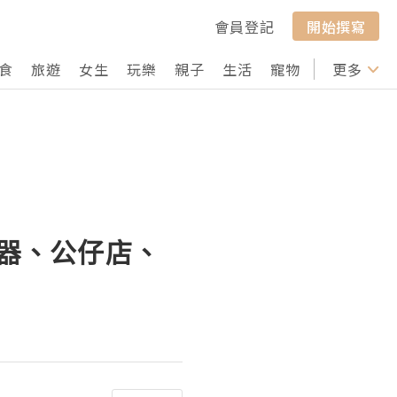
會員登記
開始撰寫
食
旅遊
女生
玩樂
親子
生活
寵物
行山
更多
打卡
電器、公仔店、