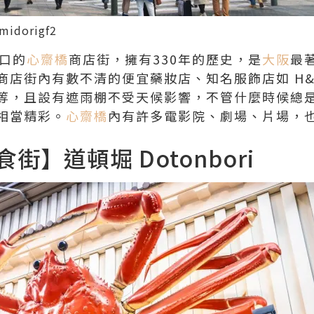
midorigf2
出口的
心齋橋
商店街，擁有330年的歷史，是
大阪
最
商店街內有數不清的便宜藥妝店、知名服飾店如 H&M , U
等，且設有遮雨棚不受天候影響，不管什麼時候總
相當精彩。
心齋橋
內有許多電影院、劇場、片場，也
街】道頓堀 Dotonbori