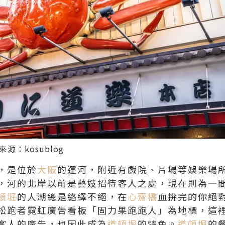
來源：
kosublog
，是位於
大阪
的運河，附近有戲院、片場等娛樂場
，河的北岸以前是藝妓招待客人之處，現在則為一
頓堀
的人潮總是絡繹不絕，在
心齋橋
血拚完的你絕
松跑者霓虹廣告看板「固力果跑跑人」為地標，這
客人的廣告，也因此成為
道頓堀
的特色。
道頓堀
的