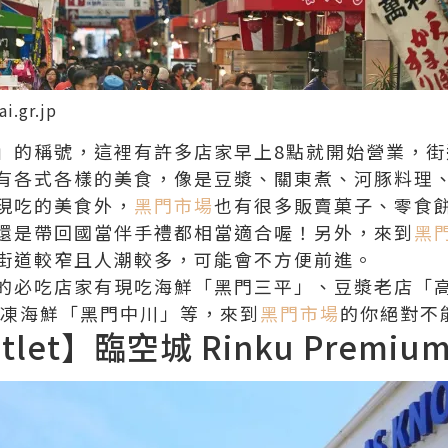
ai.gr.jp
」的稱號，這裡有許多店家早上8點就開始營業，
有各式各樣的美食，像是豆漿、關東煮、河豚料理
現吃的美食外，
黑門市場
也有很多販賣菓子、零食
還是帶回國當伴手禮都相當適合喔！另外，來到
黑
街道較窄且人潮較多，可能會不方便前進。
的必吃店家有現吃海鮮「黑門三平」、豆漿老店「
冷凍海鮮「黑門中川」等，來到
黑門市場
的你絕對不
et】臨空城 Rinku Premium 