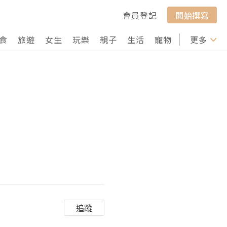
會員登記
開始撰寫
食
旅遊
女生
玩樂
親子
生活
寵物
行山
更多
打卡
追蹤