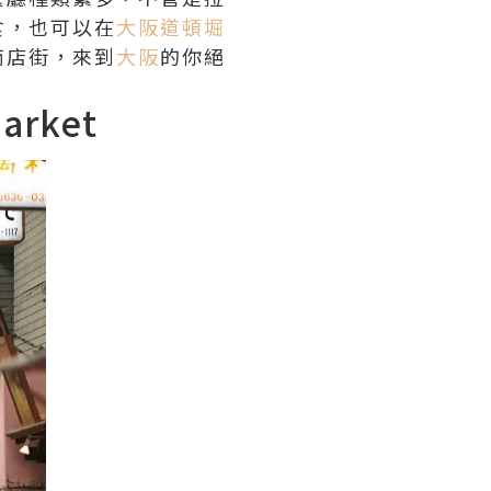
食，也可以在
大阪道頓堀
商店街，來到
大阪
的你絕
rket