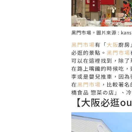
黑門市場
。圖片來源 :
kans
黑門市場
有「
大阪
廚房
必逛的景點。
黑門市場
可以在這裡找到，除了
在路上嘴饞的時候吃，
李或是嬰兒推車，因為
在
黑門市場
，比較著名
橋食品 惣菜の店」、
【大阪必逛outl