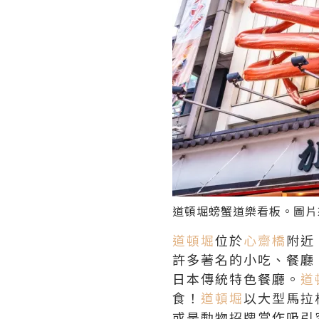
道頓堀
螃蟹道樂看板。圖片
道頓堀
位於
心齋橋
附近
許多著名的小吃、餐廳
日本傳統特色餐廳。
道
食！
道頓堀
以大型馬拉
或是動物招牌當作吸引