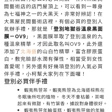
間藝術店的店門屋頂上，可以看到一尊身
為七福神之一的大黑天，非常好辨認！在
大黑屋民間藝術店裡，有個必買的登別人
氣辦手禮，那就是「
登別地獄谷溫泉黑面
膜－OV9
」，黑面膜萃取了登別溫泉的九
種溫泉精華，才因此取名叫OV9，此外還
添加了
北海道
的山白竹精華，富含膠原蛋
白，敷完臉部水潤有彈性，相當受到女性
喜愛呢！另外還有好幾項登別的人氣必買
伴手禮，小柯幫大家列在下面囉！
登別必買伴手禮
蝦夷熊笹茶，蝦夷熊笹為
北海道
棕熊在
冬眠後所吃的植物， 冬天不會枯萎，茶喝
起來有微甜，有竹葉香，據說對身體很好。
蝦夷熊笹年輪蛋糕，蝦夷熊笹做的年輪