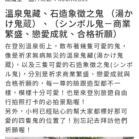
溫泉鬼藏、石造象徵之鬼 （湯か
け鬼蔵）、（シンボル鬼－商業
繁盛、戀愛成就、合格祈願）
在登別溫泉街上，散布著幾隻可愛的鬼，
像是祈求無病無災的溫泉鬼藏(湯かけ鬼
蔵)，以及三隻可愛的石造象徵之鬼(シンボ
ル鬼)，分別是祈求商業繁盛、戀愛成就與
合格祈願的，每一尊的臉跟造型都不一
樣，模樣十分可愛！也是來登別旅遊自由
行拍照打卡的必拍景點喔！
另外，小柯已經貼心的幫大家都標好那可
愛的四隻鬼的位置了！別忘記去拜訪他們
祈願喔！