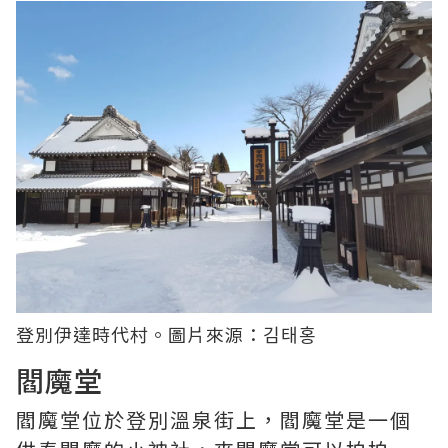
登別伊達時代村。圖片來源：
김태홍
閻魔堂
閻魔堂位於登別溫泉街上，閻魔堂是一個