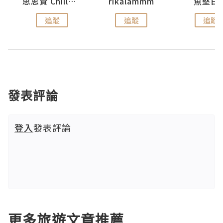
urnal
思思賢 ChillMyBabe
rikalammm
魚堅日
追蹤
追蹤
追蹤
發表評論
登入
發表評論
更多旅遊文章推薦