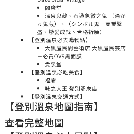
閻魔堂
溫泉鬼藏、石造象徵之鬼 （湯か
け鬼蔵）、（シンボル鬼－商業繁
盛、戀愛成就、合格祈願）
【登別溫泉必去購物點】
大黑屋民間藝術店 大黒屋民芸店
－必買OV9黑面膜
貴泉堂
【登別溫泉必吃美食】
福庵
味之大王 登別溫泉店
【登別溫泉交通方式】
【登別溫泉地圖指南】
查看完整地圖