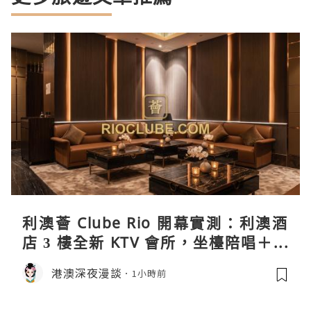
利澳薈 Clube Rio 開幕實測：利澳酒
店 3 樓全新 KTV 會所，坐檯陪唱＋水
療套票一次過睇
港澳深夜漫談
1小時前