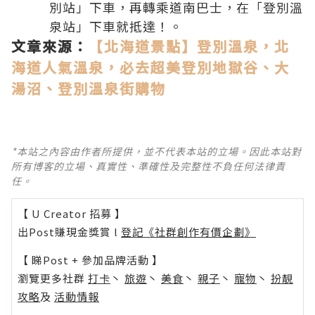
別站」下車，再轉乘道南巴士，在「登別溫
泉站」下車就抵達！。
文章來源：
【北海道景點】登別溫泉，北
海道人氣溫泉，必去超美登別地獄谷、大
湯沼、登別溫泉街購物
*本站之內容由作者所提供，並不代表本站的立場。因此本站對
所有博客的立場、真實性、準確性及完整性不負任何法律責
任。
【 U Creator 招募 】
出Post賺現金獎賞 l
登記《社群創作有價企劃》
【 睇Post + 參加品牌活動 】
瀏覽更多社群
打卡
丶
旅遊
丶
美食
丶
親子
丶
寵物
丶
扮靚
攻略
及
活動情報