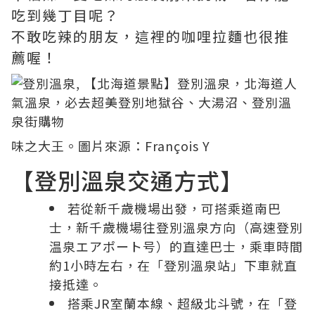
吃到幾丁目呢？
不敢吃辣的朋友，這裡的咖哩拉麵也很推
薦喔！
味之大王。圖片來源：
François Y
【登別溫泉交通方式】
若從新千歲機場出發，可搭乘道南巴
士，新千歲機場往登別溫泉方向（高速登別
温泉エアポート号）的直達巴士，乘車時間
約1小時左右，在「登別溫泉站」下車就直
接抵達。
搭乘JR室蘭本線、超級北斗號，在「登