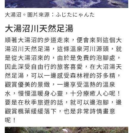
大湯沼。圖片來源：
ふじたにゃんた
大湯沼川天然足湯
順著大湯沼的步道走來，便會來到這個大
湯沼川天然足湯，這條溫泉河川源頭，就
是從大湯沼來的，由於是免費的泡腳處，
因此深受自由行的旅客喜愛，在大沼湯天
然足湯，可以一邊感受森林裡的芬多精，
觀賞優美的景緻，一邊享受溫熱的溫泉
水，慢慢溫暖身心靈，十分療癒人心呢！
要是在秋季旅遊的話，就可以邊泡腳，邊
觀賞楓葉緩緩落下，也是非常詩情畫意
呢！