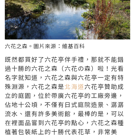
六花之森。圖片來源：
維基百科
既然都買好了六花亭伴手禮，那就不能錯
過十勝的六花之森（六花の森）啦！光看
名字就知道，六花之森與六花亭一定有特
殊淵源，六花之森是
北海道
六花亭贊助成
立的庭園，位於帶廣六花亭的工廠旁邊，
佔地十公頃，不僅有日式庭院造景、潺潺
流水、還有許多美術館，最棒的是，可以
在裡面品嘗到六花亭的點心，六花之森種
植著包裝紙上的十勝代表花草，非常美