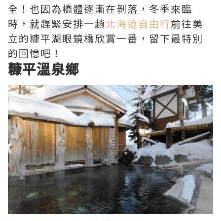
全！也因為橋體逐漸在剝落，冬季來臨
時，就趕緊安排一趟
北海道自由行
前往美
立的糠平湖眼鏡橋欣賞一番，留下最特別
的回憶吧！
糠平溫泉鄉