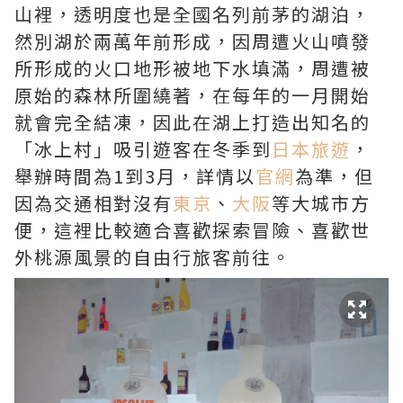
山裡，透明度也是全國名列前茅的湖泊，
然別湖於兩萬年前形成，因周遭火山噴發
所形成的火口地形被地下水填滿，周遭被
原始的森林所圍繞著，在每年的一月開始
就會完全結凍，因此在湖上打造出知名的
「冰上村」吸引遊客在冬季到
日本旅遊
，
舉辦時間為1到3月，詳情以
官網
為準，但
因為交通相對沒有
東京
、
大阪
等大城市方
便，這裡比較適合喜歡探索冒險、喜歡世
外桃源風景的自由行旅客前往。