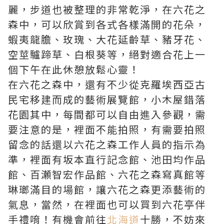
麗，步道也被整理的非常乾淨，在六花之
森中，可以欣賞到各式各樣滿開的花朵，
蝦夷龍膽、玫瑰、大花延齡草、豬牙花、
空莖驢蹄草、白根葵等，絕對適合花上一
個下午在此休憩放鬆心靈！
在六花之森中，還有不少從克羅埃西亞古
民宅移建而成的藝術展覽館，小木屋錯落
花園其中，每間都可以自由進入參觀，需
要注意的是，裡面不能拍照，有需要拍照
留念的話還以六花之森工作人員的指示為
準，裡面有坂本直行記念館、池田均作品
館、百瀬智宏作品館、六花之森寫真館等
琳瑯滿目的場館，讓六花之森更添藝術的
氣息，當然，在裡面也可以買到六花亭伴
手禮唷！有機會前往
北海道
十勝，不妨來