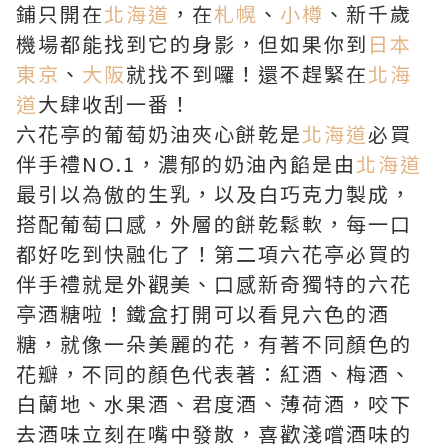
鋪只開在
北海道
，在
札幌
、
小樽
、新千歲
機場都能找到它的身影，但如果你到
日本
東京
、
大阪
就找不到囉！還不趕緊在
北海
道
大肆收刮一番！
六花亭的葡萄奶油夾心餅乾是
北海道
必買
伴手禮NO.1，濃郁的奶油內餡是由
北海道
最引以為傲的生乳，以及白巧克力製成，
搭配葡萄口感，外層的餅乾鬆軟，每一口
都好吃到快融化了！第二項六花亭必買的
伴手禮就是外觀美、口感新奇獨特的六花
亭酒糖啦！鐵盒打開可以看見六色的酒
糖，就像一朵美麗的花，有著不同顏色的
花瓣，不同的顏色代表著：紅酒、梅酒、
白蘭地、水果酒、君度酒、薄荷酒，咬下
去酒味立刻在嘴中發散，喜歡淺嚐酒味的