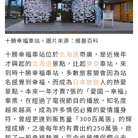
十勝幸福車站。圖片來源：
維基百科
十勝幸福車站位於
北海道
帶廣，是近幾年
才興起的
北海道
景點，比起
東京
車站，來
到時十勝幸福車站，多數旅客變會因為站
名感覺到幸福，而成為
日本旅遊
人的熱愛
景點。本來一年才賣7張的「愛國－幸福」
車票，在經過了電視節目的播放，知名度
越來越高，成為許多情侶必備的愛情護身
符，曾經更達到販售量「300百萬張」的輝
煌成績，之後每年約有賣出約250萬張，掀
起了一股幸福熱潮，至今也是情侶們必去