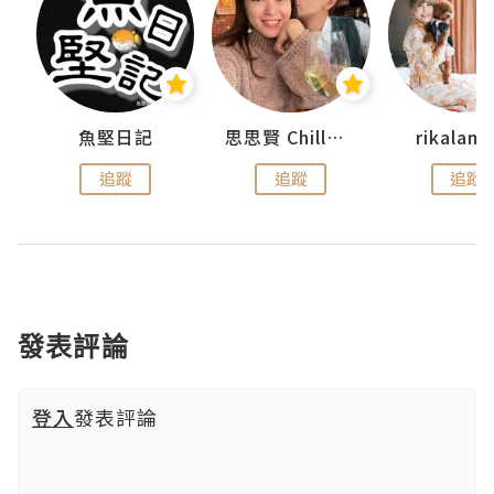
urnal
魚堅日記
思思賢 ChillMyBabe
rikala
追蹤
追蹤
追蹤
發表評論
登入
發表評論