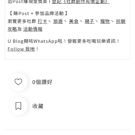
出Post賺現金獎賞 l
登記《社群創作有價企劃》
【 睇Post + 參加品牌活動 】
瀏覽更多社群
打卡
丶
旅遊
丶
美食
丶
親子
丶
寵物
丶
扮靚
攻略
及
活動情報
U Blog開咗WhatsApp啦！發掘更多吃喝玩樂資訊！
Follow 我哋
！
0個讚好
收藏