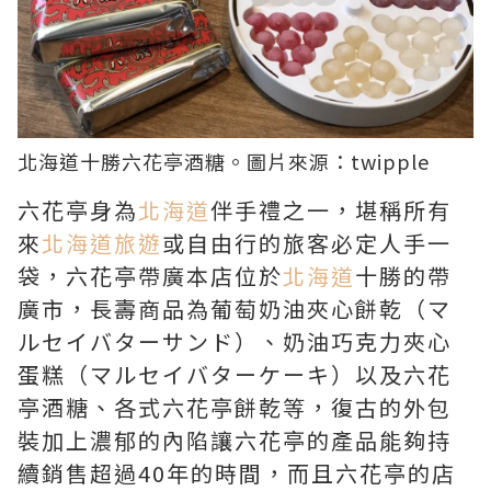
北海道
十勝六花亭酒糖。圖片來源：
twipple
六花亭身為
北海道
伴手禮之一，堪稱所有
來
北海道旅遊
或自由行的旅客必定人手一
袋，六花亭帶廣本店位於
北海道
十勝的帶
廣市，長壽商品為葡萄奶油夾心餅乾（マ
ルセイバターサンド）、奶油巧克力夾心
蛋糕（マルセイバターケーキ）以及六花
亭酒糖、各式六花亭餅乾等，復古的外包
裝加上濃郁的內陷讓六花亭的產品能夠持
續銷售超過40年的時間，而且六花亭的店