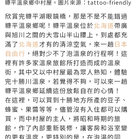
糠平溫泉鄉中村屋。圖片來源：
tattoo-friendly
欣賞完糠平湖眼鏡橋，那是不是不能錯過
糠平溫泉鄉呢！糠平溫泉位於
北海道
帶廣
與旭川之間的大雪山半山腰上，到處都充
滿了
北海道
才有的清涼空氣，來一趟
日本
自由行
，絕對少不了泡溫泉的行程啊！這
裡有許多家溫泉旅館所打造而成的溫泉
街，其中又以中村屋最為眾人熟知，體驗
完十勝川溫泉，若覺得不夠，可以來一趟
糠平溫泉鄉延續這份放鬆自在的心情！
在這裡，可以買到十勝地方所產的豆子、
蜂蜜、果醬等等，儘管沒有入住都可以購
買，而中村屋的主人，將昭和時期的旅
館，作了內部重新裝修，讓客房和浴室變
的更有溫度，更特別的是，在泡湯的同