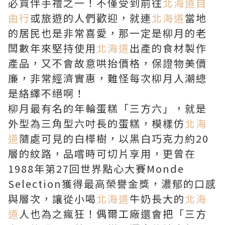
必買伴手禮之一！不僅受到前往
北海道自
由行
或旅遊的人們歡迎，就連
北海道
當地
的居民也是非常喜愛，那一定是柳月的老
闆數年來堅持使用
北海道
出產的食材製作
產品，又不會故意哄抬價格，保證物美價
廉，非常經濟實惠，難怪每次柳月人潮總
是絡繹不絕啊！
柳月最有名的年輪蛋糕「三方六」，就是
外型為三角型六吋長的蛋糕，模樣仿
北海
道
隨處可見的白樺樹，以黑白巧克力約20
層的紋路，品嚐時可切片享用，更曾在
1988年第27回世界點心大賽Monde
Selection獲得最高榮譽金獎，濃郁的口感
與層次，讓從小喝
北海道
牛奶長大的
北海
道
人也為之瘋狂！偶爾工廠還會把「三方