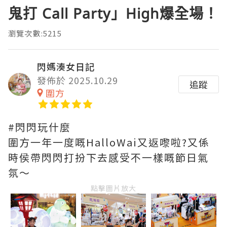
鬼打 Call Party」High爆全場！
瀏覽次數:5215
閃媽湊女日記
發佈於 2025.10.29
追蹤
圍方
#閃閃玩什麼
圍方一年一度嘅HalloWai又返嚟啦?又係
時侯帶閃閃打扮下去感受不一樣嘅節日氣
氛～
點擊圖片放大