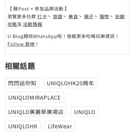
【 睇Post + 參加品牌活動 】
瀏覽更多社群
打卡
丶
旅遊
丶
美食
丶
親子
丶
寵物
丶
扮靚
攻略
及
活動情報
U Blog開咗WhatsApp啦！發掘更多吃喝玩樂資訊！
Follow 我哋
！
相關話題
閃閃話你知
UNIQLOHK20周年
UNIQLOMIRAPLACE
UNIQLO美麗華廣場店
UNIQLO
UNIQLOHK
LifeWear