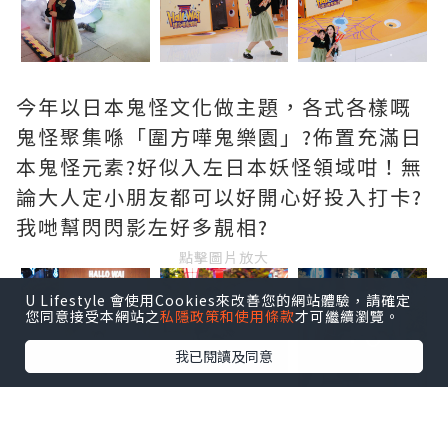
今年以日本鬼怪文化做主題，各式各樣嘅
鬼怪聚集喺「圍方嘩鬼樂園」?佈置充滿日
本鬼怪元素?好似入左日本妖怪領域咁！無
論大人定小朋友都可以好開心好投入打卡?
我哋幫閃閃影左好多靚相?
點擊圖片放大
U Lifestyle 會使用Cookies來改善您的網站體驗，請確定
您同意接受本網站之
私隱政策和使用條款
才可繼續瀏覽。
+6
我已閱讀及同意
?L2戶外園藝花園
日期：10月22日至11月2日