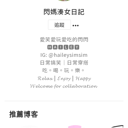
閃媽湊女日記
追蹤
愛笑愛玩愛吃的閃閃

🅷🅰🅸🅻🅴🆈 

IG: @haileysimsim

日常搞笑｜日常穿搭

吃。喝。玩。樂。

𝓡𝓮𝓵𝓪𝔁 | 𝓔𝓷𝓳𝓸𝔂 | 𝓗𝓪𝓹𝓹𝔂

𝓦𝓮𝓵𝓬𝓸𝓶𝓮 𝓯𝓸𝓻 𝓬𝓸𝓵𝓵𝓪𝓫𝓸𝓻𝓪𝓽𝓲𝓸𝓷 
推薦博客