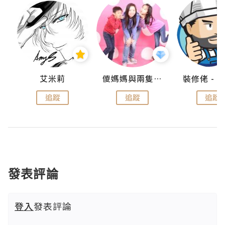
點滴
艾米莉
儍媽媽與兩隻小魔怪之家
追蹤
追蹤
追蹤
發表評論
登入
發表評論