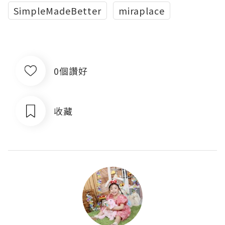
SimpleMadeBetter
miraplace
0個讚好
收藏