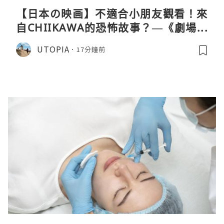
【日本の映画】不適合小朋友觀看！來
自CHIIKAWA的恐怖故事？—《劇場版
CHIIKAWA 人魚島的秘密》
UTOPIA
17分鐘前