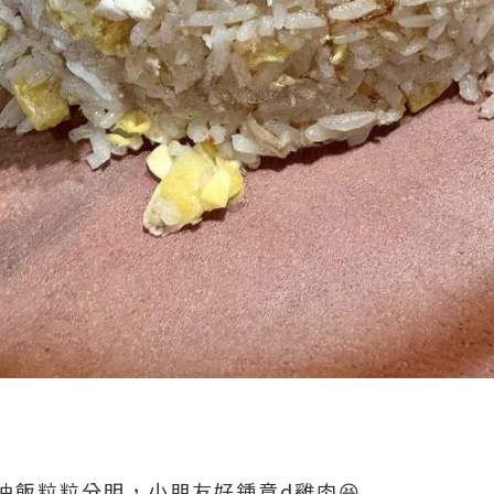
油飯粒粒分明，小朋友好鍾意d雞肉😆