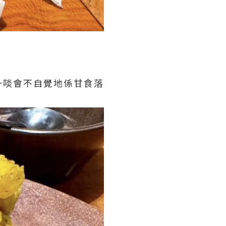
一啖會不自覺地係甘食落