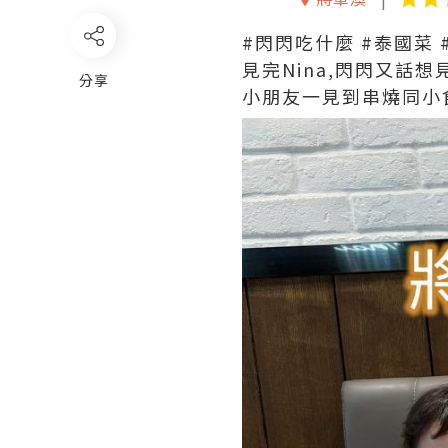
#閃閃吃什麼 #泰國菜
見完Nina,閃閃又話想
分享
小朋友一見到串燒同小食