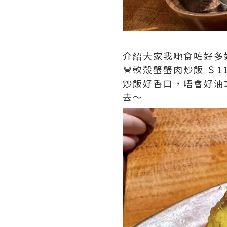
介紹大家我哋食咗好多
🦀軟殼蟹蟹肉炒飯 ＄1
炒飯好香口，唔會好油
去～