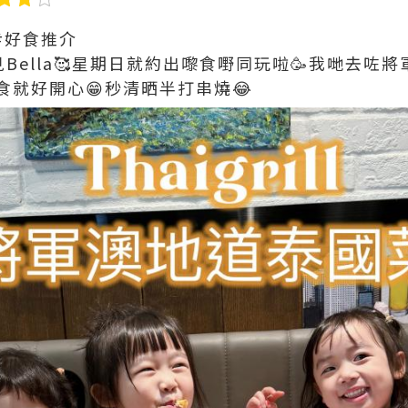
 #好食推介
見Bella🥰星期日就約出嚟食嘢同玩啦🥳我哋去咗將軍
就好開心😁秒清晒半打串燒😂