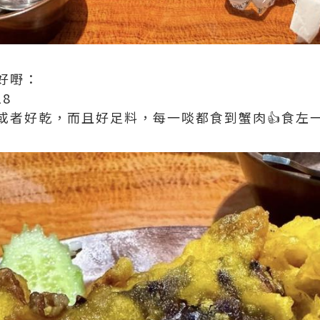
好嘢：
18
或者好乾，而且好足料，每一啖都食到蟹肉👍食左