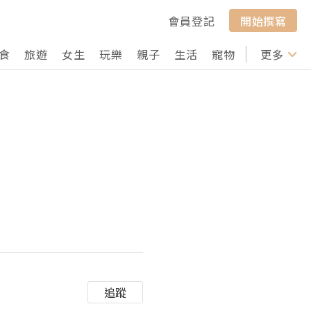
會員登記
開始撰寫
食
旅遊
女生
玩樂
親子
生活
寵物
行山
更多
打卡
追蹤