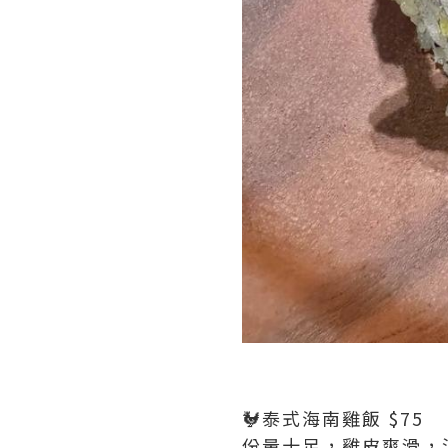
🐓泰式海南雞飯 $75
份量十足，雞皮爽滑，