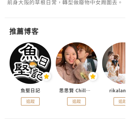
前身大阪的草根日常，轉型做廢物中女周圍去。
推薦博客
urnal
魚堅日記
思思賢 ChillMyBabe
rikala
追蹤
追蹤
追蹤