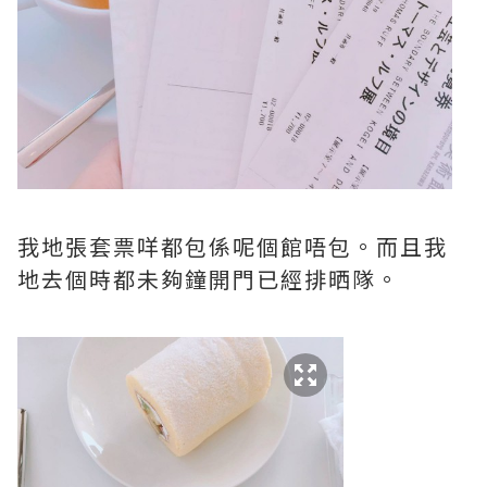
我地張套票咩都包係呢個館唔包。而且我
地去個時都未夠鐘開門已經排晒隊。