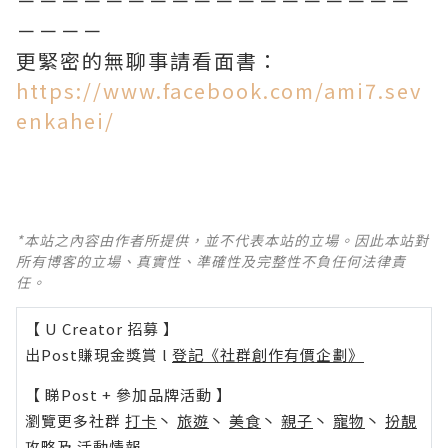
－－－－－－－－－－－－－－－－－－
－－－－
更緊密的無聊事請看面書：
https://www.facebook.com/ami7.sev
enkahei/
*本站之內容由作者所提供，並不代表本站的立場。因此本站對
所有博客的立場、真實性、準確性及完整性不負任何法律責
任。
【 U Creator 招募 】
出Post賺現金獎賞 l
登記《社群創作有價企劃》
【 睇Post + 參加品牌活動 】
瀏覽更多社群
打卡
丶
旅遊
丶
美食
丶
親子
丶
寵物
丶
扮靚
攻略
及
活動情報