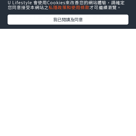
U Lifestyle 會使用Cookies來改善您的網站體驗，請確定
（我是選這個！）
您同意接受本網站之
私隱政策和使用條款
才可繼續瀏覽。
重要是巴士班次真的不多，要查好才出
我已閱讀及同意
發。
十和田市現代美術館官網也有教學
http://towadaartcenter.com/visit/