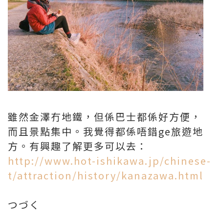
雖然金澤冇地鐵，但係巴士都係好方便，
而且景點集中。我覺得都係唔錯ge旅遊地
方。有興趣了解更多可以去：
http://www.hot-ishikawa.jp/chinese-
t/attraction/history/kanazawa.html
つづく