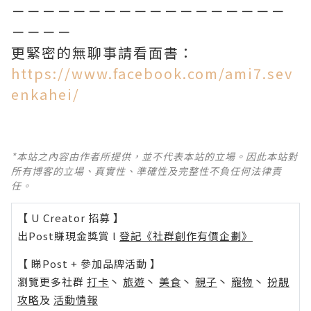
－－－－－－－－－－－－－－－－－－
－－－－
更緊密的無聊事請看面書：
https://www.facebook.com/ami7.sev
enkahei/
*本站之內容由作者所提供，並不代表本站的立場。因此本站對
所有博客的立場、真實性、準確性及完整性不負任何法律責
任。
【 U Creator 招募 】
出Post賺現金獎賞 l
登記《社群創作有價企劃》
【 睇Post + 參加品牌活動 】
瀏覽更多社群
打卡
丶
旅遊
丶
美食
丶
親子
丶
寵物
丶
扮靚
攻略
及
活動情報