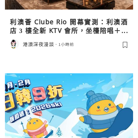
利澳薈 Clube Rio 開幕實測：利澳酒
店 3 樓全新 KTV 會所，坐檯陪唱＋水
療套票一次過睇
港澳深夜漫談
1小時前