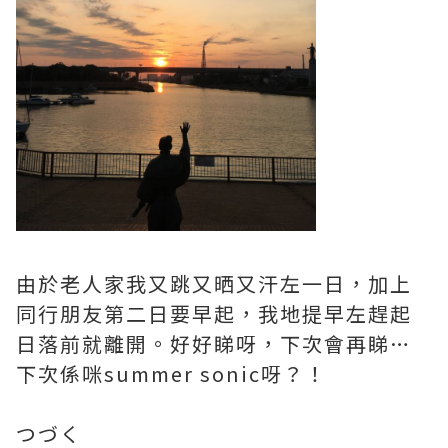
由於老人家我又跳又晒又汗左一日，加上
同行朋友第二日要早起，我地提早左趕起
日落前就離開。好好睇呀，下次會再睇…
下次係咪summer sonic呀？！
つづく