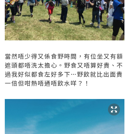
當然唔少得又係食野時間，有位坐又有額
遮頭都唔洗太擔心。野食又唔算好貴、不
過我好似都食左好多下…野飲就比出面貴
一倍但咁熱唔通唔飲水咩？！