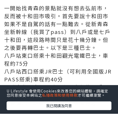
一開始找青森的景點就沒有想去弘前市，
反而被十和田市吸引。首先要說十和田市
如果不是自駕的話有一點難去。從新青森
坐新幹線（我買了pass）到八戶或是七戶
十和田，這段路時間只是花十幾分鐘。但
之後要再轉巴士。以下是三種巴士。
八戶站東口搭乘十和田觀光電鐵巴士，車
程約75分
八戶站西口搭乘JR巴士（可利用全國版JR
PASS搭乘)車程約40分
七戶十和田南口一號月台；車程約40分
U Lifestyle 會使用Cookies來改善您的網站體驗，請確定
（我是選這個！）
您同意接受本網站之
私隱政策和使用條款
才可繼續瀏覽。
重要是巴士班次真的不多，要查好才出
我已閱讀及同意
發。