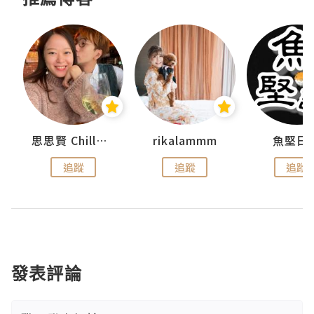
urnal
思思賢 ChillMyBabe
rikalammm
魚堅日
追蹤
追蹤
追蹤
發表評論