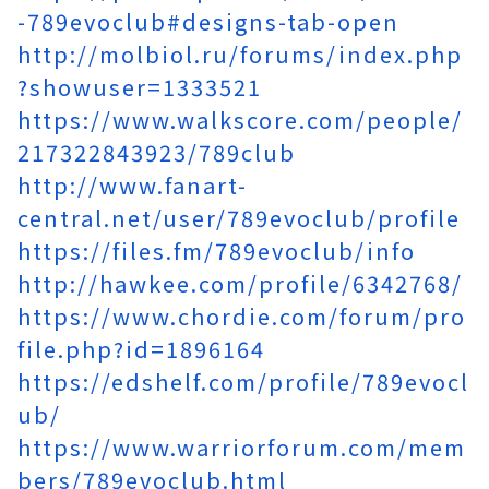
-789evoclub#designs-tab-open
http://molbiol.ru/forums/index.php
?showuser=1333521
https://www.walkscore.com/people/
217322843923/789club
http://www.fanart-
central.net/user/789evoclub/profile
https://files.fm/789evoclub/info
http://hawkee.com/profile/6342768/
https://www.chordie.com/forum/pro
file.php?id=1896164
https://edshelf.com/profile/789evocl
ub/
https://www.warriorforum.com/mem
bers/789evoclub.html