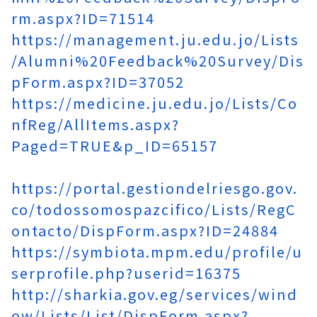
rm.aspx?ID=71514
https://management.ju.edu.jo/Lists
/Alumni%20Feedback%20Survey/Dis
pForm.aspx?ID=37052
https://medicine.ju.edu.jo/Lists/Co
nfReg/AllItems.aspx?
Paged=TRUE&p_ID=65157
https://portal.gestiondelriesgo.gov.
co/todossomospazcifico/Lists/RegC
ontacto/DispForm.aspx?ID=24884
https://symbiota.mpm.edu/profile/u
serprofile.php?userid=16375
http://sharkia.gov.eg/services/wind
ow/Lists/List/DispForm.aspx?