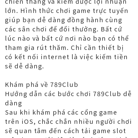
chiến thắng và kiếm được lợi nhuận
lớn. Hình thức chơi game trực tuyến
giúp bạn dễ dàng đồng hành cùng
các sân chơi để đổi thưởng. Bất cứ
lúc nào và bất cứ nơi nào bạn có thể
tham gia rút thăm. Chỉ cần thiết bị
có kết nối internet là việc kiếm tiền
sẽ dễ dàng.
Khám phá về 789Club
Hướng dẫn các bước chơi 789Club dễ
dàng
Sau khi khám phá các cổng game
trên iOS, chắc chắn nhiều người chơi
sẽ quan tâm đến cách tải game slot