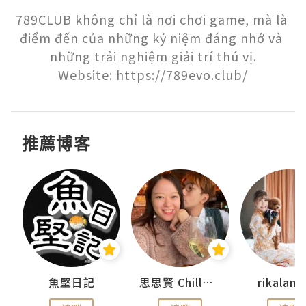
789CLUB không chỉ là nơi chơi game, mà là 
điểm đến của những kỷ niệm đáng nhớ và 
những trải nghiệm giải trí thú vị.

Website: https://789evo.club/
推薦博客
urnal
魚堅日記
思思賢 ChillMyBabe
rikala