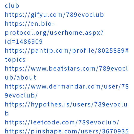
club
https://gifyu.com/789evoclub
https://en.bio-
protocol.org/userhome.aspx?
id=1486909
https://pantip.com/profile/8025889#
topics
https://www.beatstars.com/789evocl
ub/about
https://www.dermandar.com/user/78
9evoclub/
https://hypothes.is/users/789evoclu
b
https://leetcode.com/789evoclub/
https://pinshape.com/users/3670935