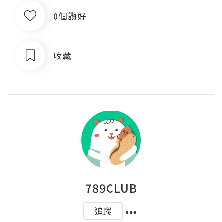
0個讚好
收藏
789CLUB
追蹤