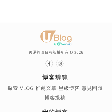
香港經濟日報版權所有 © 2026
博客導覽
探索
VLOG
推薦文章
星級博客
意見回饋
博客投稿
我的博客