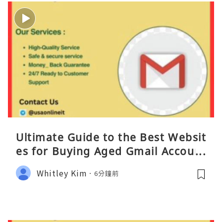
Ultimate Guide to the Best Websit
es for Buying Aged Gmail Account
s
Whitley Kim
6分鐘前