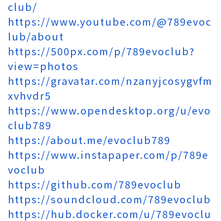
club/
https://www.youtube.com/@789evoc
lub/about
https://500px.com/p/789evoclub?
view=photos
https://gravatar.com/nzanyjcosygvfm
xvhvdr5
https://www.opendesktop.org/u/evo
club789
https://about.me/evoclub789
https://www.instapaper.com/p/789e
voclub
https://github.com/789evoclub
https://soundcloud.com/789evoclub
https://hub.docker.com/u/789evoclu