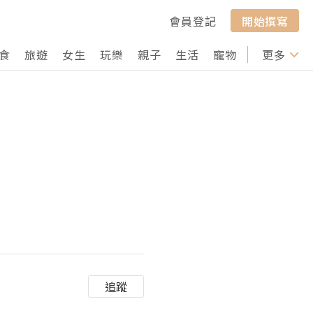
會員登記
開始撰寫
食
旅遊
女生
玩樂
親子
生活
寵物
行山
更多
打卡
追蹤