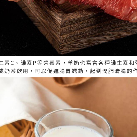
生素C、維素P等營養素，羊奶也富含各種維生素和
成奶茶飲用，可以促進腸胃蠕動，起到潤肺清腸的