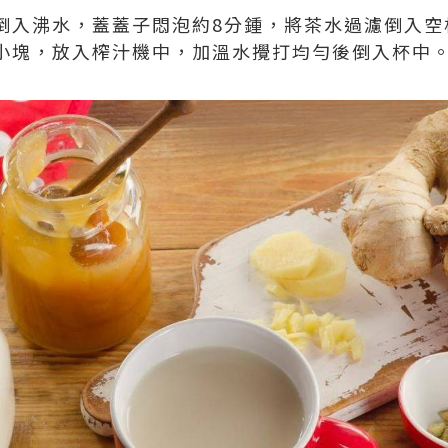
，倒入沸水，蓋蓋子悶泡約8分鍾，將茶水過濾倒入
切小塊，放入榨汁機中，加溫水攪打均勻後倒入杯中