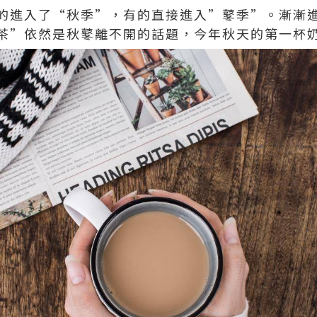
進入了“秋季”，有的直接進入”鼕季”。漸漸進入秋
茶”依然是秋鼕離不開的話題，今年秋天的第一杯