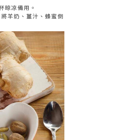
空杯晾凉備用。
。將羊奶、薑汁、蜂蜜倒