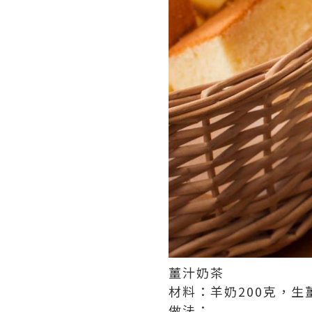
薑汁奶茶
材料：羊奶200克，生
做法：