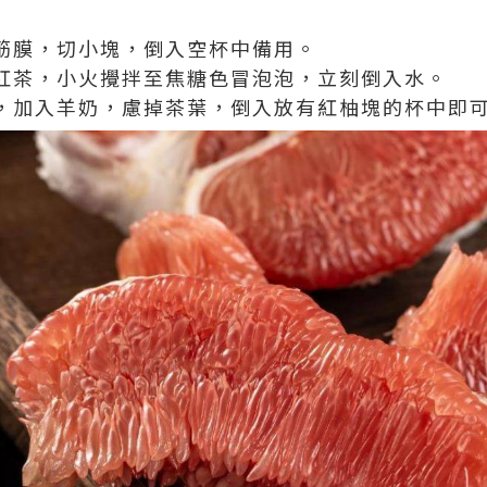
色筋膜，切小塊，倒入空杯中備用。
和紅茶，小火攪拌至焦糖色冒泡泡，立刻倒入水。
火，加入羊奶，慮掉茶葉，倒入放有紅柚塊的杯中即