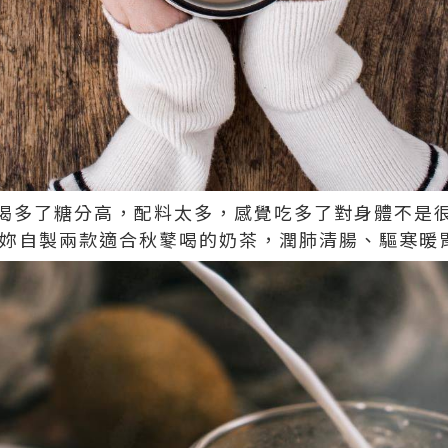
喝多了糖分高，配料太多，感覺吃多了對身體不是
es 教妳自製兩款適合秋鼕喝的奶茶，潤肺清腸、驅寒