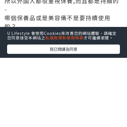
所以外國人都很重視保養,而且都是持續的
-
哪個保養品或是美容儀不是要持續使用
的？
U Lifestyle 會使用Cookies來改善您的網站體驗，請確定
如果是用一次就見效的保養品真的也太可
您同意接受本網站之
私隱政策和使用條款
才可繼續瀏覽。
怕
我已閱讀及同意
那種我就不敢分享,這次我是使用超過1個
月以上
簡單來說也算2個月的時間了
LED面罩/面膜儀現在市面上有很多款
但說實話還是要買要找安全有保障的
每天乖乖地使用10分鐘真的不多也不少剛
剛好
-
1.光是否會傷害眼睛？