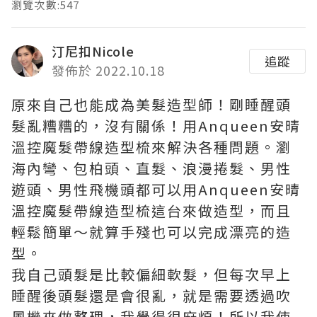
瀏覽次數:547
汀尼扣Nicole
追蹤
發佈於 2022.10.18
原來自己也能成為美髮造型師！剛睡醒頭
髮亂糟糟的，沒有關係！用
Anqueen安晴
溫控魔髮帶線造型梳
來解決各種問題。瀏
海內彎、包柏頭、直髮、浪漫捲髮、男性
遊頭、男性飛機頭都可以用
Anqueen安晴
溫控魔髮帶線造型梳
這台來做造型，而且
輕鬆簡單～就算手殘也可以完成漂亮的造
型。
我自己頭髮是比較偏細軟髮，但每次早上
睡醒後頭髮還是會很亂，就是需要透過吹
風機來做整理，我覺得很麻煩！所以我使