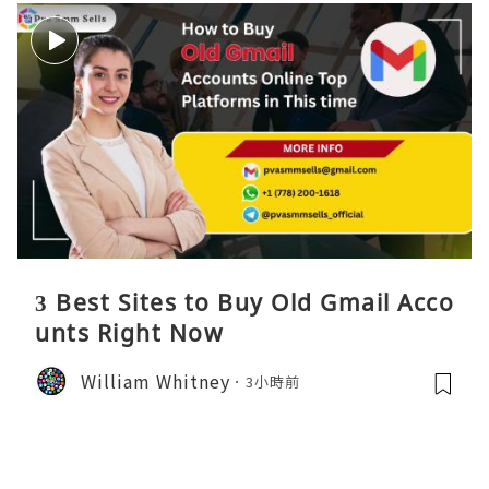
3 Best Sites to Buy Old Gmail Acco
unts Right Now
William Whitney
3小時前