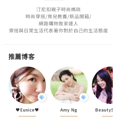
汀尼扣親子時尚媽咪

時尚穿搭/育兒教養/新品開箱/

網路購物敗家達人

穿搭與日常生活代表著你對於自己的生活態度
推薦博客
h 夏沫
♥Eunice♥
Amy Ng