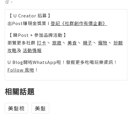
任。
【 U Creator 招募 】
出Post賺現金獎賞 l
登記《社群創作有價企劃》
【 睇Post + 參加品牌活動 】
瀏覽更多社群
打卡
丶
旅遊
丶
美食
丶
親子
丶
寵物
丶
扮靚
攻略
及
活動情報
U Blog開咗WhatsApp啦！發掘更多吃喝玩樂資訊！
Follow 我哋
！
相關話題
美髮梳
美髮