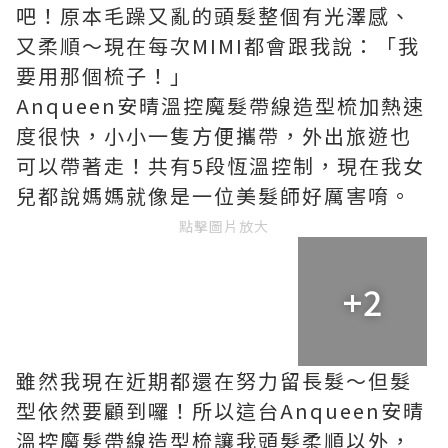
吧！原本毛躁又亂的頭髮整個有光澤感、
又柔順～現在每次MIMI都會跟我說：「我
要用那個梳子！」
Anqueen安晴溫控魔髮帶線造型梳
加熱速
度很快，小小一隻方便攜帶，外出旅遊也
可以帶著走！共有5段恆溫控制，現在我女
兒都說媽媽就像是一位美髮師好厲害唷。
點擊圖片放大
+2
雖然我現在近期都還在努力留長髮～但髮
型依然要顧到囉！所以這台
Anqueen安晴
溫控魔髮帶線造型梳
讓我頭髮柔順以外，