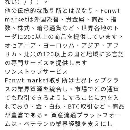
ない））））。
他の伝統的な取引所とは異なり、Fcnwt
marketは外国為替、貴金属、商品、指
数、株式、暗号通貨など、世界各地のト
ーダに200以上の商品を提供しています。
オセアニア、ヨーロッパ、アジア、アフ
リカ、北米の120以上の国と地域に多言語
の専門サービスを提供します
ワンストップサービス
Fcnwt market取引所は世界トップクラ
スの業界資源を統合し、市場でどの通貨
でも取引できるようにすることに力を入
れており、金、白銀、BTC取引など、商品
が豊富である。 資産流通プラットフォー
ムは、ベテランの業界経験を支えにし