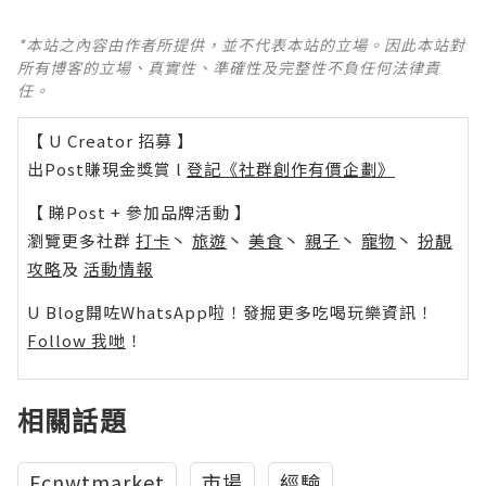
*本站之內容由作者所提供，並不代表本站的立場。因此本站對
所有博客的立場、真實性、準確性及完整性不負任何法律責
任。
【 U Creator 招募 】
出Post賺現金獎賞 l
登記《社群創作有價企劃》
【 睇Post + 參加品牌活動 】
瀏覽更多社群
打卡
丶
旅遊
丶
美食
丶
親子
丶
寵物
丶
扮靚
攻略
及
活動情報
U Blog開咗WhatsApp啦！發掘更多吃喝玩樂資訊！
Follow 我哋
！
相關話題
Fcnwtmarket
市場
經驗