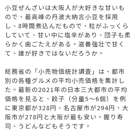
小豆ぜんざいは大阪人が大好きな甘いも
ので、最高峰の丹波大納言小豆を採用
し、8時間煮込んだもので、粒がふっくら
していて、甘い中に塩辛があり、団子も柔
らかく歯ごたえがある。滋養強壮で甘く
て、誰が好きではないだろうか。
総務省の「小売物価統計調査」は、都市
別の各種グルメの平均小売価格を集計し
た。最新の2021年の日本三大都市の平均
価格を見ると、餃子（分量5～6個）を例
に東京都が328円、名古屋市が294円、大
阪市が278円と大阪が最も安い。握り寿
司、うどんなどもそうです。