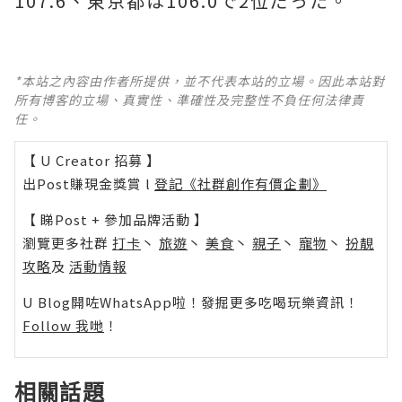
107.6、東京都は106.0で2位だった。
*本站之內容由作者所提供，並不代表本站的立場。因此本站對
所有博客的立場、真實性、準確性及完整性不負任何法律責
任。
【 U Creator 招募 】
出Post賺現金獎賞 l
登記《社群創作有價企劃》
【 睇Post + 參加品牌活動 】
瀏覽更多社群
打卡
丶
旅遊
丶
美食
丶
親子
丶
寵物
丶
扮靚
攻略
及
活動情報
U Blog開咗WhatsApp啦！發掘更多吃喝玩樂資訊！
Follow 我哋
！
相關話題