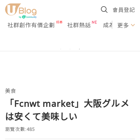
會員登記
社群創作有價企劃
社群熱話
成為U Creato
更多
美食
「Fcnwt market」大阪グルメ
は安くて美味しい
瀏覽次數:485