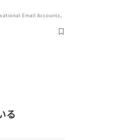
cational Email Accounts,
s (2026) 💫💎💲💫🌐✨💎Fast
 💫💎💲💫🌐✨💎WhatsApp :
legram: @u
ている