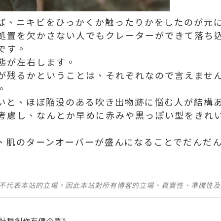
ば、ニキビをひっかくか触ったりかをしたのが元
処置を欠かさない人でもクレーターができて落ち
です。
態が左右します。
が残るかということは、それぞれなので言えませ
。
いと、ほぼ陥没のある吹き出物跡に悩む人が結構
考慮し、なんとか早めに赤みや黒っぽい型をきれ
、肌のターンオーバーが盛んになることでだんだ
並不代表本站的立場。因此本站對所有博客的立場、真實性、準確性
社群創作有價企劃》