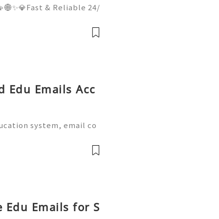
🌐✨💎Fast & Reliable 24/
hatsApp :+1 (506) 541-77
italhub 💫💎💲💫🌐✨💎Dis
Email:usadigitalhubsell@g
ed Edu Emails Acc
ducation system, email co
al part of academic life.
e world provide dedicate
e Edu Emails for S