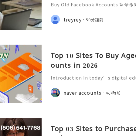
Buy Old Facebook Accounts 💫💎💲
7 Customer Support 💫💎💲💫🌐✨💎W
68 💫💎💲💫🌐✨💎Telegram: @usadig
treyrey
50分鐘前
cord: usadigitalhub 💫💎💲💫🌐✨💎
Top 10 Sites To Buy Ag
ounts in 2026
Introduction In today’s digital e
mmunication has become an essenti
Educational institutions around th
naver accounts
4小時前
d email accounts to stude
Top 03 Sites to Purchas