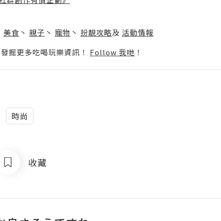
】
丶
美食
丶
親子
丶
寵物
丶
扮靚攻略
及
活動情報
p啦！發掘更多吃喝玩樂資訊！
Follow 我哋
！
時尚
收藏