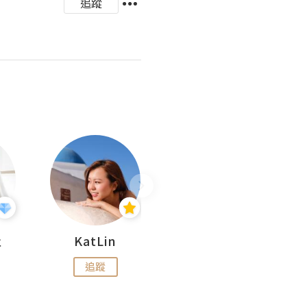
追蹤
杜
KatLin
Missmiki 米奇小姐
追蹤
追蹤