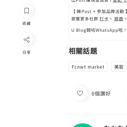
【 睇Post + 參加品牌活動 
瀏覽更多社群
打卡
丶
旅遊
收藏
U Blog開咗WhatsAp
相關話題
分享
Fcnwt market
美妝
0個讚好