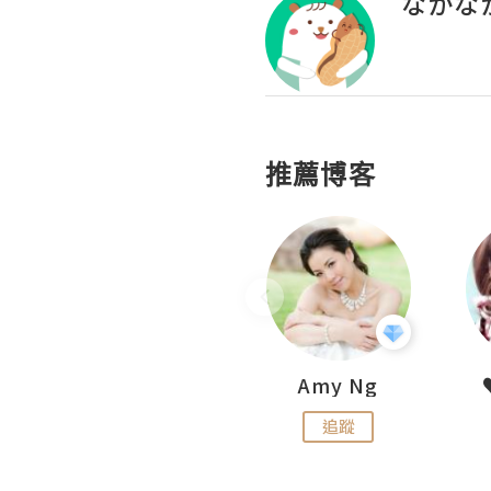
なかな
推薦博客
LoveCath 夏沫
Amy Ng
追蹤
追蹤