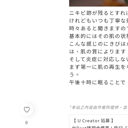
ニキビ跡が残るとすれ
けれどもいつも丁寧な
時々あると聞きますの
基本的にはその肌の状
こんな感じのにきびは
は、肌の質によります
そして炎症に対応しな
まず第一に肌の再生を
う。
午後十時に眠ることで
*本站之內容由作者所提供，
【 U Creator 招募 】
0
出Post賺現金獎賞 l
登記《