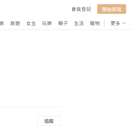
會員登記
開始撰寫
食
旅遊
女生
玩樂
親子
生活
寵物
行山
更多
打卡
追蹤