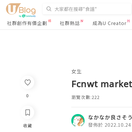
社群創作有價企劃
社群熱話
成為U Creator
女生
Fcnwt ma
0
瀏覽次數:222
なかなか良さそ
發佈於 2022.10.24
收藏