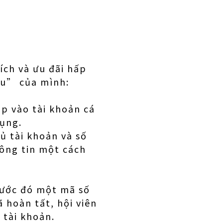
 ích và ưu đãi hấp
yêu” của mình:
p vào tài khoản cá
ụng.
ủ tài khoản và số
hông tin một cách
Trước đó một mã số
ã hoàn tất, hội viên
 tài khoản.