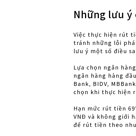
Những lưu ý 
Việc thực hiện rút t
tránh những lỗi phá
lưu ý một số điều sa
Lựa chọn ngân hàng:
ngân hàng hàng đầu
Bank, BIDV, MBBank,
chọn khi thực hiện r
Hạn mức rút tiền 69
VNĐ và không giới h
để rút tiền theo nh