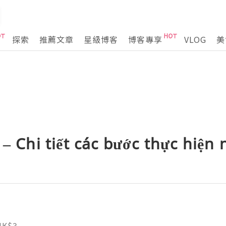
探索
推薦文章
星級博客
博客專享
VLOG
美
 – Chi tiết các bước thực hiệ
HK$3