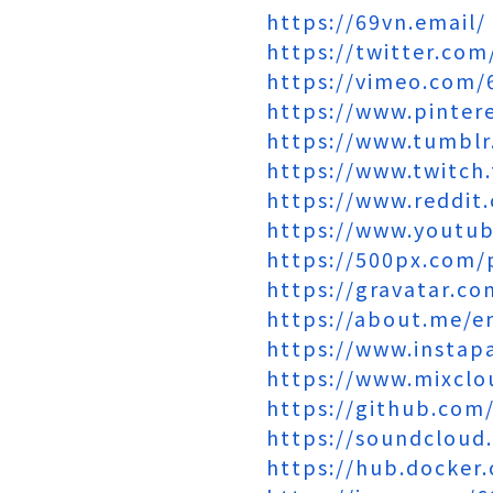
https://69vn.email/
https://twitter.co
https://vimeo.com/
https://www.pinter
https://www.tumblr
https://www.twitch
https://www.reddit
https://www.youtu
https://500px.com/
https://gravatar.c
https://about.me/e
https://www.instap
https://www.mixclo
https://github.com
https://soundcloud
https://hub.docker