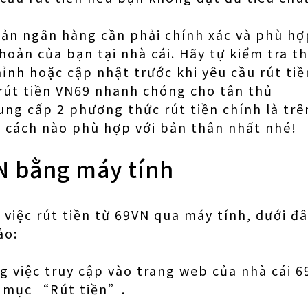
oản ngân hàng cần phải chính xác và phù hợp
hoản của bạn tại nhà cái. Hãy tự kiểm tra th
hỉnh hoặc cập nhật trước khi yêu cầu rút tiề
rút tiền VN69 nhanh chóng cho tân thủ
ung cấp 2 phương thức rút tiền chính là trê
n cách nào phù hợp với bản thân nhất nhé!
N bằng máy tính
việc rút tiền từ 69VN qua máy tính, dưới đ
ảo:
g việc truy cập vào trang web của nhà cái 6
n mục “Rút tiền”.