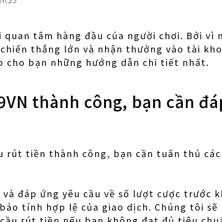
 quan tâm hàng đầu của người chơi. Bởi vì 
 chiến thắng lớn và nhận thưởng vào tài kho
p cho bạn những hướng dẫn chi tiết nhất.
69VN thành công, bạn cần đá
u rút tiền thành công, bạn cần tuân thủ các
và đáp ứng yêu cầu về số lượt cược trước khi
bảo tính hợp lệ của giao dịch. Chúng tôi sẽ
cầu rút tiền nếu bạn không đạt đủ tiêu chu