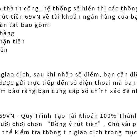
n thành công, hệ thống sẽ hiển thị các thông
 rút tiền 69VN về tài khoản ngân hàng của b
oàn tất bao gồm:
 hàng
hận tiền
iền
 giao dịch, sau khi nhập số điểm, bạn cần đ
 được gửi trực tiếp đến số điện thoại mà bạ
đảm bảo rằng bạn cung cấp số chính xác để 
9VN - Quy Trình Tạo Tài Khoản 100% Thàn
ười chơi chọn “Đồng ý rút tiền”. Chờ vài p
ó thể kiểm tra thông tin giao dịch trong mục