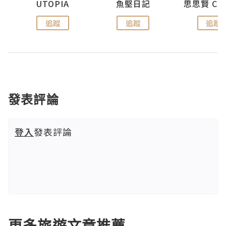
urnal
UTOPIA
魚堅日記
追蹤
追蹤
追蹤
發表評論
登入
發表評論
更多旅遊文章推薦