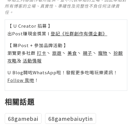
所有博客的立場、真實性、準確性及完整性不負任何法律責
任。
【 U Creator 招募 】
出Post賺現金獎賞 l
登記《社群創作有價企劃》
【 睇Post + 參加品牌活動 】
瀏覽更多社群
打卡
丶
旅遊
丶
美食
丶
親子
丶
寵物
丶
扮靚
攻略
及
活動情報
U Blog開咗WhatsApp啦！發掘更多吃喝玩樂資訊！
Follow 我哋
！
相關話題
68gamebai
68gamebaiuytin