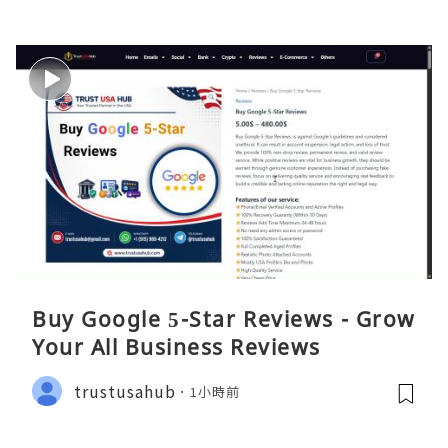
Buy Google 5-Star Reviews - Grow
Your All Business Reviews
trustusahub
1小時前