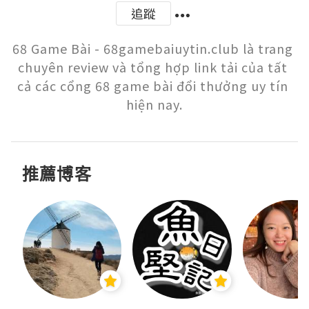
追蹤
68 Game Bài - 68gamebaiuytin.club là trang 
chuyên review và tổng hợp link tải của tất 
cả các cổng 68 game bài đổi thưởng uy tín 
hiện nay.
推薦博客