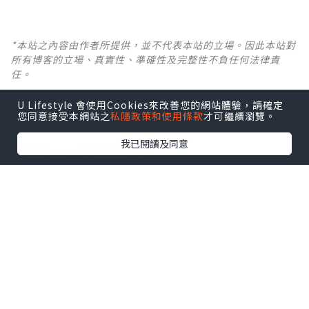
*本站之內容由作者所提供，並不代表本站的立場。因此本站對
所有博客的立場、真實性、準確性及完整性不負任何法律責
任。
U Lifestyle 會使用Cookies來改善您的網站體驗，請確定
【 U Creator 招募 】
您同意接受本網站之
私隱政策和使用條款
才可繼續瀏覽。
出Post賺現金獎賞 l
登記《社群創作有價企劃》
我已閱讀及同意
【 睇Post + 參加品牌活動 】
瀏覽更多社群
打卡
丶
旅遊
丶
美食
丶
親子
丶
寵物
丶
扮靚
攻略
及
活動情報
U Blog開咗WhatsApp啦！發掘更多吃喝玩樂資訊！
Follow 我哋
！
相關話題