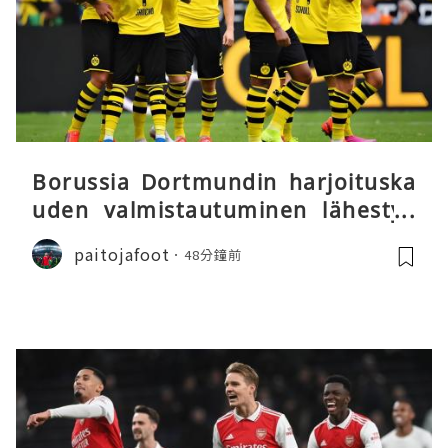
Borussia Dortmundin harjoituska
uden valmistautuminen lähestyy
päätöstään
paitojafoot
48分鐘前