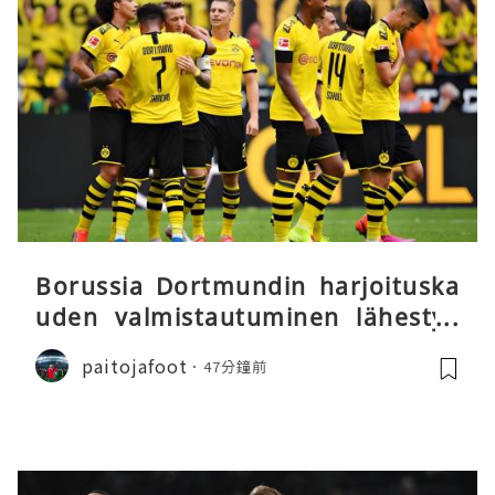
Borussia Dortmundin harjoituska
uden valmistautuminen lähestyy
päätöstään
paitojafoot
47分鐘前