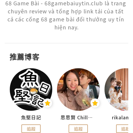
68 Game Bài - 68gamebaiuytin.club là trang 
chuyên review và tổng hợp link tải của tất 
cả các cổng 68 game bài đổi thưởng uy tín 
hiện nay.
推薦博客
urnal
魚堅日記
思思賢 ChillMyBabe
rikala
追蹤
追蹤
追蹤