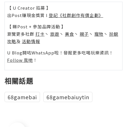
【 U Creator 招募 】
出Post賺現金獎賞 l
登記《社群創作有價企劃》
【 睇Post + 參加品牌活動 】
瀏覽更多社群
打卡
丶
旅遊
丶
美食
丶
親子
丶
寵物
丶
扮靚
攻略
及
活動情報
U Blog開咗WhatsApp啦！發掘更多吃喝玩樂資訊！
Follow 我哋
！
相關話題
68gamebai
68gamebaiuytin