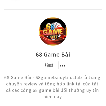
68 Game Bài
追蹤
68 Game Bài - 68gamebaiuytin.club là trang 
chuyên review và tổng hợp link tải của tất 
cả các cổng 68 game bài đổi thưởng uy tín 
hiện nay.