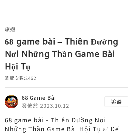
旅遊
68 game bài – Thiên Đường
Nơi Những Thần Game Bài
Hội Tụ
瀏覽次數:2462
68 Game Bài
追蹤
發佈於 2023.10.12
68 game bài - Thiên Đường Nơi
Những Thần Game Bài Hội Tụ ✅ Để