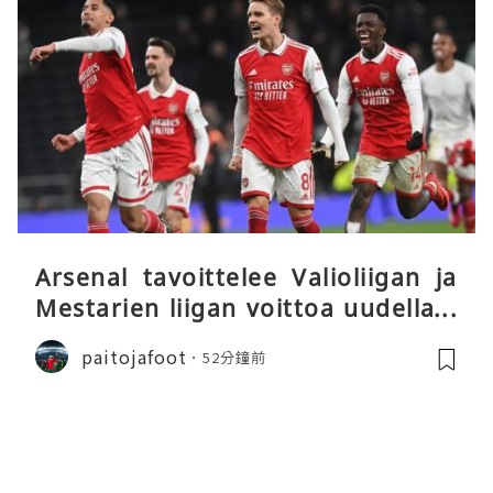
Arsenal tavoittelee Valioliigan ja
Mestarien liigan voittoa uudella k
audella
paitojafoot
52分鐘前