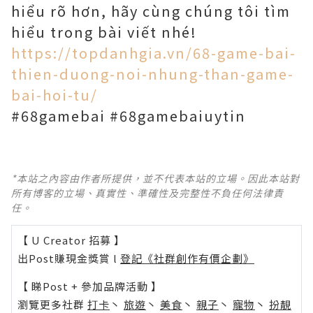
hiểu rõ hơn, hãy cùng chúng tôi tìm
hiểu trong bài viết nhé!
https://topdanhgia.vn/68-game-bai-
thien-duong-noi-nhung-than-game-
bai-hoi-tu/
#68gamebai #68gamebaiuytin
*本站之內容由作者所提供，並不代表本站的立場。因此本站對
所有博客的立場、真實性、準確性及完整性不負任何法律責
任。
【 U Creator 招募 】
出Post賺現金獎賞 l
登記《社群創作有價企劃》
【 睇Post + 參加品牌活動 】
瀏覽更多社群
打卡
丶
旅遊
丶
美食
丶
親子
丶
寵物
丶
扮靚