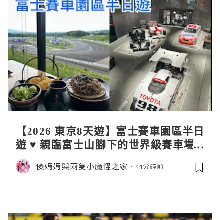
【2026 東京8天遊】富士賽車園區半日
遊 ♥ 親臨富士山腳下的世界級賽車場 F
uji SpeedWay。參觀富士賽車博物
儍媽媽與兩隻小魔怪之家
44分鐘前
館。到觀景餐廳邊觀賞賽車邊嘆午餐