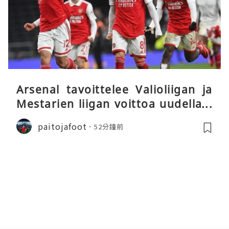
Arsenal tavoittelee Valioliigan ja
Mestarien liigan voittoa uudella k
audella
paitojafoot
52分鐘前