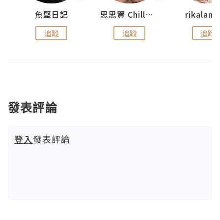
urnal
魚堅日記
思思賢 ChillMyBabe
rikala
追蹤
追蹤
追蹤
發表評論
登入
發表評論