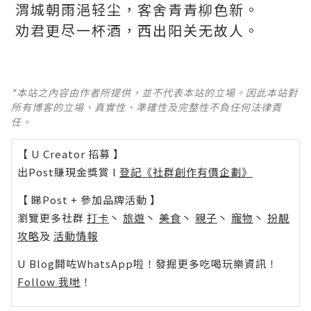
渭城朝雨浥轻尘，客舍青青柳色新。
劝君更尽一杯酒，西出阳关无故人。
*本站之內容由作者所提供，並不代表本站的立場。因此本站對
所有博客的立場、真實性、準確性及完整性不負任何法律責
任。
【 U Creator 招募 】
出Post賺現金獎賞 l
登記《社群創作有價企劃》
【 睇Post + 參加品牌活動 】
瀏覽更多社群
打卡
丶
旅遊
丶
美食
丶
親子
丶
寵物
丶
扮靚
攻略
及
活動情報
U Blog開咗WhatsApp啦！發掘更多吃喝玩樂資訊！
Follow 我哋
！