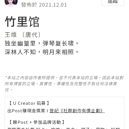
追蹤
發佈於 2021.12.01
竹里馆
王维
〔唐代〕
独坐幽篁里，弹琴复长啸。
深林人不知，明月来相照。
*本站之內容由作者所提供，並不代表本站的立場。因此本站對
所有博客的立場、真實性、準確性及完整性不負任何法律責
任。
【 U Creator 招募 】
出Post賺現金獎賞 l
登記《社群創作有價企劃》
【 睇Post + 參加品牌活動 】