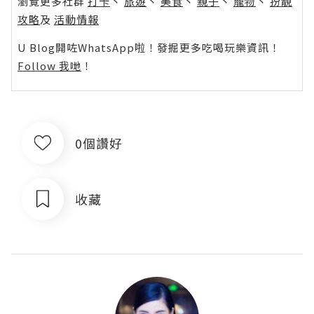
瀏覽更多社群
打卡
丶
旅遊
丶
美食
丶
親子
丶
寵物
丶
扮靚
攻略
及
活動情報
U Blog開咗WhatsApp啦！發掘更多吃喝玩樂資訊！
Follow 我哋
！
0個讚好
收藏