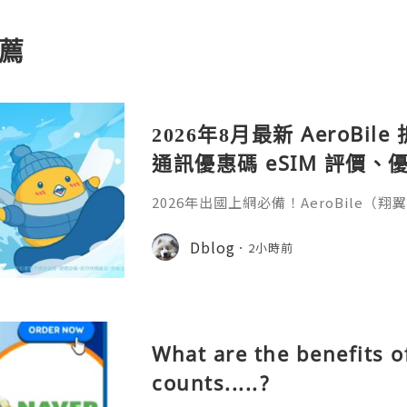
薦
2026年8月最新 AeroBi
通訊優惠碼 eSIM 評價、優
教學完整整理
2026年出國上網必備！AeroBile
入【ASIA2607】日韓中港澳上網 9 折
9折，eSIM評價超高穩定不卡頓，蝴蝶
Dblog
2小時前
略全解析。省錢又方便，出國旅行網路不發
ile（翔翼通訊）評價、優缺點與 Z Fli
第一件最怕的事是什麼？不是行李超重
What are the benefits o
counts.....?