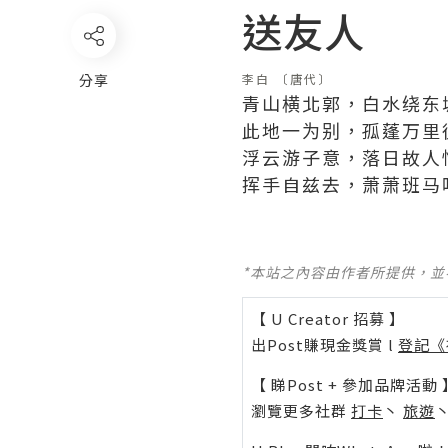
送友人
分享
李白
〔唐代〕
青山横北郭，白水绕东
此地一为别，孤蓬万里
浮云游子意，落日故人
挥手自兹去，萧萧班马
*本站之內容由作者所提供，
【 U Creator 招募 】
出Post賺現金獎賞 l
登記《
【 睇Post + 參加品牌活動 
瀏覽更多社群
打卡
丶
旅遊