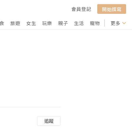
會員登記
開始撰寫
食
旅遊
女生
玩樂
親子
生活
寵物
行山
更多
打卡
追蹤