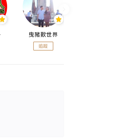
nius
曳豬歎世界
Koalascities (^O^)! @ UTravel
追蹤
追蹤