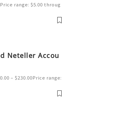
Price range: $5.00 throug
ne | Secure & Ready to Us
s most popular search en
ed Neteller Accou
0.00 – $230.00Price range:
ed Neteller Accounts | Se
e of the merchant wallet