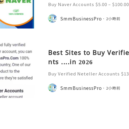
Buy Naver Accounts $5.00 – $100.00
h $100.00 Buy Naver Accounts Onli
e Welcome to Never South Korea’
SmmBusinessPro
2小時前
gine and online platform. Al
Best Sites to Buy Verifi
nts ....in 2026
Buy Verified Neteller Accounts $13
$130.00 through $230.00 Buy Verifi
cure & Ready to Use Neteller is on
SmmBusinessPro
2小時前
s. A Neteller account