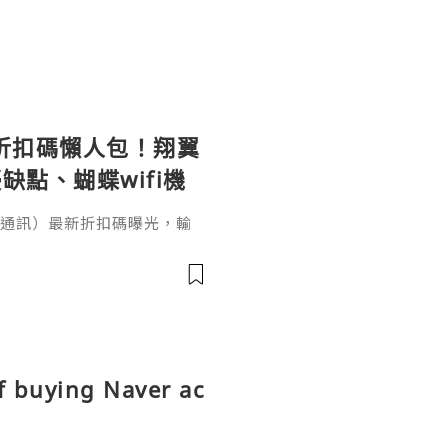
le 折扣碼懶人包！翔翼
缺點、蝴蝶wifi機
（翔翼通訊）最新折扣碼曝光，輸
、輸入【EUA2026】歐洲上網
機買斷WiFi分享器全球通用攻
愁！本文完整整理 AeroB
p／Fold 上網設定教學。出國
、不是航班
f buying Naver ac