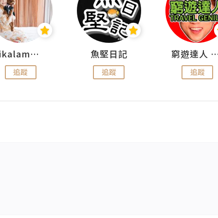
rikalammm
魚堅日記
窮遊達人 Mr.TravelGe
追蹤
追蹤
追蹤