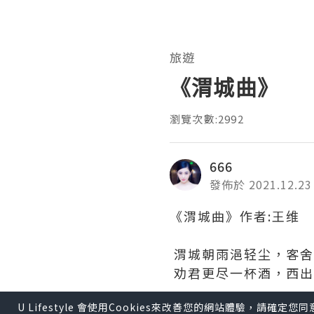
旅遊
《渭城曲》
瀏覽次數:2992
666
發佈於 2021.12.23
《渭城曲》作者:王维
渭城朝雨浥轻尘，客舍
劝君更尽一杯酒，西出
U Lifestyle 會使用Cookies來改善您的網站體驗，請確定