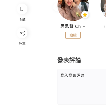
收藏
沙米旅行手帖 Somewhere Journal
思思賢 ChillMyBabe
追蹤
追蹤
分享
發表評論
登入
發表評論