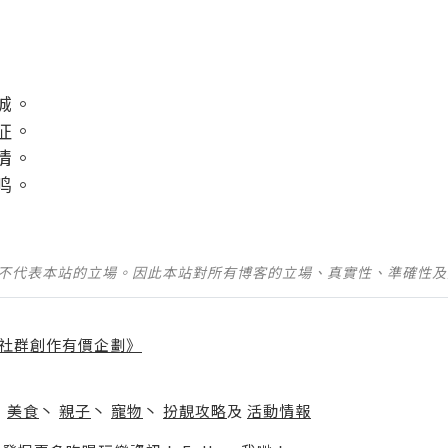
城。
征。
情。
鸣。
並不代表本站的立場。因此本站對所有博客的立場、真實性、準確性
社群創作有價企劃》
】
丶
美食
丶
親子
丶
寵物
丶
扮靚攻略
及
活動情報