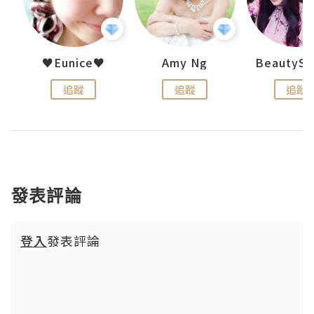
h 夏沫
♥Eunice♥
Amy Ng
追蹤
追蹤
追蹤
發表評論
登入
發表評論