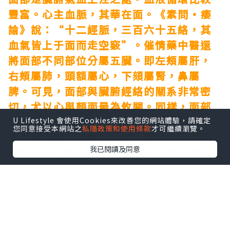
豐富。心主血脈，其華在面。《素問·痿
論》說：“十二經脈，三百六十五絡，其
血氣皆上于面而走空竅”。
催情藥
中醫還
將面部不同部位分屬五臟。即左頰屬肝，
右頰屬肺，頭額屬心，下頦屬腎，鼻屬
脾。可見，面部與臟腑經絡的關系非常密
切，尤以心與顏面最為攸關。同樣，面部
的變化可反映出心臟經絡的氣血盛衰和病
U Lifestyle 會使用Cookies來改善您的網站體驗，請確定
您同意接受本網站之
私隱政策和使用條款
才可繼續瀏覽。
變。顏面部位暴露在人體上部，六淫之邪
我已閱讀及同意
侵犯人體，顏面首當其沖，其中危害最甚
的是風邪。七情過極，超過人體正常生理
范圍，導致人體氣機紊亂，臟腑陰陽氣血
失調，郁阻于面部經絡，影響面容。顏面
是反映機體健康狀況的一個窗口，故凡養
生者，皆重視顏面保健，健康的面容是以