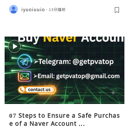
iyuoiuuio
13分鐘前
07 Steps to Ensure a Safe Purchas
e of a Naver Account ...