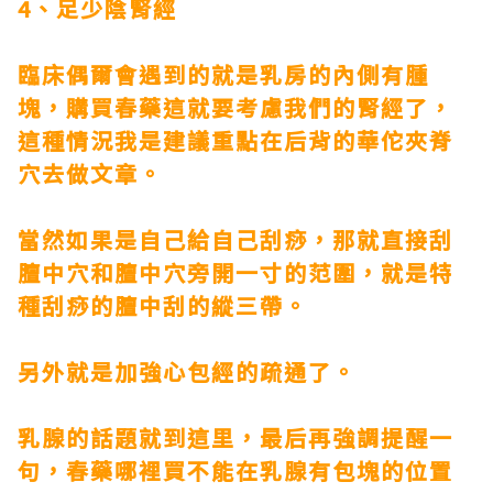
4、足少陰腎經
臨床偶爾會遇到的就是乳房的內側有腫
塊，
購買春藥
這就要考慮我們的腎經了，
這種情況我是建議重點在后背的華佗夾脊
穴去做文章。
當然如果是自己給自己刮痧，那就直接刮
膻中穴和膻中穴旁開一寸的范圍，就是特
種刮痧的膻中刮的縱三帶。
另外就是加強心包經的疏通了。
乳腺的話題就到這里，最后再強調提醒一
句，
春藥哪裡買
不能在乳腺有包塊的位置