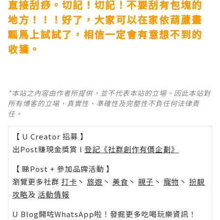
直接刮痧。切記！切記！不要刮有包塊的
地方！！！好了，大家可以在家依葫蘆畫
瓢馬上試試了，相信一定會有意想不到的
收獲。
*本站之內容由作者所提供，並不代表本站的立場。因此本站對
所有博客的立場、真實性、準確性及完整性不負任何法律責
任。
【 U Creator 招募 】
出Post賺現金獎賞 l
登記《社群創作有價企劃》
【 睇Post + 參加品牌活動 】
瀏覽更多社群
打卡
丶
旅遊
丶
美食
丶
親子
丶
寵物
丶
扮靚
攻略
及
活動情報
U Blog開咗WhatsApp啦！發掘更多吃喝玩樂資訊！