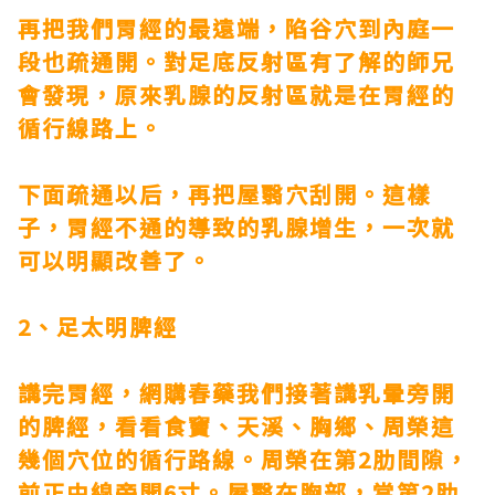
再把我們胃經的最遠端，陷谷穴到內庭一
段也疏通開。對足底反射區有了解的師兄
會發現，原來乳腺的反射區就是在胃經的
循行線路上。
下面疏通以后，再把屋翳穴刮開。這樣
子，胃經不通的導致的乳腺增生，一次就
可以明顯改善了。
2、足太明脾經
講完胃經，
網購春藥
我們接著講乳暈旁開
的脾經，看看食竇、天溪、胸鄉、周榮這
幾個穴位的循行路線。周榮在第2肋間隙，
前正中線旁開6寸。屋翳在胸部，當第2肋