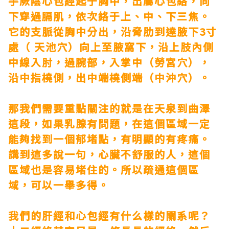
手厥陰心包經起于胸中，出屬心包絡，向
下穿過膈肌，依次絡于上、中、下三焦。
它的支脈從胸中分出，沿脅肋到達腋下3寸
處（ 天池穴）向上至腋窩下，沿上肢內側
中線入肘，過腕部，入掌中（勞宮穴），
沿中指橈側，出中端橈側端（中沖穴）。
那我們需要重點關注的就是在天泉到曲澤
這段，如果乳腺有問題，在這個區域一定
能夠找到一個郁堵點，有明顯的有疼痛。
講到這多說一句，心臟不舒服的人，這個
區域也是容易堵住的。所以疏通這個區
域，可以一舉多得。
我們的肝經和心包經有什么樣的關系呢？