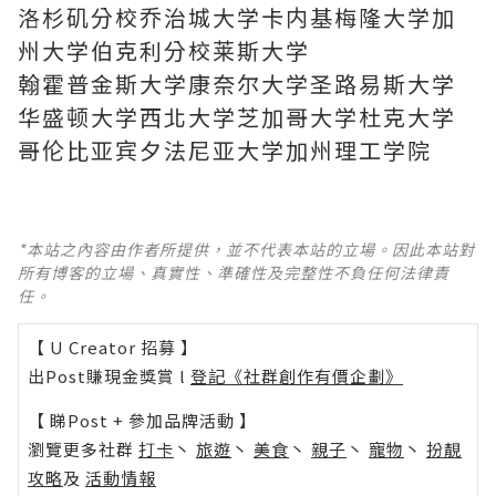
洛杉矶分校乔治城大学卡内基梅隆大学加
州大学伯克利分校莱斯大学
翰霍普金斯大学康奈尔大学圣路易斯大学
华盛顿大学西北大学芝加哥大学杜克大学
哥伦比亚宾夕法尼亚大学加州理工学院
*本站之內容由作者所提供，並不代表本站的立場。因此本站對
所有博客的立場、真實性、準確性及完整性不負任何法律責
任。
【 U Creator 招募 】
出Post賺現金獎賞 l
登記《社群創作有價企劃》
【 睇Post + 參加品牌活動 】
瀏覽更多社群
打卡
丶
旅遊
丶
美食
丶
親子
丶
寵物
丶
扮靚
攻略
及
活動情報