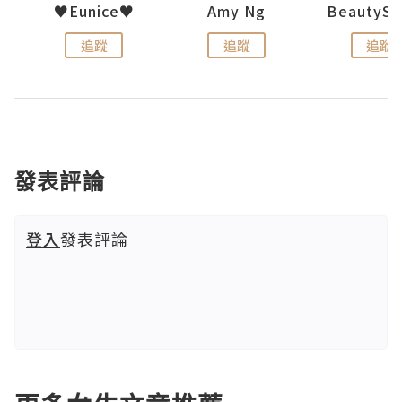
h 夏沫
♥Eunice♥
Amy Ng
追蹤
追蹤
追蹤
發表評論
登入
發表評論