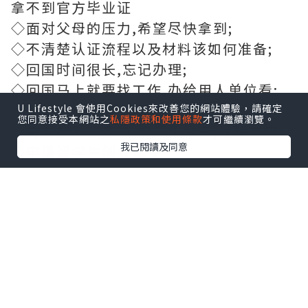
拿不到官方毕业证
◇面对父母的压力,希望尽快拿到;
◇不清楚认证流程以及材料该如何准备;
◇回国时间很长,忘记办理;
◇回国马上就要找工作,办给用人单位看;
◇企事业单位必须要求办理的
U Lifestyle 會使用Cookies來改善您的網站體驗，請確定
您同意接受本網站之
私隱政策和使用條款
才可繼續瀏覽。
◇需要报考公务员,购买免税车,落转户口
我已閱讀及同意
◇申请留学生创业基金
【选择远洋,联系Boss,为您解决无法毕业
的学历烦恼】
学历咨询顾问老板QQ：707091118微信：
707091118
主营【】项目
一,毕业证,成绩单,使馆认证,教育部认证,雅
思托福成绩单,学生卡等！