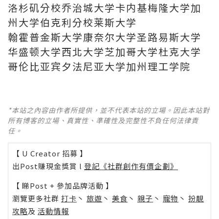
洛杉矶分校乔治城大学卡内基梅隆大学加
州大学伯克利分校莱斯大学
翰霍普金斯大学康奈尔大学圣路易斯大学
华盛顿大学西北大学芝加哥大学杜克大学
哥伦比亚宾夕法尼亚大学加州理工学院
*本站之內容由作者所提供，並不代表本站的立場。因此本站對
所有博客的立場、真實性、準確性及完整性不負任何法律責
任。
【 U Creator 招募 】
出Post賺現金獎賞 l
登記《社群創作有價企劃》
【 睇Post + 參加品牌活動 】
瀏覽更多社群
打卡
丶
旅遊
丶
美食
丶
親子
丶
寵物
丶
扮靚
攻略
及
活動情報