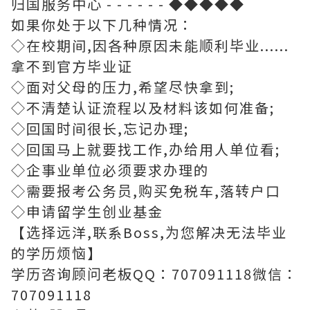
归国服务中心 - - - - - - ◆◆◆◆◆
如果你处于以下几种情况：
◇在校期间,因各种原因未能顺利毕业......
拿不到官方毕业证
◇面对父母的压力,希望尽快拿到;
◇不清楚认证流程以及材料该如何准备;
◇回国时间很长,忘记办理;
◇回国马上就要找工作,办给用人单位看;
◇企事业单位必须要求办理的
◇需要报考公务员,购买免税车,落转户口
◇申请留学生创业基金
【选择远洋,联系Boss,为您解决无法毕业
的学历烦恼】
学历咨询顾问老板QQ：707091118微信：
707091118