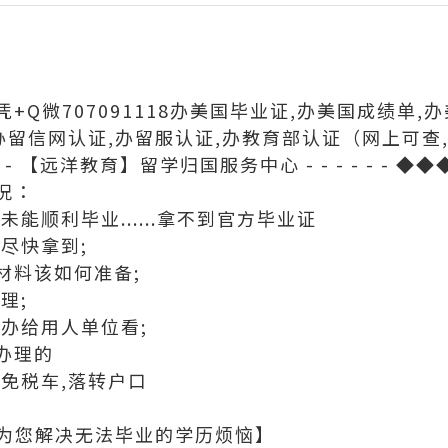
+Q微707091118办美国毕业证,办美国成绩单,
办留信网认证,办留服认证,办教育部认证（网上可查
 - - - 【远洋教育】留学归国服务中心 - - - - - - ◆
况：
能顺利毕业......拿不到官方毕业证
尽快拿到;
材料该如何准备;
理;
办给用人单位看;
办理的
免税车,落转户口
s,为您解决无法毕业的学历烦恼】