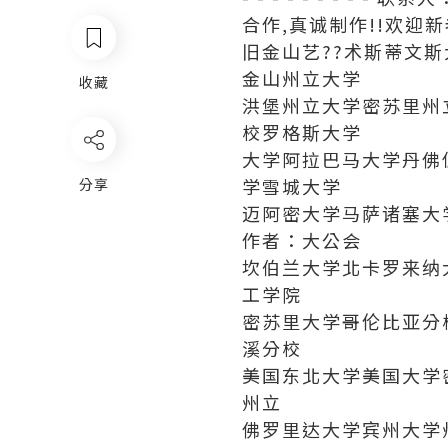
合作,真诚制作!!欢迎新
旧金山艺??术斯蒂文
金山州立大学
收藏
洪堡州立大学密苏里州
校罗格斯大学
大学阿拉巴马大学丹佛
学雪城大学
分享
迈阿密大学马萨诸塞大
作者：大公会
坎伯兰大学北卡罗来纳
工学院
密苏里大学哥伦比亚分
溪分校
美国东北大学美国大学
州立
佛罗里达大学宾州大学