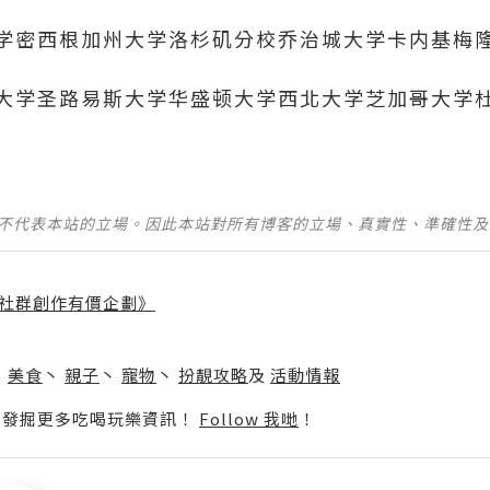
学密西根加州大学洛杉矶分校乔治城大学卡内基梅
大学圣路易斯大学华盛顿大学西北大学芝加哥大学
並不代表本站的立場。因此本站對所有博客的立場、真實性、準確性
社群創作有價企劃》
】
丶
美食
丶
親子
丶
寵物
丶
扮靚攻略
及
活動情報
p啦！發掘更多吃喝玩樂資訊！
Follow 我哋
！