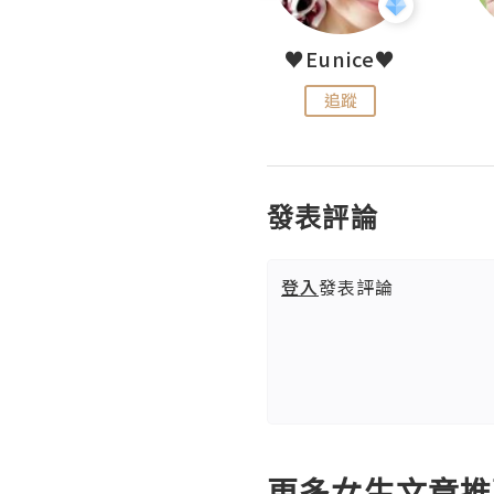
LoveCath 夏沫
♥Eunice♥
追蹤
追蹤
發表評論
登入
發表評論
更多女生文章推