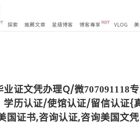
探索
推薦文章
星級博客
博客專享
VLOG
美
业证文凭办理Q/微707091118
学历认证/使馆认证/留信认证{
美国证书,咨询认证,咨询美国文