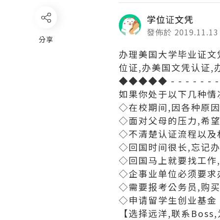
学位证文凭
發佈於 2019.11.13
分享
办理美国大学毕业证文凭
位证,办美国文凭认证,
◆◆◆◆◆ - - - - -
如果你处于以下几种情
◇在校期间,因各种原因未
◇面对父母的压力,希望
◇不清楚认证流程以及
◇回国时间很长,忘记办
◇回国马上就要找工作,
◇企事业单位必须要求
◇需要报考公务员,购买
◇申请留学生创业基金
【选择远洋,联系Bos