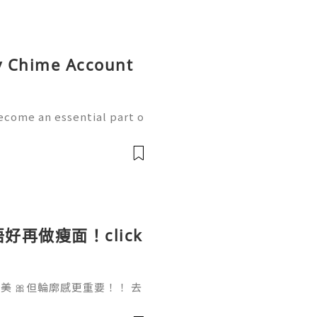
uy Chime Account
ecome an essential part o
th the growth of mobile
w handle payments, moni
好再做瘦面！click
 🎀但輪廓感更重要！！ 去
做一次已經勁有效果！ Ohio
部機 ✨簡直係天衣無縫!