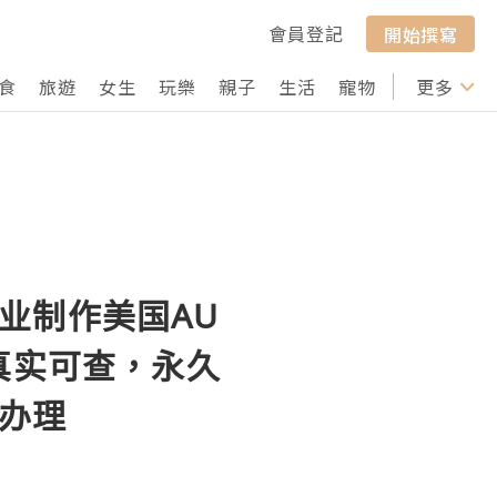
會員登記
開始撰寫
食
旅遊
女生
玩樂
親子
生活
寵物
行山
更多
打卡
专业制作美国AU
真实可查，永久
凭办理