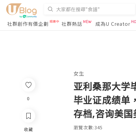
社群創作有價企劃
社群熱話
成為U Creator
女生
亚利桑那大学毕
毕业证成绩单，
0
存档,咨询美国
瀏覽次數:345
收藏