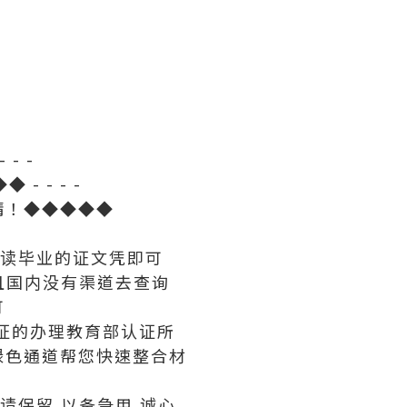
 - -
- - - -
精！◆◆◆◆◆
就读毕业的证文凭即可
且国内没有渠道去查询
可
证的办理教育部认证所
绿色通道帮您快速整合材
联系方式敬请保留,以备急用,诚心