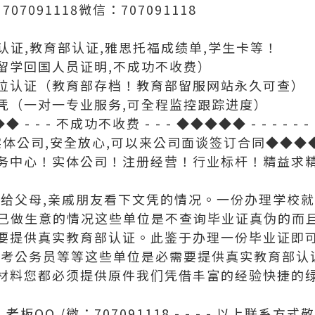
7091118微信：707091118
馆认证,教育部认证,雅思托福成绩单,学生卡等！
留学回国人员证明,不成功不收费）
位认证（教育部存档！教育部留服网站永久可查）
凭（一对一专业服务,可全程监控跟踪进度）
◆◆◆◆ - - - 不成功不收费 - - - ◆◆◆◆◆ - - - - - - -
◆◆◆实体公司,安全放心,可以来公司面谈签订合同◆◆◆◆◆ 
务中心！实体公司！注册经营！行业标杆！精益求
先给父母,亲戚朋友看下文凭的情况。一份办理学校
,自己做生意的情况这些单位是不查询毕业证真伪的而
要提供真实教育部认证。此鉴于办理一份毕业证即
位考公务员等等这些单位是必需要提供真实教育部认
材料您都必须提供原件我们凭借丰富的经验快捷的
- 联系人：老板QQ /微：707091118 - - - - 以上