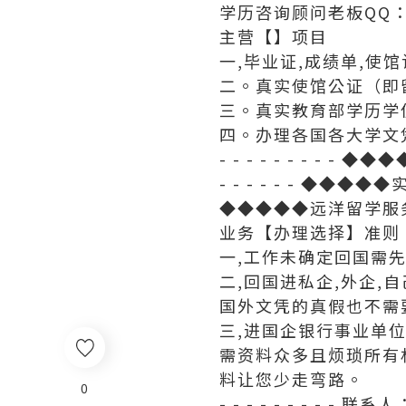
学历咨询顾问老板QQ：70
主营【】项目
一,毕业证,成绩单,使
二。真实使馆公证（即
三。真实教育部学历学
四。办理各国各大学文
- - - - - - - - - ◆
- - - - - - ◆◆
◆◆◆◆◆远洋留学服
业务【办理选择】准则
一,工作未确定回国需
二,回国进私企,外企
国外文凭的真假也不需
三,进国企银行事业单
需资料众多且烦琐所有
料让您少走弯路。
0
- - - - - - - - 