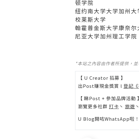
顿学院
纽约南大学大学加州大
校莱斯大学
翰霍普金斯大学康奈尔
尼亚大学加州理工学院
*本站之內容由作者所提供，
【 U Creator 招募 】
出Post賺現金獎賞 l
登記《
【 睇Post + 參加品牌活動 
瀏覽更多社群
打卡
丶
旅遊
U Blog開咗WhatsAp