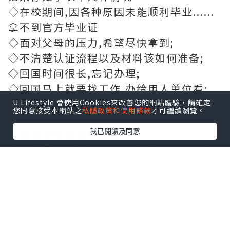
◇在校期间,因各种原因未能顺利毕业......
拿不到官方毕业证
◇面对父母的压力,希望尽快拿到;
◇不清楚认证流程以及材料该如何准备;
◇回国时间很长,忘记办理;
◇回国马上就要找工作,办给用人单位看;
◇企事业单位必须要求办理的
U Lifestyle 會使用Cookies來改善您的網站體驗，請確定
您同意接受本網站之
私隱政策和使用條款
才可繼續瀏覽。
◇需要报考公务员,购买免税车,落转户口
我已閱讀及同意
◇申请留学生创业基金
【选择远洋,联系Boss,为您解决无法毕业
的学历烦恼】
学历咨询顾问老板QQ：707091118微信：
707091118
主营【】项目
一,毕业证,成绩单,使馆认证,教育部认证,雅