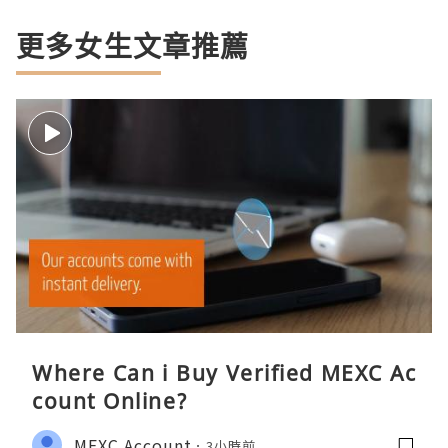
更多女生文章推薦
Where Can i Buy Verified MEXC Ac
count Online?
MEXC Account
3小時前