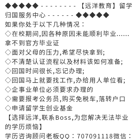
◆◆◆◆◆ - - - - - - - - 【远洋教育】留学
归国服务中心 - - - - - - ◆◆◆◆◆
如果你处于以下几种情况：
◇在校期间,因各种原因未能顺利毕业......
拿不到官方毕业证
◇面对父母的压力,希望尽快拿到;
◇不清楚认证流程以及材料该如何准备;
◇回国时间很长,忘记办理;
◇回国马上就要找工作,办给用人单位看;
◇企事业单位必须要求办理的
◇需要报考公务员,购买免税车,落转户口
◇申请留学生创业基金
【选择远洋,联系Boss,为您解决无法毕业
的学历烦恼】
学历咨询顾问老板QQ：707091118微信：