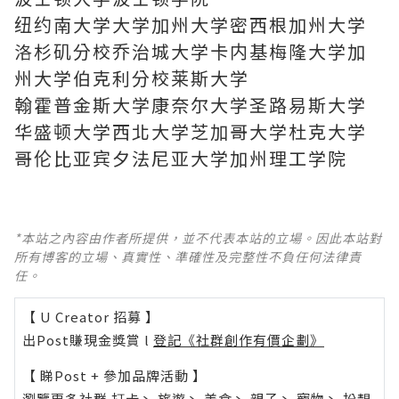
纽约南大学大学加州大学密西根加州大学
洛杉矶分校乔治城大学卡内基梅隆大学加
州大学伯克利分校莱斯大学
翰霍普金斯大学康奈尔大学圣路易斯大学
华盛顿大学西北大学芝加哥大学杜克大学
哥伦比亚宾夕法尼亚大学加州理工学院
*本站之內容由作者所提供，並不代表本站的立場。因此本站對
所有博客的立場、真實性、準確性及完整性不負任何法律責
任。
【 U Creator 招募 】
出Post賺現金獎賞 l
登記《社群創作有價企劃》
【 睇Post + 參加品牌活動 】
瀏覽更多社群
打卡
丶
旅遊
丶
美食
丶
親子
丶
寵物
丶
扮靚