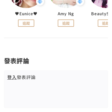
h 夏沫
♥Eunice♥
Amy Ng
追蹤
追蹤
追蹤
發表評論
登入
發表評論