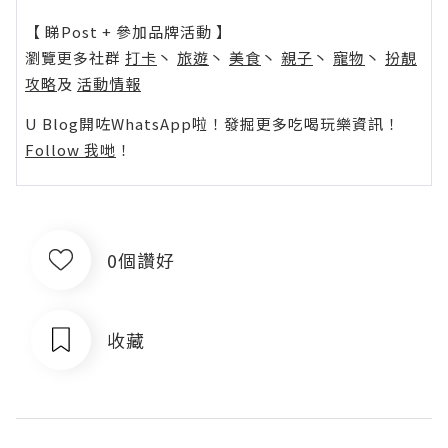
【 睇Post + 參加品牌活動 】
瀏覽更多社群
打卡
丶
旅遊
丶
美食
丶
親子
丶
寵物
丶
扮靚
攻略
及
活動情報
U Blog開咗WhatsApp啦！發掘更多吃喝玩樂資訊！
Follow 我哋
！
0個讚好
收藏