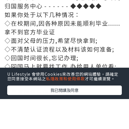
归国服务中心 - - - - - - ◆◆◆◆◆
如果你处于以下几种情况：
◇在校期间,因各种原因未能顺利毕业......
拿不到官方毕业证
◇面对父母的压力,希望尽快拿到;
◇不清楚认证流程以及材料该如何准备;
◇回国时间很长,忘记办理;
◇回国马上就要找工作,办给用人单位看;
◇企事业单位必须要求办理的
U Lifestyle 會使用Cookies來改善您的網站體驗，請確定
您同意接受本網站之
私隱政策和使用條款
才可繼續瀏覽。
◇需要报考公务员,购买免税车,落转户口
我已閱讀及同意
◇申请留学生创业基金
【选择远洋,联系Boss,为您解决无法毕业
的学历烦恼】
学历咨询顾问老板QQ：707091118微信：
707091118