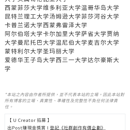
西蒙菲莎大学维多利亚大学温哥华岛大学
昆特兰理工大学汤姆逊大学菲莎河谷大学
卡普兰诺大学西蒙弗雷泽大学
阿尔伯塔大学卡尔加里大学萨省大学贾纳
大学曼尼托巴大学温尼伯大学麦吉尔大学
蒙特利尔大学圣玛丽大学
爱德华王子岛大学西三一大学达尔豪斯大
学
*本站之內容由作者所提供，並不代表本站的立場。因此本站對
所有博客的立場、真實性、準確性及完整性不負任何法律責
任。
【 U Creator 招募 】
出Post賺現金獎賞 l
登記《社群創作有價企劃》