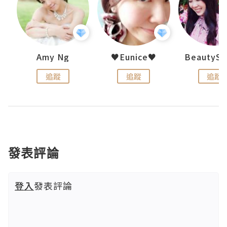
h 夏沫
Amy Ng
♥Eunice♥
追蹤
追蹤
追蹤
發表評論
登入
發表評論