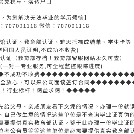
买免税车、落转户口
ss，为您解决无法毕业的学历烦恼】
707091118 微信：707091118
使馆认证、教育部认证、雅思托福成绩单、学生卡等
学回国人员证明,不成功不收费)
位认证（教育部存档！教育部留服网站永久可查）
(一对一专业服务,可全程监控跟踪进度)
◆不成功不收费◆◆◆◆◆◆◆◆◆◆◆◆◆◆◆
安全放心，可以来公司面谈签订合同◆◆◆◆◆◆◆
营！行业标杆！精益求精！◆◆◆◆◆
先给父母、亲戚朋友看下文凭的情况。办理一份就
、自己做生意的情况这些单位是不查询毕业证真伪
需要提供真实教育部认证。鉴于此办理一份毕业证
位考公务员等等这些单位是必需要提供真实教育部