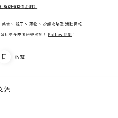
社群創作有價企劃》
】
丶
美食
丶
親子
丶
寵物
丶
扮靚攻略
及
活動情報
p啦！發掘更多吃喝玩樂資訊！
Follow 我哋
！
收藏
文凭