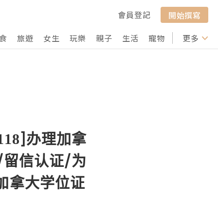
會員登記
開始撰寫
食
旅遊
女生
玩樂
親子
生活
寵物
行山
更多
打卡
118]办理加拿
/留信认证/为
加拿大学位证