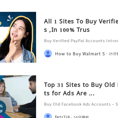
All 1 Sites To Buy Verif
s ,In 100% Trus
Buy Verified PayPal Accounts Introd
mportance in the online world In t
e transactions, PayPal stands out as
How to Buy Walmart S
35
orm has transfor
Top 31 Sites to Buy Ol
ts​ for Ads Are ...
Buy Old Facebook Ads Accounts – S
Concerns, and Safe Alternatives (C
✨ INSTANT REPLY GUARANTEED ✨🔥⚡
fgtr7i8
56分鐘前