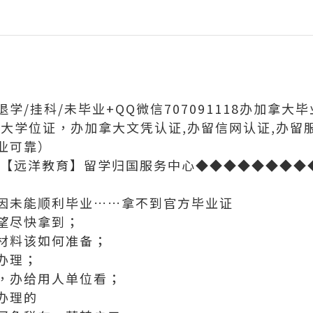
学/挂科/未毕业+QQ微信707091118办加拿大
拿大学位证，办加拿大文凭认证,办留信网认证,办留
业可靠）
 【远洋教育】留学归国服务中心◆◆◆◆◆◆◆◆
因未能顺利毕业……拿不到官方毕业证
望尽快拿到；
材料该如何准备；
办理；
，办给用人单位看；
办理的