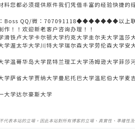
材料您都必须提供原件我们凭借丰富的经验快捷的
Boss QQ/微：707091118◆◆◆◆◆◆◆以
制作！！欢迎新老客户咨询办理！！
学滑铁卢大学卡尔顿大学约克大学圭尔夫大学温莎
大学渥太华大学川特大学瑞尔森大学劳伦森大学安
大学温哥华岛大学昆特兰理工大学汤姆逊大学菲莎
大学萨省大学贾纳大学曼尼托巴大学温尼伯大学麦
一大学达尔豪斯大学
並不代表本站的立場。因此本站對所有博客的立場、真實性、準確性