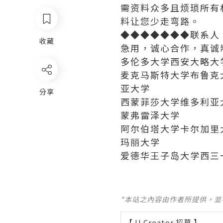
需资料众多且烦琐所有
料让您少走弯路。
◆◆◆◆◆◆◆联系人：
收藏
急用，诚心合作，真诚
多伦多大学西安大略大
麦克马斯特大学布鲁克
亚大学
分享
西蒙菲莎大学维多利亚
蒙弗雷泽大学
阿尔伯塔大学卡尔加里
玛丽大学
爱德华王子岛大学西三
*本站之內容由作者所提供，
【 U Creator 招募 】