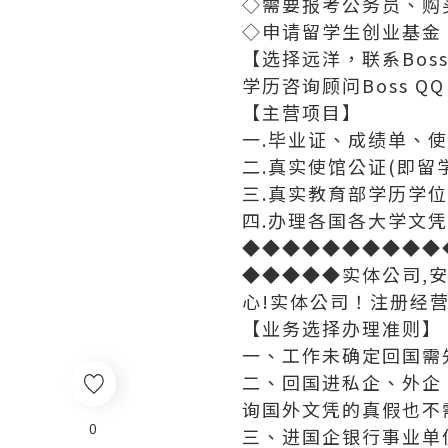
◇需要报考公务员、购
◇申请留学生创业基金
【选择远洋，联系Bo
学历咨询顾问Boss QQ：
【主营项目】
一.毕业证、成绩单、
二.真实使馆公证(即留
三.真实教育部学历学
四.办理各国各大学文凭
◆◆◆◆◆◆◆◆◆◆
◆◆◆◆◆实体公司,
心!实体公司！注册经
【业务选择办理准则】
一、工作未确定回国需
二、回国进私企、外企
询国外文凭的真假也不
0
三、进国企银行事业单