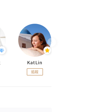
杜
KatLin
Missmiki 米奇小姐
追蹤
追蹤