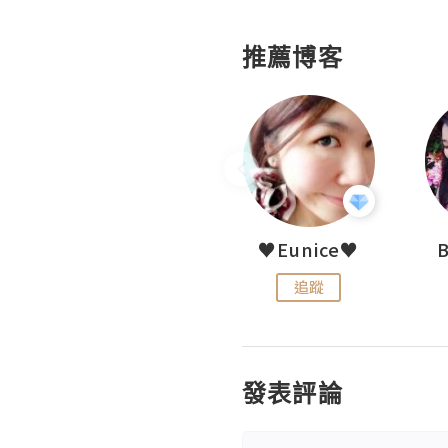
推薦博客
LoveCath 夏沫
♥Eunice♥
追蹤
追蹤
發表評論