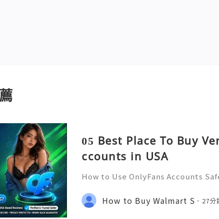
薦
05 Best Place To Buy Ve
ccounts in USA
How to Use OnlyFans Accounts Safe
Introduction Digital platforms co
e access content, manage subscript
How to Buy Walmart S
27
online communities. OnlyF