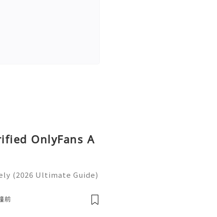
rified OnlyFans A
ly (2026 Ultimate Guide)
ntinue to shape how peopl
ions, and participate in
分鐘前