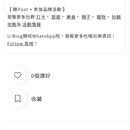
【 睇Post + 參加品牌活動 】
瀏覽更多社群
打卡
丶
旅遊
丶
美食
丶
親子
丶
寵物
丶
扮靚
攻略
及
活動情報
U Blog開咗WhatsApp啦！發掘更多吃喝玩樂資訊！
Follow 我哋
！
0個讚好
收藏