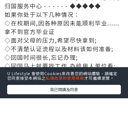
归国服务中心 - - - - - - ◆◆◆◆◆
如果你处于以下几种情况：
◇在校期间,因各种原因未能顺利毕业......
拿不到官方毕业证
◇面对父母的压力,希望尽快拿到;
◇不清楚认证流程以及材料该如何准备;
◇回国时间很长,忘记办理;
◇回国马上就要找工作,办给用人单位看;
◇企事业单位必须要求办理的
U Lifestyle 會使用Cookies來改善您的網站體驗，請確定
您同意接受本網站之
私隱政策和使用條款
才可繼續瀏覽。
◇需要报考公务员,购买免税车,落转户口
我已閱讀及同意
◇申请留学生创业基金
【选择远洋,联系Boss,为您解决无法毕业
的学历烦恼】
学历咨询顾问老板QQ：707091118微信：
707091118