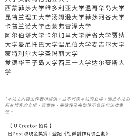
西蒙菲莎大学维多利亚大学温哥华岛大学
昆特兰理工大学汤姆逊大学菲莎河谷大学
卡普兰诺大学西蒙弗雷泽大学
阿尔伯塔大学卡尔加里大学萨省大学贾纳
大学曼尼托巴大学温尼伯大学麦吉尔大学
蒙特利尔大学圣玛丽大学
爱德华王子岛大学西三一大学达尔豪斯大
学
*本站之內容由作者所提供，並不代表本站的立場。因此本站對
所有博客的立場、真實性、準確性及完整性不負任何法律責
任。
【 U Creator 招募 】
出Post賺現金獎賞 l
登記《社群創作有價企劃》