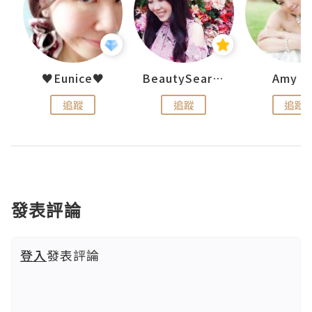
h 夏沫
♥Eunice♥
BeautySearch
Amy N
追蹤
追蹤
追蹤
發表評論
登入
發表評論