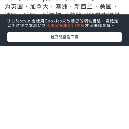
为英国、加拿大、澳洲、新西兰、美国、
法国、德国、新加坡 荷兰等国留学生提供
U Lifestyle 會使用Cookies來改善您的網站體驗，請確定
以下服务：
您同意接受本網站之
私隱政策和使用條款
才可繼續瀏覽。
★真实教育部认证，教育部存档，中国教
我已閱讀及同意
育部留学服务中心认证（即教育部留服认
证）网站100%可查.
★真实使馆认证（即留学人员回国证
明），使馆存档可通过大使馆查询确认.
★毕业证、成绩单等材料，从防伪到印
刷，从水印到钢印烫金，高精仿度跟学校
原版100%相同.
如果您是以下情况，我们都能竭诚为您解
决实际问题：
1、在校期间，因各种原因未能顺利毕业，
拿不到官方毕业证；