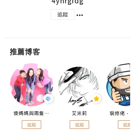
4yhrgfdg
追蹤
推薦博客
點滴
儍媽媽與兩隻小魔怪之家
艾米莉
追蹤
追蹤
追蹤