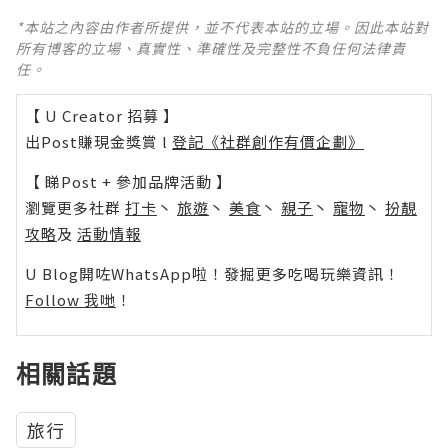
*本站之內容由作者所提供，並不代表本站的立場。因此本站對
所有博客的立場、真實性、準確性及完整性不負任何法律責
任。
【 U Creator 招募 】
出Post賺現金獎賞 l
登記《社群創作有價企劃》
【 睇Post + 參加品牌活動 】
瀏覽更多社群
打卡
丶
旅遊
丶
美食
丶
親子
丶
寵物
丶
扮靚
攻略
及
活動情報
U Blog開咗WhatsApp啦！發掘更多吃喝玩樂資訊！
Follow 我哋
！
相關話題
旅行